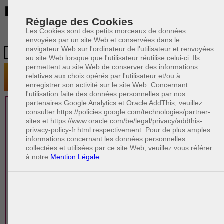
BE
Réglage des Cookies
Les Cookies sont des petits morceaux de données
envoyées par un site Web et conservées dans le
navigateur Web sur l'ordinateur de l'utilisateur et renvoyées
au site Web lorsque que l'utilisateur réutilise celui-ci. Ils
permettent au site Web de conserver des informations
relatives aux choix opérés par l'utilisateur et/ou à
enregistrer son activité sur le site Web. Concernant
l'utilisation faite des données personnelles par nos
partenaires Google Analytics et Oracle AddThis, veuillez
1 AVOCAT(S)
consulter https://policies.google.com/technologies/partner-
sites et https://www.oracle.com/be/legal/privacy/addthis-
EXPÉRIMENTÉ(S)
privacy-policy-fr.html respectivement. Pour de plus amples
PRÈS DE CHEZ VOUS
informations concernant les données personnelles
collectées et utilisées par ce site Web, veuillez vous référer
à notre
Mention Légale.
PAOLO CRISCENZO
Avocat pénaliste
Plaide dans les arrondissements judicaires
suivants : à BRUXELLES - NAMUR -LIEGE
- MONS - CHARLEROI
DERNIÈRE PUBLICATION
Code pénal - De l'homicide, des blessures
R
F
et coups justifiés