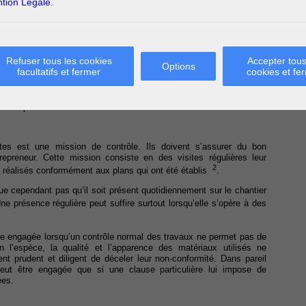
tion Légale.
’un expert, la Cour constate que les ardoises posées ne sont pas
 à l’entrepreneur qu’à l’architecte alors que le premier jugement ne
cette demande, le Cour précise que l’architecte n’avait pas pour
Refuser tous les cookies
Accepter tous
Options
facultatifs et fermer
cookies et fe
ent similaire à celles qui ont été commandées ce qui ne permettait
tecte. Par ailleurs, et selon les termes du rapport de l’expert, les
té équivalent à celles qui auraient dû l’être. En conséquence, la
ur ce point-là.
tes est une mission de contrôle. Ils doivent s’assurer du bon
epreneur. Cette mission consiste en des visites régulières leur
2
té réalisés conformément aux plans qui ont été établis
.
que cependant pas qu’il soit présent quotidiennement sur le chantier
ne présence régulière peut suffire surtout lorsqu’elle s’opère à des
tre engagée lorsqu’un contrôle normal des travaux ne permet pas de
 l’espèce, la qualité et l’apparence des matériaux utilisés ne
t prudent et diligent de déceler leur non-conformité. Dans pareil
 peut être engagée que si une clause particulière lui impose de
ées.