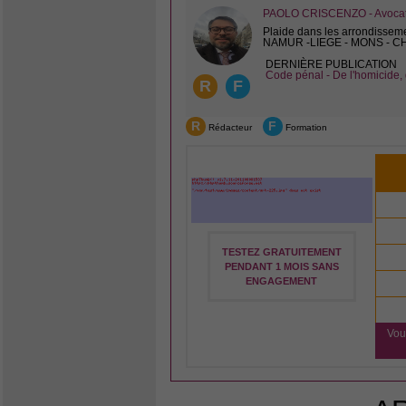
PAOLO CRISCENZO - Avocat 
Plaide dans les arrondissem
NAMUR -LIEGE - MONS - 
DERNIÈRE PUBLICATION
Code pénal - De l'homicide, 
R
F
R
F
Rédacteur
Formation
TESTEZ GRATUITEMENT
PENDANT 1 MOIS SANS
ENGAGEMENT
Vou