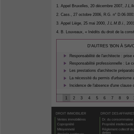
1. Appel Bruxelles, 20 décembre 2007,
J.L.
2. Cass., 27 octobre 2006, R.G. n° D.06.000
3. Appel Liège, 25 mai 2000,
J.L.M.B.i.
, 200
4. B. Louveaux, « Inédits du droit de la cons
D'AUTRES 'BON À SAV
Responsabilité de l'architecte : pris
Responsabilité professionnelle : Le
Les prestations d'architecte préparatoi
La nécessité du permis d'urbanisme
Incidence de l'absence d'une clause d
1
2
3
4
5
6
7
8
9
DROIT IMMOBILIER
DROIT DES AFFAIRE
Ventes immobilières
Dr. du consommateur
Copropriété
Propriété intellectuelle
Mitoyenneté
Règlement collectif de
dettes