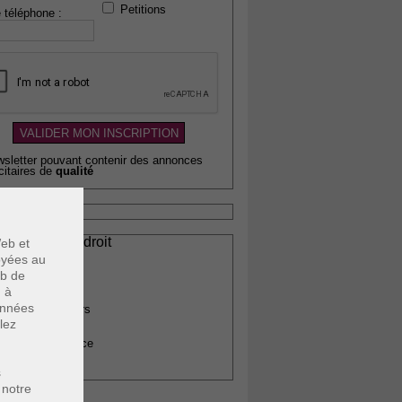
Petitions
 téléphone :
wsletter pouvant contenir des annonces
citaires de
qualité
ssionnels du droit
eb et
vocats
voyées au
otaires
eb de
u à
rchitectes
données
gents immobiliers
lez
omptables
uissiers de justice
édecins
s
 notre