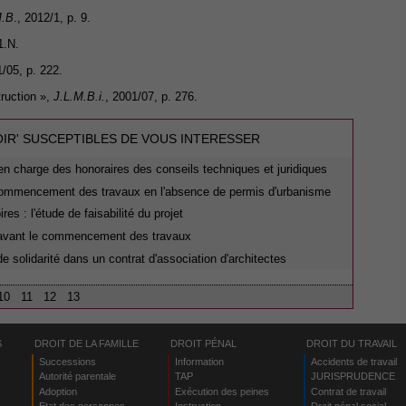
M.B
., 2012/1, p. 9.
1.N.
1/05, p. 222.
truction »,
J.L.M.B.i.
, 2001/07, p. 276.
OIR' SUSCEPTIBLES DE VOUS INTERESSER
e en charge des honoraires des conseils techniques et juridiques
 commencement des travaux en l'absence de permis d'urbanisme
res : l'étude de faisabilité du projet
 avant le commencement des travaux
e solidarité dans un contrat d'association d'architectes
10
11
12
13
S
DROIT DE LA FAMILLE
DROIT PÉNAL
DROIT DU TRAVAIL
Successions
Information
Accidents de travail
Autorité parentale
TAP
JURISPRUDENCE
Adoption
Exécution des peines
Contrat de travail