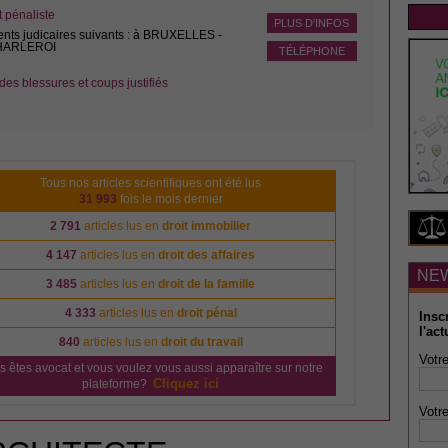
pénaliste
PLUS D'INFOS
ents judicaires suivants : à BRUXELLES -
CHARLEROI
TÉLÉPHONE
des blessures et coups justifiés
Tous nos articles scientifiques ont été lus
31 993
fois le mois dernier
2 791
articles lus en
droit immobilier
4 147
articles lus en
droit des affaires
NE
3 485
articles lus en
droit de la famille
4 333
articles lus en
droit pénal
Insc
l'act
840
articles lus en
droit du travail
Votre
s êtes avocat et vous voulez vous aussi apparaître sur notre
Cliquez ici
plateforme?
Votre