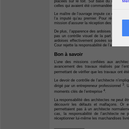
Men
placées sur le toit. Sur base du rapport d
celles qui avaient été commandées.
Le maître de l’ouvrage impute ce défaut tant
l’a imputé qu’au premier. Pour répondre à 
mission d’assurer la réception des ardoises.
De plus, l’apparence des ardoises est fortem
pas un contrôle visuel de la part de l’archi
ardoises effectivement posées sont de quali
Cour rejette la responsabilité de l’architecte s
Bon à savoir
L’une des missions confiées aux architec
avancement des travaux réalisés par l’entr
permettant de vérifier que les travaux ont é
Le devoir de contrôle de l’architecte n’impli
3
dirigé par un entrepreneur professionnel
. U
4
moments clés de l’entreprise
.
La responsabilité des architectes ne peut ê
découvrir les défauts et malfaçons. Or en
permettaient pas à un architecte normalemen
cas, la responsabilité de l’architecte ne
réceptionner lui-même les marchandises livr
_______________