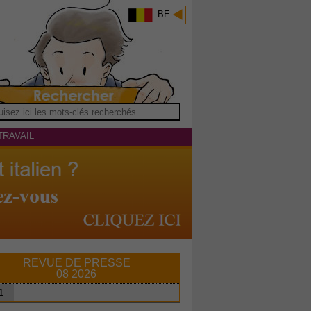
BE
TRAVAIL
REVUE DE PRESSE
08 2026
1