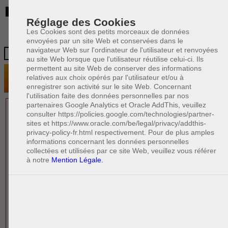
BE
Réglage des Cookies
Les Cookies sont des petits morceaux de données
envoyées par un site Web et conservées dans le
navigateur Web sur l'ordinateur de l'utilisateur et renvoyées
au site Web lorsque que l'utilisateur réutilise celui-ci. Ils
permettent au site Web de conserver des informations
relatives aux choix opérés par l'utilisateur et/ou à
enregistrer son activité sur le site Web. Concernant
l'utilisation faite des données personnelles par nos
partenaires Google Analytics et Oracle AddThis, veuillez
1 AVOCAT(S)
consulter https://policies.google.com/technologies/partner-
sites et https://www.oracle.com/be/legal/privacy/addthis-
EXPÉRIMENTÉ(S)
privacy-policy-fr.html respectivement. Pour de plus amples
PRÈS DE CHEZ VOUS
informations concernant les données personnelles
collectées et utilisées par ce site Web, veuillez vous référer
à notre
Mention Légale.
PAOLO CRISCENZO
Avocat pénaliste
Plaide dans les arrondissements judicaires
suivants : à BRUXELLES - NAMUR -LIEGE
- MONS - CHARLEROI
DERNIÈRE PUBLICATION
Code pénal - De l'homicide, des blessures
R
F
et coups justifiés