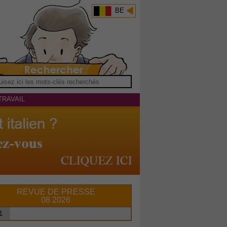
BE
TRAVAIL
REVUE DE PRESSE
08 2026
1