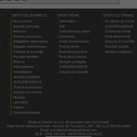
S
DROIT DE LA FAMILLE
DROIT PÉNAL
DROIT DU TRAVAIL
Successions
Information
Accidents de travail
Autorité parentale
TAP
JURISPRUDENCE
Adoption
Exécution des peines
Contrat de travail
Etat des personnes
Instruction
Droit pénal social
Obligations alimentaires
Droits fondamentaux
Astuces et Conseils
r
Régimes matrimoniaux
Procès pénal
Sécurité sociale
Tribunal de la famille
Droit pénal général
Abrégés juridiques
Fiscalité familiale
Droit pénal spécial
Divorce
Abrégés juridiques
Hébergement
JURISPRUDENCE
s
Cohabitation
Astuces et conseils
Abrégés juridiques
JURISPRUDENCE
Droit de la jeunesse
Astuces et conseils
Mariage
Libéralités
Filiation
Droit pénal familial
Droits et Libertés a.s.b.l. (Association sans but lucratif)
Siège social /adresse postale – Avenue de Tervueren, 186 – Bte 11 à 1150 Bruxelles
Email:
actualitesdroitbelge@gmail.com
BCE : 0758 745 183 -
MENTIONS LÉGALES