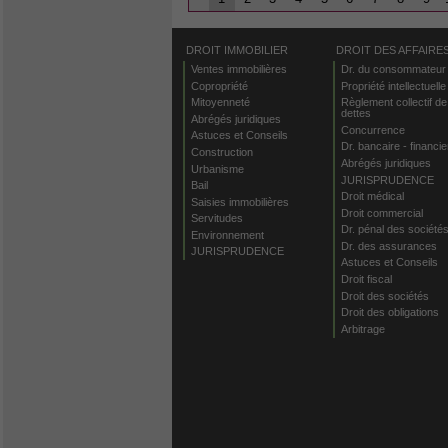
DROIT IMMOBILIER
DROIT DES AFFAIRE
Ventes immobilières
Dr. du consommateur
Copropriété
Propriété intellectuelle
Mitoyenneté
Règlement collectif de
dettes
Abrégés juridiques
Concurrence
Astuces et Conseils
Dr. bancaire - financie
Construction
Abrégés juridiques
Urbanisme
JURISPRUDENCE
Bail
Droit médical
Saisies immobilières
Droit commercial
Servitudes
Dr. pénal des société
Environnement
Dr. des assurances
JURISPRUDENCE
Astuces et Conseils
Droit fiscal
Droit des sociétés
Droit des obligations
Arbitrage