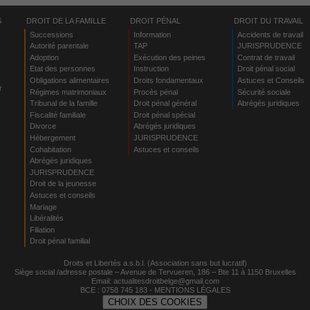
S
DROIT DE LA FAMILLE
DROIT PÉNAL
DROIT DU TRAVAIL
Successions
Information
Accidents de travail
Autorité parentale
TAP
JURISPRUDENCE
Adoption
Exécution des peines
Contrat de travail
Etat des personnes
Instruction
Droit pénal social
Obligations alimentaires
Droits fondamentaux
Astuces et Conseils
r
Régimes matrimoniaux
Procès pénal
Sécurité sociale
Tribunal de la famille
Droit pénal général
Abrégés juridiques
Fiscalité familiale
Droit pénal spécial
Divorce
Abrégés juridiques
Hébergement
JURISPRUDENCE
s
Cohabitation
Astuces et conseils
Abrégés juridiques
JURISPRUDENCE
Droit de la jeunesse
Astuces et conseils
Mariage
Libéralités
Filiation
Droit pénal familial
Droits et Libertés a.s.b.l. (Association sans but lucratif)
Siège social /adresse postale – Avenue de Tervueren, 186 – Bte 11 à 1150 Bruxelles
Email:
actualitesdroitbelge@gmail.com
BCE : 0758 745 183 -
MENTIONS LÉGALES
CHOIX DES COOKIES