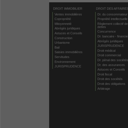
DROIT IMMOBILIER
DROIT DES AFFAIRE
Ventes immobilières
Dr. du consommateur
Copropriété
Propriété intellectuelle
Mitoyenneté
Règlement collectif de
dettes
Abrégés juridiques
Concurrence
Astuces et Conseils
Dr. bancaire - financie
Construction
Abrégés juridiques
Urbanisme
JURISPRUDENCE
Bail
Droit médical
Saisies immobilières
Droit commercial
Servitudes
Dr. pénal des société
Environnement
Dr. des assurances
JURISPRUDENCE
Astuces et Conseils
Droit fiscal
Droit des sociétés
Droit des obligations
Arbitrage