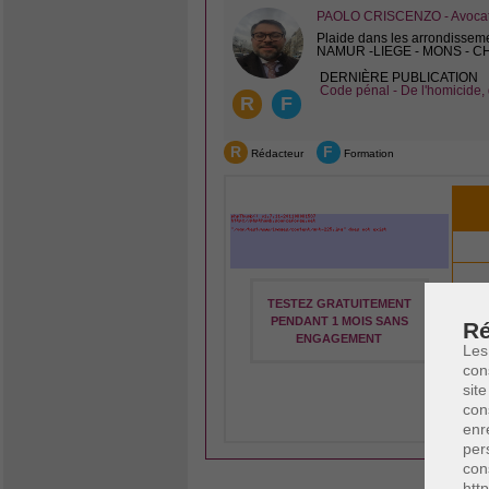
PAOLO CRISCENZO - Avocat 
Plaide dans les arrondissem
NAMUR -LIEGE - MONS - 
DERNIÈRE PUBLICATION
Code pénal - De l'homicide, 
R
F
R
F
Rédacteur
Formation
TESTEZ GRATUITEMENT
PENDANT 1 MOIS SANS
Ré
ENGAGEMENT
Les
con
site
Vou
con
enr
per
con
htt