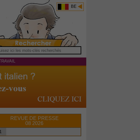
BE
TRAVAIL
REVUE DE PRESSE
08 2026
1