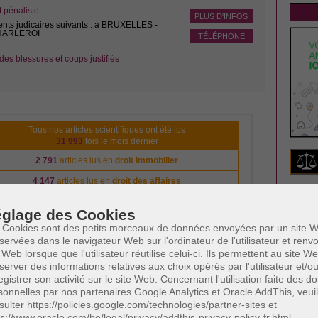
pénaliste
PLUS D'INFOS
ents judicaires suivants : à BRUXELLES -
CHARLEROI
TÉLÉPHONE
des blessures et coups justifiés
Tous nos articles scientifiques ont été lus
31 993
fois le mois dernier
2 791
articles lus en
droit immobilier
4 147
articles lus en
droit des affaires
NE
3 485
articles lus en
droit de la famille
glage des Cookies
4 333
articles lus en
droit pénal
Insc
 Cookies sont des petits morceaux de données envoyées par un site W
l'act
servées dans le navigateur Web sur l'ordinateur de l'utilisateur et ren
840
articles lus en
droit du travail
 Web lorsque que l'utilisateur réutilise celui-ci. Ils permettent au site W
Votre
s êtes avocat et vous voulez vous aussi apparaître sur notre
server des informations relatives aux choix opérés par l'utilisateur et/o
Cliquez ici
plateforme?
egistrer son activité sur le site Web. Concernant l'utilisation faite des 
sonnelles par nos partenaires Google Analytics et Oracle AddThis, veuil
Votre
sulter https://policies.google.com/technologies/partner-sites et
ps://www.oracle.com/be/legal/privacy/addthis-privacy-policy-fr.html