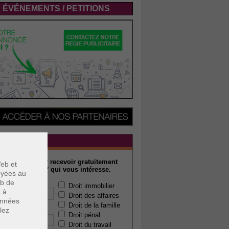
ÉVÉNEMENTS / PETITIONS
WSLETTER
rivez-vous pour recevoir gratuitement
eb et
ualité juridique* qui vous intéresse.
voyées au
eb de
 e-mail :
Droit immobilier
u à
Droit des affaires
données
Droit de la famille
lez
 code postal :
Droit pénal
Droit du travail