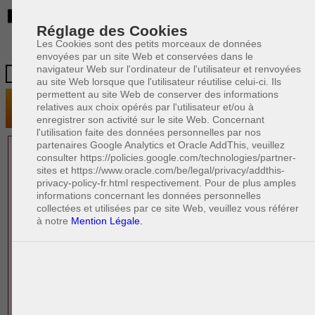
BE
Réglage des Cookies
Les Cookies sont des petits morceaux de données
envoyées par un site Web et conservées dans le
navigateur Web sur l'ordinateur de l'utilisateur et renvoyées
au site Web lorsque que l'utilisateur réutilise celui-ci. Ils
permettent au site Web de conserver des informations
relatives aux choix opérés par l'utilisateur et/ou à
enregistrer son activité sur le site Web. Concernant
l'utilisation faite des données personnelles par nos
partenaires Google Analytics et Oracle AddThis, veuillez
1 AVOCAT(S)
consulter https://policies.google.com/technologies/partner-
sites et https://www.oracle.com/be/legal/privacy/addthis-
EXPÉRIMENTÉ(S)
privacy-policy-fr.html respectivement. Pour de plus amples
PRÈS DE CHEZ VOUS
informations concernant les données personnelles
collectées et utilisées par ce site Web, veuillez vous référer
à notre
Mention Légale.
PAOLO CRISCENZO
Avocat pénaliste
Plaide dans les arrondissements judicaires
suivants : à BRUXELLES - NAMUR -LIEGE
- MONS - CHARLEROI
DERNIÈRE PUBLICATION
Code pénal - De l'homicide, des blessures
R
F
et coups justifiés