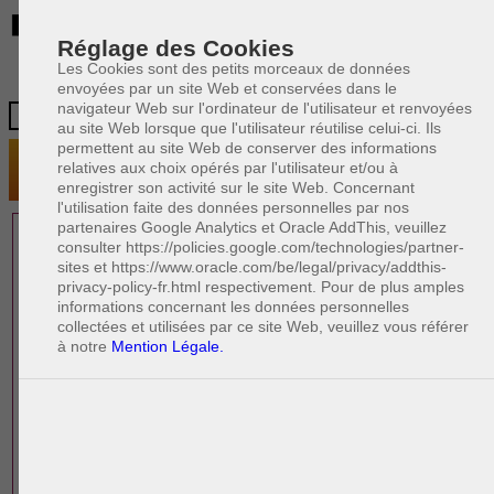
BE
Réglage des Cookies
Les Cookies sont des petits morceaux de données
envoyées par un site Web et conservées dans le
navigateur Web sur l'ordinateur de l'utilisateur et renvoyées
au site Web lorsque que l'utilisateur réutilise celui-ci. Ils
permettent au site Web de conserver des informations
relatives aux choix opérés par l'utilisateur et/ou à
enregistrer son activité sur le site Web. Concernant
l'utilisation faite des données personnelles par nos
partenaires Google Analytics et Oracle AddThis, veuillez
1 AVOCAT(S)
consulter https://policies.google.com/technologies/partner-
sites et https://www.oracle.com/be/legal/privacy/addthis-
EXPÉRIMENTÉ(S)
privacy-policy-fr.html respectivement. Pour de plus amples
PRÈS DE CHEZ VOUS
informations concernant les données personnelles
collectées et utilisées par ce site Web, veuillez vous référer
à notre
Mention Légale.
PAOLO CRISCENZO
Avocat pénaliste
Plaide dans les arrondissements judicaires
suivants : à BRUXELLES - NAMUR -LIEGE
- MONS - CHARLEROI
DERNIÈRE PUBLICATION
Code pénal - De l'homicide, des blessures
R
F
et coups justifiés