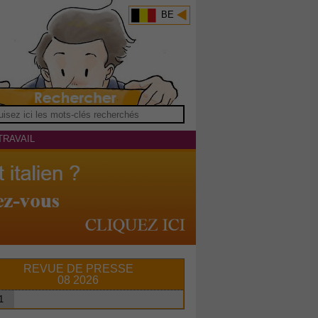
BE
TRAVAIL
REVUE DE PRESSE
08 2026
1