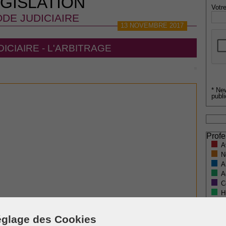
GISLATION
Votre
DE JUDICIAIRE
13 NOVEMBRE 2017
ICIAIRE - L'ARBITRAGE
* Ne
publi
Profe
A
N
A
A
C
H
M
glage des Cookies