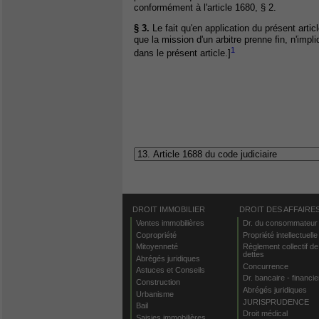
conformément à l'article 1680, § 2.
§ 3.
Le fait qu'en application du présent artic
que la mission d'un arbitre prenne fin, n'imp
1
dans le présent article.]
DROIT IMMOBILIER
DROIT DES AFFAIRE
Ventes immobilières
Dr. du consommateur
Copropriété
Propriété intellectuelle
Mitoyenneté
Règlement collectif de
dettes
Abrégés juridiques
Concurrence
Astuces et Conseils
Dr. bancaire - financie
Construction
Abrégés juridiques
Urbanisme
JURISPRUDENCE
Bail
Droit médical
Saisies immobilières