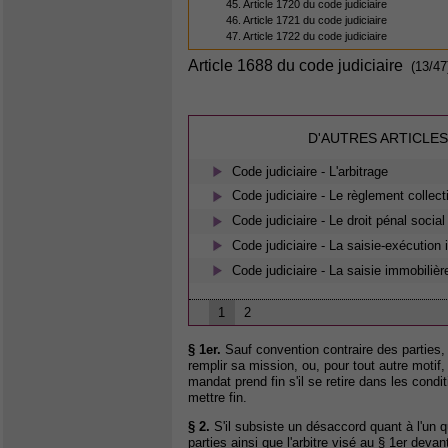
45. Article 1720 du code judiciaire
46. Article 1721 du code judiciaire
47. Article 1722 du code judiciaire
Article 1688 du code judiciaire
(13/47
D'AUTRES ARTICLES
Code judiciaire - L'arbitrage
Code judiciaire - Le règlement collect
Code judiciaire - Le droit pénal social
Code judiciaire - La saisie-exécution
Code judiciaire - La saisie immobilièr
1
2
§ 1er.
Sauf convention contraire des parties, l
remplir sa mission, ou, pour tout autre motif
mandat prend fin s'il se retire dans les condit
mettre fin.
§ 2.
S'il subsiste un désaccord quant à l'un qu
parties ainsi que l'arbitre visé au § 1er deva