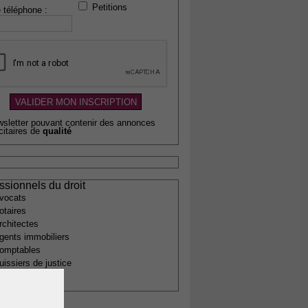
Petitions
 téléphone :
wsletter pouvant contenir des annonces
citaires de
qualité
ssionnels du droit
vocats
otaires
rchitectes
gents immobiliers
omptables
uissiers de justice
édecins