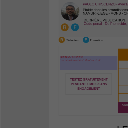
PAOLO CRISCENZO - Avocat 
Plaide dans les arrondissem
NAMUR -LIEGE - MONS - 
DERNIÈRE PUBLICATION
Code pénal - De l'homicide, 
R
F
R
F
Rédacteur
Formation
TESTEZ GRATUITEMENT
PENDANT 1 MOIS SANS
ENGAGEMENT
Vou