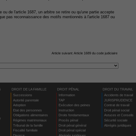
le ou de l'article 1687, un arbitre se retire ou qu'une partie accepte
lique pas reconnaissance des motifs mentionnés à l'article 1687 ou
Article suivant:
Article 1689 du code judiciaire
S
DROIT DE LA FAMILLE
DROIT PÉNAL
DROIT DU TRAVAIL
Successions
Information
Accidents de travail
Autorité parentale
TAP
JURISPRUDENCE
Adoption
Exécution des peines
Contrat de travail
Etat des personnes
Instruction
Droit pénal social
Obligations alimentaires
Droits fondamentaux
Astuces et Conseils
r
Régimes matrimoniaux
Procès pénal
Sécurité sociale
Tribunal de la famille
Droit pénal général
Abrégés juridiques
Fiscalité familiale
Droit pénal spécial
Divorce
Abrégés juridiques