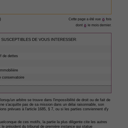
0
)
Cette page a été vue
fois
0
dont
le mois dernier.
 SUSCEPTIBLES DE VOUS INTERESSER:
if de dettes
 immobilière
e conservatoire
orsqu'un arbitre se trouve dans l'impossibilité de droit ou de fait de
, ne s'acquitte pas de sa mission dans un délai raisonnable, son
ions prévues à l'article 1685, § 7, ou si les parties conviennent d'y
elconque de ces motifs, la partie la plus diligente cite les autres
nt le président du tribunal de première instance qui statue