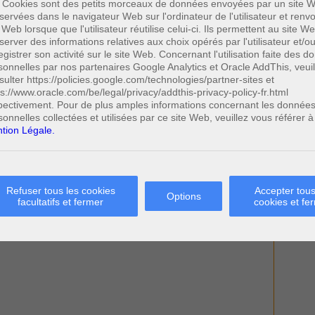
 Cookies sont des petits morceaux de données envoyées par un site W
servées dans le navigateur Web sur l'ordinateur de l'utilisateur et ren
 Web lorsque que l'utilisateur réutilise celui-ci. Ils permettent au site W
server des informations relatives aux choix opérés par l'utilisateur et/o
egistrer son activité sur le site Web. Concernant l'utilisation faite des 
sonnelles par nos partenaires Google Analytics et Oracle AddThis, veuil
sulter https://policies.google.com/technologies/partner-sites et
ps://www.oracle.com/be/legal/privacy/addthis-privacy-policy-fr.html
pectivement. Pour de plus amples informations concernant les donnée
sonnelles collectées et utilisées par ce site Web, veuillez vous référer à
tion Légale.
Refuser tous les cookies
Accepter tous
Options
facultatifs et fermer
cookies et fe