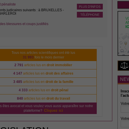
pénaliste
PLUS D'INFOS
ents judicaires suivants : à BRUXELLES -
CHARLEROI
TÉLÉPHONE
des blessures et coups justifiés
Tous nos articles scientifiques ont été lus
31 993
fois le mois dernier
2 791
articles lus en
droit immobilier
4 147
articles lus en
droit des affaires
NE
3 485
articles lus en
droit de la famille
4 333
articles lus en
droit pénal
Insc
l'act
840
articles lus en
droit du travail
Votre
s êtes avocat et vous voulez vous aussi apparaître sur notre
Cliquez ici
plateforme?
Votre