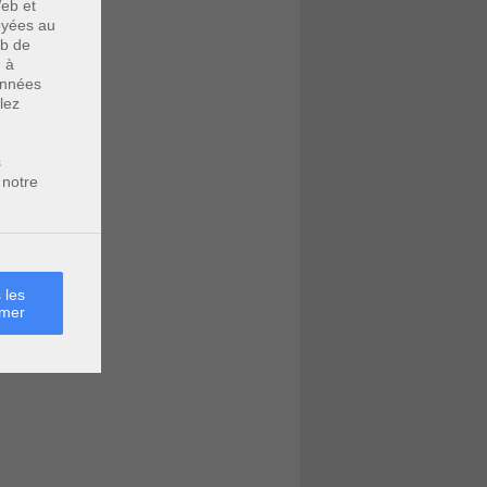
eb et
voyées au
eb de
u à
données
lez
s
 notre
 les
rmer