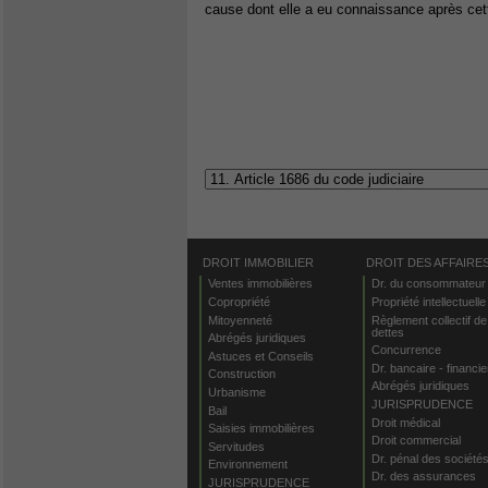
cause dont elle a eu connaissance après cet
DROIT IMMOBILIER
DROIT DES AFFAIRE
Ventes immobilières
Dr. du consommateur
Copropriété
Propriété intellectuelle
Mitoyenneté
Règlement collectif de
dettes
Abrégés juridiques
Concurrence
Astuces et Conseils
Dr. bancaire - financie
Construction
Abrégés juridiques
Urbanisme
JURISPRUDENCE
Bail
Droit médical
Saisies immobilières
Droit commercial
Servitudes
Dr. pénal des société
Environnement
Dr. des assurances
JURISPRUDENCE