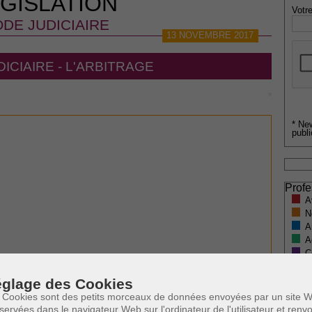
GISLATION
Votre
DE JUDICIAIRE
13 NOVEMBRE 2017
ICIAIRE - L'ARBITRAGE
* Ne
publi
Profe
A
N
A
A
C
H
M
glage des Cookies
 Cookies sont des petits morceaux de données envoyées par un site W
servées dans le navigateur Web sur l'ordinateur de l'utilisateur et ren