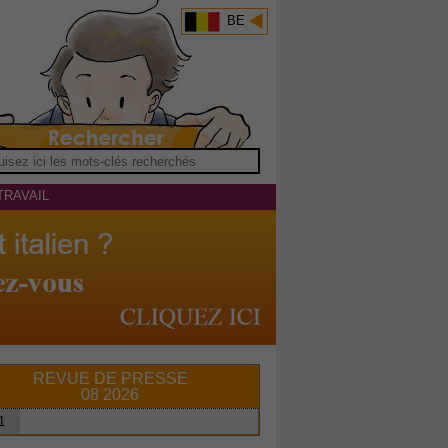
BE
TRAVAIL
REVUE DE PRESSE
08 2026
1