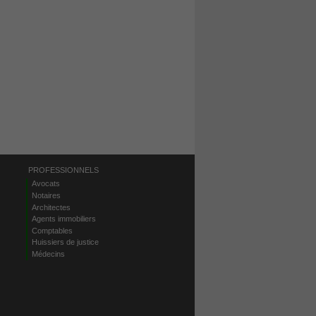
PROFESSIONNELS
Avocats
Notaires
Architectes
Agents immobiliers
Comptables
Huissiers de justice
Médecins