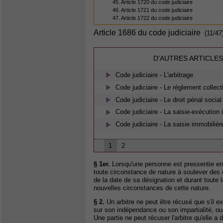
45. Article 1720 du code judiciaire
46. Article 1721 du code judiciaire
47. Article 1722 du code judiciaire
Article 1686 du code judiciaire
(11/47
D'AUTRES ARTICLES
Code judiciaire - L'arbitrage
Code judiciaire - Le règlement collect
Code judiciaire - Le droit pénal social
Code judiciaire - La saisie-exécution
Code judiciaire - La saisie immobilièr
1
2
§ 1er.
Lorsqu'une personne est pressentie en v
toute circonstance de nature à soulever des 
de la date de sa désignation et durant toute la
nouvelles circonstances de cette nature.
§ 2.
Un arbitre ne peut être récusé que s'il e
sur son indépendance ou son impartialité, ou 
Une partie ne peut récuser l'arbitre qu'elle a