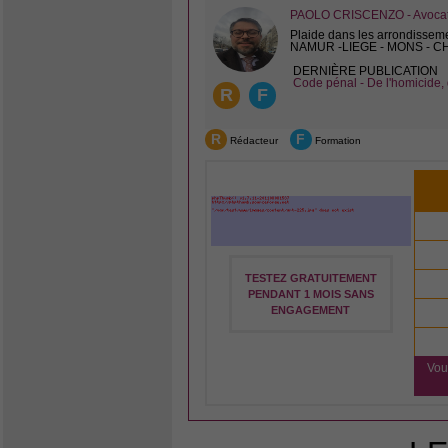
PAOLO CRISCENZO - Avocat 
Plaide dans les arrondissem
NAMUR -LIEGE - MONS - 
DERNIÈRE PUBLICATION
Code pénal - De l'homicide, 
R
F
R
F
Rédacteur
Formation
TESTEZ GRATUITEMENT
PENDANT 1 MOIS SANS
ENGAGEMENT
Vou