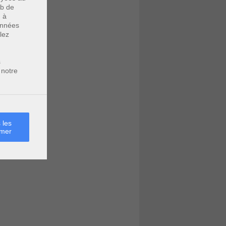
eb de
u à
données
lez
s
 notre
 les
rmer