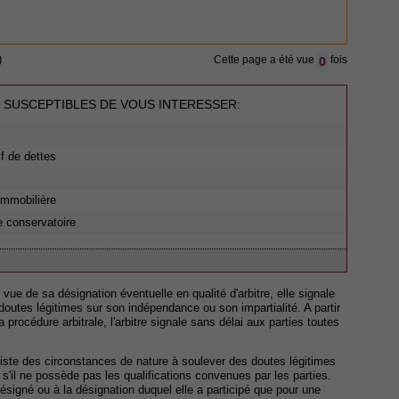
0
)
Cette page a été vue
fois
 SUSCEPTIBLES DE VOUS INTERESSER:
if de dettes
 immobilière
e conservatoire
ue de sa désignation éventuelle en qualité d'arbitre, elle signale
doutes légitimes sur son indépendance ou son impartialité. A partir
 procédure arbitrale, l'arbitre signale sans délai aux parties toutes
xiste des circonstances de nature à soulever des doutes légitimes
s'il ne possède pas les qualifications convenues par les parties.
 désigné ou à la désignation duquel elle a participé que pour une