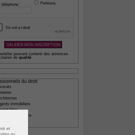
Petitions
 téléphone :
wsletter pouvant contenir des annonces
citaires de
qualité
ssionnels du droit
vocats
otaires
rchitectes
gents immobiliers
omptables
uissiers de justice
édecins
eb et
voyées au