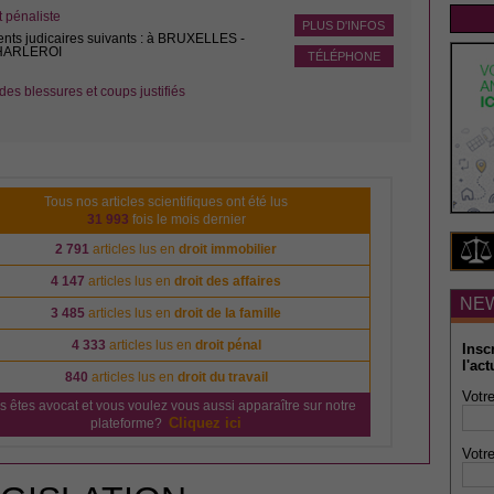
pénaliste
PLUS D'INFOS
ents judicaires suivants : à BRUXELLES -
CHARLEROI
TÉLÉPHONE
des blessures et coups justifiés
Tous nos articles scientifiques ont été lus
31 993
fois le mois dernier
2 791
articles lus en
droit immobilier
4 147
articles lus en
droit des affaires
NE
3 485
articles lus en
droit de la famille
4 333
articles lus en
droit pénal
Insc
l'act
840
articles lus en
droit du travail
Votre
s êtes avocat et vous voulez vous aussi apparaître sur notre
Cliquez ici
plateforme?
Votre