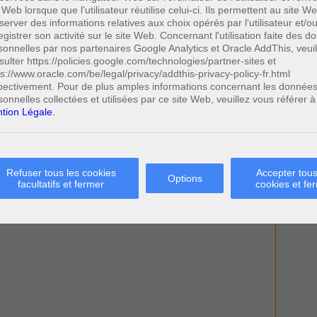
 Web lorsque que l'utilisateur réutilise celui-ci. Ils permettent au site W
server des informations relatives aux choix opérés par l'utilisateur et/o
egistrer son activité sur le site Web. Concernant l'utilisation faite des 
sonnelles par nos partenaires Google Analytics et Oracle AddThis, veuil
sulter https://policies.google.com/technologies/partner-sites et
ps://www.oracle.com/be/legal/privacy/addthis-privacy-policy-fr.html
pectivement. Pour de plus amples informations concernant les donnée
sonnelles collectées et utilisées par ce site Web, veuillez vous référer à
tion Légale.
Refuser tous les cookies
Accepter tous
Options
facultatifs et fermer
cookies et fe