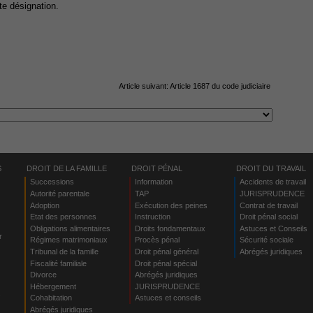
te désignation.
Article suivant:
Article 1687 du code judiciaire
S
DROIT DE LA FAMILLE
DROIT PÉNAL
DROIT DU TRAVAIL
Successions
Information
Accidents de travail
Autorité parentale
TAP
JURISPRUDENCE
Adoption
Exécution des peines
Contrat de travail
Etat des personnes
Instruction
Droit pénal social
Obligations alimentaires
Droits fondamentaux
Astuces et Conseils
r
Régimes matrimoniaux
Procès pénal
Sécurité sociale
Tribunal de la famille
Droit pénal général
Abrégés juridiques
Fiscalité familiale
Droit pénal spécial
Divorce
Abrégés juridiques
Hébergement
JURISPRUDENCE
s
Cohabitation
Astuces et conseils
Abrégés juridiques