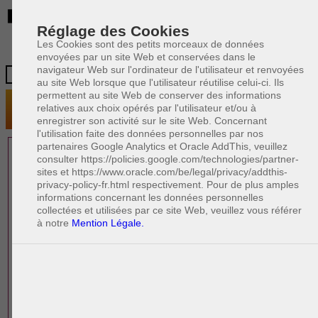
BE
Réglage des Cookies
Les Cookies sont des petits morceaux de données
envoyées par un site Web et conservées dans le
navigateur Web sur l'ordinateur de l'utilisateur et renvoyées
au site Web lorsque que l'utilisateur réutilise celui-ci. Ils
permettent au site Web de conserver des informations
relatives aux choix opérés par l'utilisateur et/ou à
enregistrer son activité sur le site Web. Concernant
l'utilisation faite des données personnelles par nos
partenaires Google Analytics et Oracle AddThis, veuillez
1 AVOCAT(S)
consulter https://policies.google.com/technologies/partner-
sites et https://www.oracle.com/be/legal/privacy/addthis-
EXPÉRIMENTÉ(S)
privacy-policy-fr.html respectivement. Pour de plus amples
PRÈS DE CHEZ VOUS
informations concernant les données personnelles
collectées et utilisées par ce site Web, veuillez vous référer
à notre
Mention Légale.
PAOLO CRISCENZO
Avocat pénaliste
Plaide dans les arrondissements judicaires
suivants : à BRUXELLES - NAMUR -LIEGE
- MONS - CHARLEROI
DERNIÈRE PUBLICATION
Code pénal - De l'homicide, des blessures
R
F
et coups justifiés