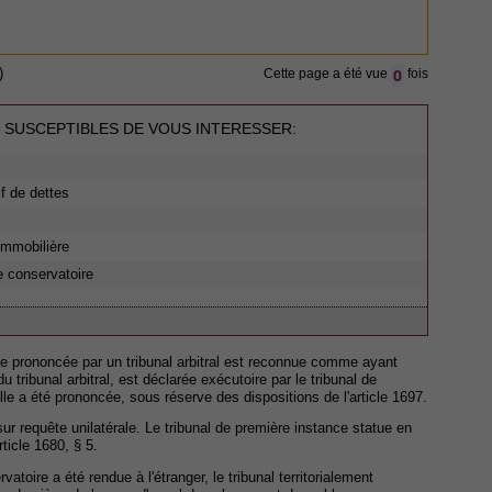
0
)
Cette page a été vue
fois
 SUSCEPTIBLES DE VOUS INTERESSER:
if de dettes
 immobilière
e conservatoire
e prononcée par un tribunal arbitral est reconnue comme ayant
du tribunal arbitral, est déclarée exécutoire par le tribunal de
lle a été prononcée, sous réserve des dispositions de l'article 1697.
sur requête unilatérale. Le tribunal de première instance statue en
ticle 1680, § 5.
atoire a été rendue à l'étranger, le tribunal territorialement