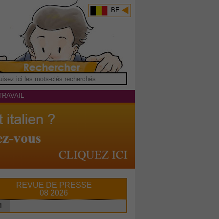
BE
TRAVAIL
REVUE DE PRESSE
08 2026
1