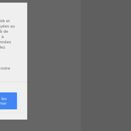
eb et
voyées au
eb de
u à
données
lez
s
 notre
 les
rmer