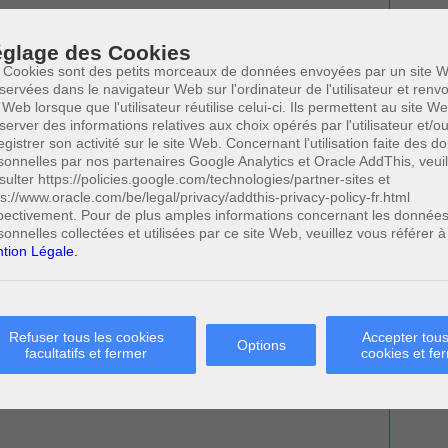
glage des Cookies
 Cookies sont des petits morceaux de données envoyées par un site W
servées dans le navigateur Web sur l'ordinateur de l'utilisateur et ren
 Web lorsque que l'utilisateur réutilise celui-ci. Ils permettent au site W
server des informations relatives aux choix opérés par l'utilisateur et/o
egistrer son activité sur le site Web. Concernant l'utilisation faite des 
sonnelles par nos partenaires Google Analytics et Oracle AddThis, veuil
sulter https://policies.google.com/technologies/partner-sites et
ps://www.oracle.com/be/legal/privacy/addthis-privacy-policy-fr.html
pectivement. Pour de plus amples informations concernant les donnée
sonnelles collectées et utilisées par ce site Web, veuillez vous référer à
tion Légale.
Refuser tous les cookies
Accepter tous
Options
facultatifs et fermer
cookies et fe