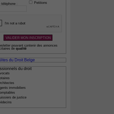
Petitions
 téléphone :
wsletter pouvant contenir des annonces
citaires de
qualité
lites du Droit Belge
ssionnels du droit
vocats
otaires
rchitectes
gents immobiliers
omptables
uissiers de justice
édecins