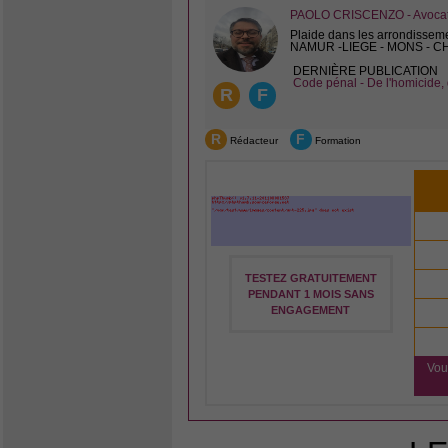
PAOLO CRISCENZO - Avocat 
Plaide dans les arrondissem
NAMUR -LIEGE - MONS - 
DERNIÈRE PUBLICATION
Code pénal - De l'homicide, 
R
F
R
F
Rédacteur
Formation
TESTEZ GRATUITEMENT
PENDANT 1 MOIS SANS
ENGAGEMENT
Vou