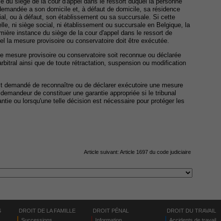
e du siège de la cour d'appel dans le ressort duquel la personne
t demandée a son domicile et, à défaut de domicile, sa résidence
ial, ou à défaut, son établissement ou sa succursale. Si cette
elle, ni siège social, ni établissement ou succursale en Belgique, la
mière instance du siège de la cour d'appel dans le ressort de
el la mesure provisoire ou conservatoire doit être exécutée.
e mesure provisoire ou conservatoire soit reconnue ou déclarée
rbitral ainsi que de toute rétractation, suspension ou modification
est demandé de reconnaître ou de déclarer exécutoire une mesure
demandeur de constituer une garantie appropriée si le tribunal
antie ou lorsqu'une telle décision est nécessaire pour protéger les
Article suivant:
Article 1697 du code judiciaire
S
DROIT DE LA FAMILLE
DROIT PÉNAL
DROIT DU TRAVAIL
Successions
Information
Accidents de travail