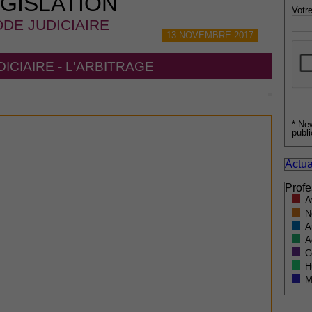
GISLATION
Votre
DE JUDICIAIRE
13 NOVEMBRE 2017
ICIAIRE - L'ARBITRAGE
* Ne
publi
Actua
Profe
A
N
A
A
C
H
M