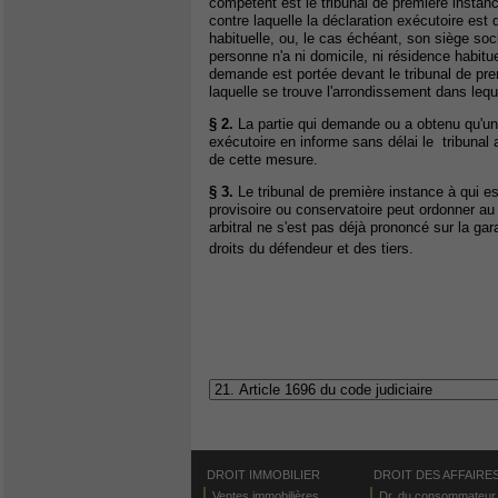
compétent est le tribunal de première instanc
contre laquelle la déclaration exécutoire es
habituelle, ou, le cas échéant, son siège soc
personne n'a ni domicile, ni résidence habitu
demande est portée devant le tribunal de pre
laquelle se trouve l'arrondissement dans lequ
§ 2.
La partie qui demande ou a obtenu qu'un
exécutoire en informe sans délai le tribunal a
de cette mesure.
§ 3.
Le tribunal de première instance à qui 
provisoire ou conservatoire peut ordonner au 
arbitral ne s'est pas déjà prononcé sur la gar
droits du défendeur et des tiers.
DROIT IMMOBILIER
DROIT DES AFFAIRE
Ventes immobilières
Dr. du consommateur