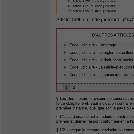
45. Article 1720 du code judiciaire
46. Article 1721 du code judiciaire
47. Article 1722 du code judiciaire
Article 1696 du code judiciaire
(21/47
D'AUTRES ARTICLES
Code judiciaire - L'arbitrage
Code judiciaire - Le règlement collect
Code judiciaire - Le droit pénal social
Code judiciaire - La saisie-exécution
Code judiciaire - La saisie immobilièr
1
2
§ 1er.
Une mesure provisoire ou conservatoir
force obligatoire et, sauf indication contraire 
première instance, quel que soit le pays où e
§ 1/1. La demande est introduite et instruite 
premier et dernier ressort conformément à l'ar
§ 1/2. Lorsque la mesure provisoire ou conserv