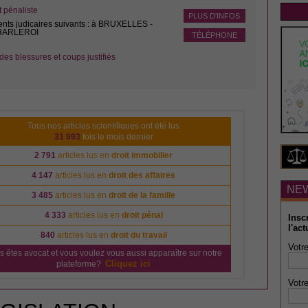
pénaliste
PLUS D'INFOS
ents judicaires suivants : à BRUXELLES -
CHARLEROI
TÉLÉPHONE
des blessures et coups justifiés
Tous nos articles scientifiques ont été lus
31 993
fois le mois dernier
2 791
articles lus en
droit immobilier
4 147
articles lus en
droit des affaires
NE
3 485
articles lus en
droit de la famille
4 333
articles lus en
droit pénal
Insc
l'act
840
articles lus en
droit du travail
Votre
s êtes avocat et vous voulez vous aussi apparaître sur notre
Cliquez ici
plateforme?
Votre