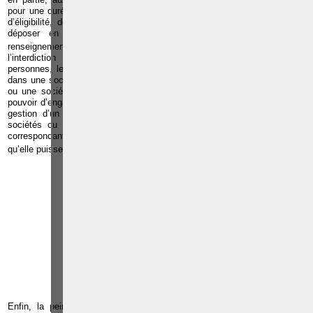
pour une durée de cinq à dix ans. Il en est notamment ainsi des droits
d’éligibilité, de remplir des fonctions, emplois ou offices publics ou de
déposer en justice autrement que pour y donner de simples
26
renseignements
. En outre, le juge peut assortir sa condamnation de
l’interdiction d’exercer, personnellement ou par interposition de
personnes, les fonctions d’administrateur, de commissaire ou de gérant
dans une société par actions, une société privée à responsabilité limitée
ou une société coopérative ; de même que des fonctions conférant le
pouvoir d’engager l’une de ces sociétés ou les fonctions de préposé à la
gestion d’un établissement belge, prévu par l’article 59 du Code des
sociétés ou la profession d’agent de change ou d’agent de change
correspondant. Le juge détermine la durée de cette interdiction sans
27
qu’elle puisse être ni inférieure à trois ans, ni supérieure à dix ans
.
ANTVESTIGATION
Agence de détectives privés
R
F
TÉLÉPHONE
EMAIL
RÉFÉRENCES
Enfin, la peine de
confiscation
trouve également à s’appliquer. Les