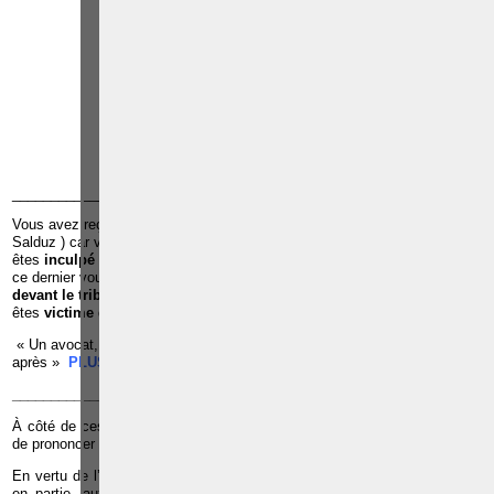
Plaide dans les
R
F
arrondissements judicaires
suivants : à BRUXELLES -
NAMUR -LIEGE - MONS -
CHARLEROI
TÉLÉPHONE
EMAIL
RÉFÉRENCES
______________________________________________________________
Vous avez reçu une
convocation de la police pour u
ne
audition
(
Salduz ) car vous êtes suspecté d’avoir commis une infraction ;Vous
êtes
inculpé par le juge d’instruction
dans le cadre d’une infraction et
ce dernier vous met en détention préventive à la prison ;Vous êtes c
ité
devant le tribunal de police ou le tribunal correctionnel ;
Vous
êtes
victime
d’une infraction ;
« Un avocat, c’est quelqu’un qu’il faut voir avant pour éviter les ennuis
après »
PLUS D'INFOS, CLIQUEZ ICI
______________________________________________________________
À côté de ces peines principales, la loi prévoit la possibilité pour le juge
de prononcer des peines accessoires.
En vertu de l’article 33 du Code pénal, le juge peut
interdire
, en tout ou
en partie, aux condamnés d’exercer certains droits civils et politiques