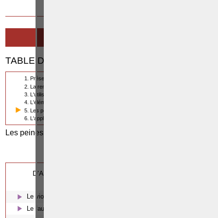
19 MARS 2014
L'ESCROQUERIE
TABLE DES MATIÈRES
1. Présentation du délit d'escroquerie
2. La remise ou la délivrance de biens protégés par la loi
3. L'utilisation de moyens frauduleux
4. L'élément moral de l'infraction d'escroquerie
5. Les peines applicables à l'escroquerie
6. L'application des règles du droit pénal général à l'escroquerie
Les peines applicables à l'escroquerie
Cette page a été vue
(5/6)
0
fois
0
dont
le mois dernier.
D'AUTRES ARTICLES SUSCEPTIBLES DE VOUS
INTERESSER:
Le viol
Le faux et l'usage de faux en écriture