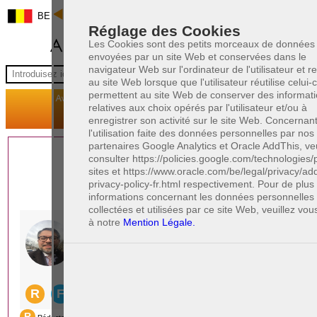
BE
Réglage des Cookies
Les Cookies sont des petits morceaux de données
envoyées par un site Web et conservées dans le
navigateur Web sur l'ordinateur de l'utilisateur et 
au site Web lorsque que l'utilisateur réutilise celui-ci
permettent au site Web de conserver des informat
relatives aux choix opérés par l'utilisateur et/ou à
enregistrer son activité sur le site Web. Concernan
l'utilisation faite des données personnelles par nos
partenaires Google Analytics et Oracle AddThis, veu
1 AVOCAT(S)
consulter https://policies.google.com/technologies/
sites et https://www.oracle.com/be/legal/privacy/add
EXPÉRIMENTÉ(S)
privacy-policy-fr.html respectivement. Pour de plu
EN DROIT PÉNAL
informations concernant les données personnelles
collectées et utilisées par ce site Web, veuillez vou
à notre
Mention Légale.
PAOLO CRISCENZO
Avocat pénaliste
Plaide dans les arrondissements judicaires
suivants : à BRUXELLES - NAMUR -LIEGE
- MONS - CHARLEROI
DERNIÈRE PUBLICATION
Code pénal - De l'homicide, des blessures
R
F
et coups justifiés
R
F