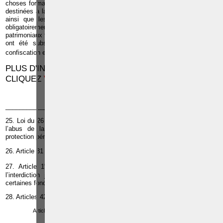
choses formant l’objet de l’infraction et celles qui ont servi ou qui ont été
destinées à la commettre, quand la propriété en appartient au condamné
ainsi que les choses qui ont été produites par l’infraction, doivent
obligatoirement être confisquées. En ce qui concerne les avantages
patrimoniaux tirés directement de l’infraction, les biens et valeurs qui leur
ont été substitués et les revenus de ces avantages investis ; la
28
confiscation est facultative et laissée à l’appréciation du magistrat
.
PLUS D'INFOS SUR L'ESCROQUERIE ,
CLIQUEZ
VIDEO
-
AGREGES JURIDIQUES
-
CODES
_______________
25. Loi du 26 novembre 2011 modifiant le Code pénal en vue d'incriminer
l’abus de la situation de faiblesse des personnes et d’étendre la
protection pénale des personnes vulnérables contre la maltraitance.
26. Article 31 du Code pénal.
er
27. Article 1
de l’arrêté royal n° 22 du 24 octobre 1934 relatif à
l’interdiction judiciaire faite à certains condamnés et faillis d’exercer
certaines fonctions, professions ou activités.
28. Articles 42 et s. du Code pénal.
Article suivant:
L'application des règles du droit pénal général à l'escroquerie