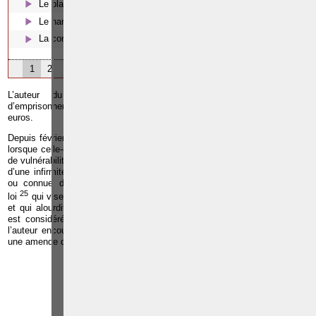
Le blanchiment
Le harcèlement moral
La corruption en droit belge
1
2
3
L’auteur du délit d’escroquerie est sanctionné d’une peine
d’emprisonnement d’un mois à cinq ans et d’une amende de 26 à 3.000
euros.
Depuis février 2012, le législateur aggrave la répression de l’escroquerie
lorsque celle-ci est commise à l’encontre des personnes dont la situation
de vulnérabilité en raison de l’âge, d’un état de grossesse, d’une maladie,
d’une infirmité ou d’une déficience physique ou mentale était apparente
ou connue de l’auteur des faits. Cette modification est issue d’une
25
loi
qui vise à étendre la protection pénale des
personnes vulnérables
et qui alourdit les peines d’une multitude d’infractions quand la victime
est considérée comme étant vulnérable. Dans le cas de l’escroquerie,
l’auteur encourt une peine d’emprisonnement de six mois à cinq ans et
une amende de 26 à 3.000 euros.
Paolo CRISCENZO
Avocat pénaliste