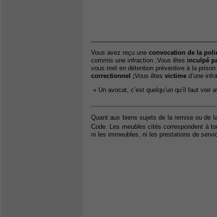
_____________________________________
Vous avez reçu une
convocation de la poli
commis une infraction ;Vous êtes
inculpé pa
vous met en détention préventive à la prison
correctionnel ;
Vous êtes
victime
d’une infr
« Un avocat, c’est quelqu’un qu’il faut voir 
_____________________________________
Quant aux biens sujets de la remise ou de la 
Code. Les
meubles
cités correspondent à tou
ni les immeubles, ni les prestations de servi