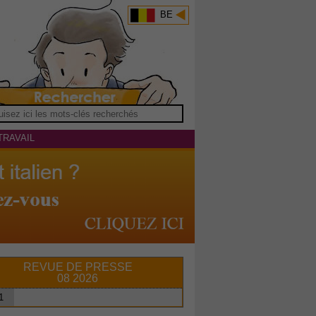
BE
TRAVAIL
REVUE DE PRESSE
08 2026
1