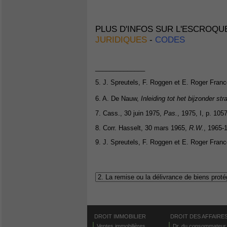
PLUS D'INFOS SUR L'ESCROQU
JURIDIQUES
-
CODES
______________
5. J. Spreutels, F. Roggen et E. Roger Fran
6. A. De Nauw,
Inleiding tot het bijzonder str
7. Cass., 30 juin 1975,
Pas.
, 1975, I, p. 1057
8. Corr. Hasselt, 30 mars 1965,
R.W.
, 1965-
9. J. Spreutels, F. Roggen et E. Roger Fran
DROIT IMMOBILIER
DROIT DES AFFAIRE
Ventes immobilières
Dr. du consommateur