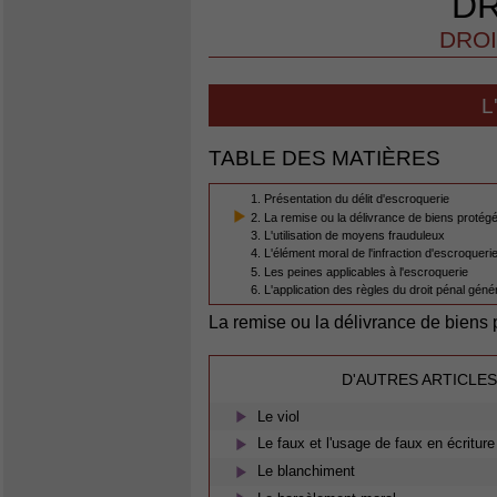
DR
DROI
L
TABLE DES MATIÈRES
1. Présentation du délit d'escroquerie
2. La remise ou la délivrance de biens protégés
3. L'utilisation de moyens frauduleux
4. L'élément moral de l'infraction d'escroqueri
5. Les peines applicables à l'escroquerie
6. L'application des règles du droit pénal géné
La remise ou la délivrance de biens p
D'AUTRES ARTICLES
Le viol
Le faux et l'usage de faux en écriture
Le blanchiment