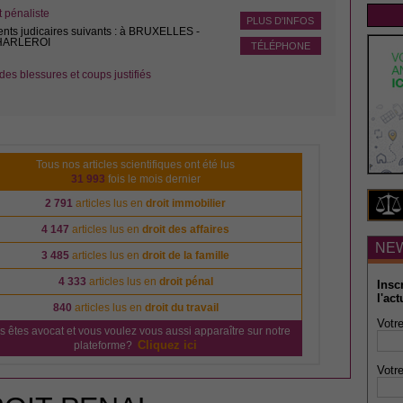
pénaliste
PLUS D'INFOS
ents judicaires suivants : à BRUXELLES -
CHARLEROI
TÉLÉPHONE
des blessures et coups justifiés
Tous nos articles scientifiques ont été lus
31 993
fois le mois dernier
2 791
articles lus en
droit immobilier
4 147
articles lus en
droit des affaires
NE
3 485
articles lus en
droit de la famille
4 333
articles lus en
droit pénal
Insc
l'act
840
articles lus en
droit du travail
Votre
s êtes avocat et vous voulez vous aussi apparaître sur notre
Cliquez ici
plateforme?
Votre