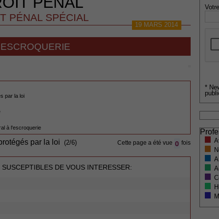
OIT PENAL
Votre
T PÉNAL SPÉCIAL
19 MARS 2014
'ESCROQUERIE
* Ne
publi
 par la loi
e
ral à l'escroquerie
Profe
A
rotégés par la loi
0
(2/6)
Cette page a été vue
fois
N
A
 SUSCEPTIBLES DE VOUS INTERESSER:
A
C
H
M