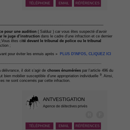
TÉLÉPHONE
EMAIL
RÉFÉRENCES
___________________________________________________
ce pour u
ne
audition
( Salduz ) car vous êtes suspecté d’avoir
r le juge d’instruction
dans le cadre d’une infraction et ce dernier
 ;Vous êtes c
ité devant le tribunal de police ou le tribunal
action ;
avant pour éviter les ennuis après »
PLUS D'INFOS, CLIQUEZ ICI
__________________________________________________
délivrance, il doit s’agir de
choses énumérées
par l’article 496 du
9
t bien mobilier susceptible d’une appropriation individuelle
. Ainsi,
ces ne sont concernés par cette infraction.
ANTVESTIGATION
Agence de détectives privés
R
F
TÉLÉPHONE
EMAIL
RÉFÉRENCES