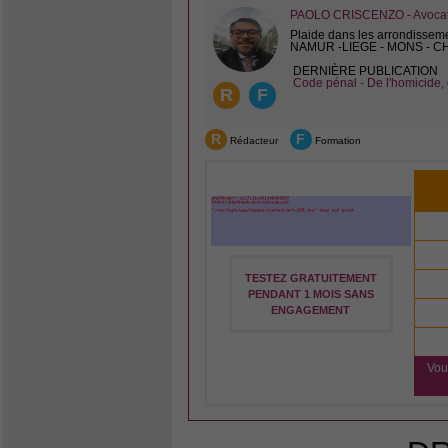
PAOLO CRISCENZO - Avocat 
Plaide dans les arrondissem
NAMUR -LIEGE - MONS - 
DERNIÈRE PUBLICATION
Code pénal - De l'homicide, 
R
F
R
F
Rédacteur
Formation
TESTEZ GRATUITEMENT
PENDANT 1 MOIS SANS
ENGAGEMENT
Vou