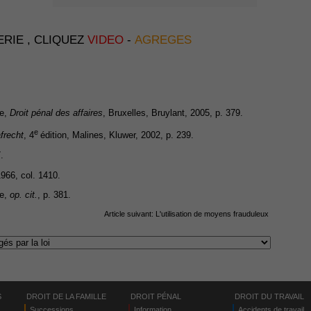
ERIE , CLIQUEZ
VIDEO
-
AGREGES
ce,
Droit pénal des affaires
, Bruxelles, Bruylant, 2005, p. 379.
e
afrecht
, 4
édition, Malines, Kluwer, 2002, p. 239.
.
1966, col. 1410.
ce,
op. cit.
, p. 381.
Article suivant:
L'utilisation de moyens frauduleux
S
DROIT DE LA FAMILLE
DROIT PÉNAL
DROIT DU TRAVAIL
Successions
Information
Accidents de travail