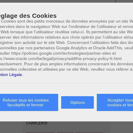
glage des Cookies
 Cookies sont des petits morceaux de données envoyées par un site W
servées dans le navigateur Web sur l'ordinateur de l'utilisateur et ren
s spécifiquement définis par le Code pénal. En conséquence, ils
 Web lorsque que l'utilisateur réutilise celui-ci. Ils permettent au site W
t. La remise ne doit donc pas nécessairement consister en une
server des informations relatives aux choix opérés par l'utilisateur et/o
me à l’escroc. La remise peut prendre la forme d’une délivrance d’un
egistrer son activité sur le site Web. Concernant l'utilisation faite des 
’auteur de l’infraction dans la possibilité de prendre possession de
sonnelles par nos partenaires Google Analytics et Oracle AddThis, veuil
trat d’achat à l’auteur de l’infraction a été considérée comme
sulter https://policies.google.com/technologies/partner-sites et
vent même être indirecte, notamment par l’utilisation d’un virement
ps://www.oracle.com/be/legal/privacy/addthis-privacy-policy-fr.html
7
es mains d’une tierce personne
. Quoi qu’il en soit, la remise ou la
pectivement. Pour de plus amples informations concernant les donnée
8
olontaires
. La remise forcée étant incriminée par l’infraction
sonnelles collectées et utilisées par ce site Web, veuillez vous référer à
tion Légale.
Paolo CRISCENZO
Avocat pénaliste
Refuser tous les cookies
Accepter tous
Options
facultatifs et fermer
cookies et fe
Plaide dans les
R
F
arrondissements judicaires
suivants : à BRUXELLES -
NAMUR -LIEGE - MONS -
CHARLEROI