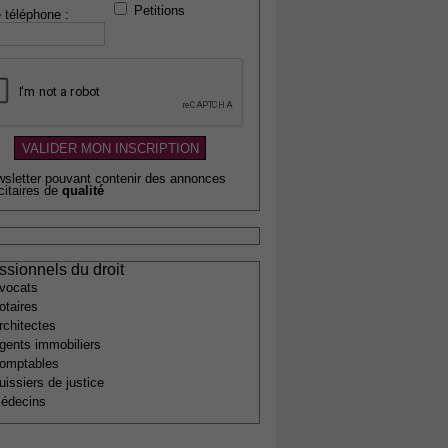
Petitions
 téléphone :
wsletter pouvant contenir des annonces
citaires de
qualité
ssionnels du droit
vocats
otaires
rchitectes
gents immobiliers
omptables
uissiers de justice
édecins