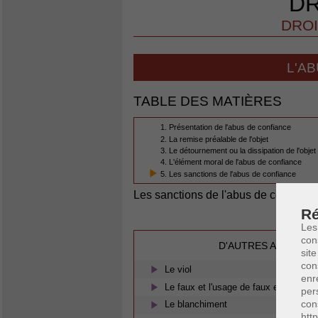
DR
DROI
L'A
TABLE DES MATIÈRES
1. Présentation de l'abus de confiance
2. La remise préalable de l'objet
3. Le détournement ou la dissipation de l'objet
4. L'élément moral de l'abus de confiance
5. Les sanctions de l'abus de confiance
Les sanctions de l'abus de confianc
Ré
Les
con
D'AUTRES ARTICLES
site
con
Le viol
enr
Le faux et l'usage de faux en écriture
per
con
Le blanchiment
htt