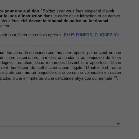
___________________________________________________
ce pour u
ne
audition
( Salduz ) car vous êtes suspecté d’avoir
r le juge d’instruction
dans le cadre d’une infraction et ce dernier
 ;Vous êtes c
ité devant le tribunal de police ou le tribunal
action ;
avant pour éviter les ennuis après »
PLUS D'INFOS, CLIQUEZ ICI
__________________________________________________
les
, les abus de confiance commis entre époux, par un veuf ou une
de leurs ascendants, par des ascendants au préjudice de leurs
egrés. Toutefois, deux remarques doivent être apportées. D’une
uvent bénéficier de cette atténuation légale. D’autre part, cette
nce a été commis au préjudice d’une personne vulnérable en raison
19
ladie, d’une infirmité ou d’une déficience physique ou mentale
.