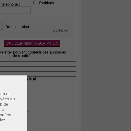
Petitions
 téléphone :
wsletter pouvant contenir des annonces
citaires de
qualité
ssionnels du droit
vocats
otaires
eb et
rchitectes
voyées au
gents immobiliers
eb de
omptables
u à
uissiers de justice
données
édecins
lez