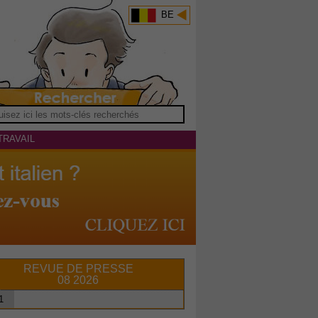
BE
TRAVAIL
REVUE DE PRESSE
08 2026
1