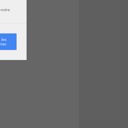
s
 notre
 les
rmer