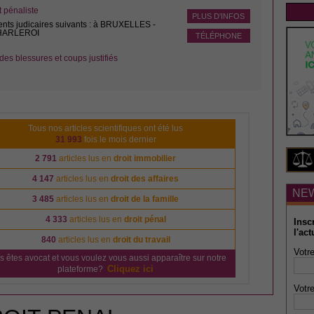
pénaliste
PLUS D'INFOS
ents judicaires suivants : à BRUXELLES -
CHARLEROI
TÉLÉPHONE
des blessures et coups justifiés
Tous nos articles scientifiques ont été lus
31 993
fois le mois dernier
2 791
articles lus en
droit immobilier
4 147
articles lus en
droit des affaires
NE
3 485
articles lus en
droit de la famille
4 333
articles lus en
droit pénal
Insc
l'act
840
articles lus en
droit du travail
Votre
s êtes avocat et vous voulez vous aussi apparaître sur notre
Cliquez ici
plateforme?
Votre