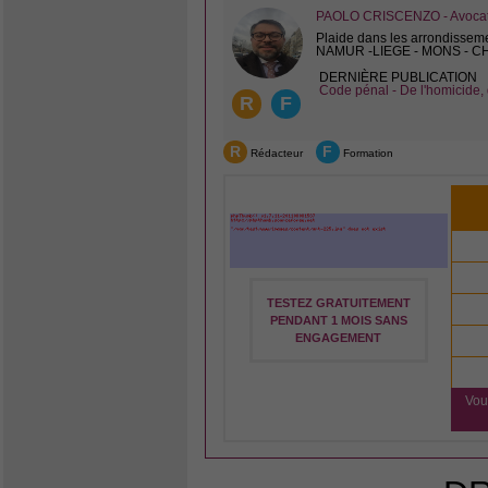
PAOLO CRISCENZO - Avocat 
Plaide dans les arrondissem
NAMUR -LIEGE - MONS - 
DERNIÈRE PUBLICATION
Code pénal - De l'homicide, 
R
F
R
F
Rédacteur
Formation
TESTEZ GRATUITEMENT
PENDANT 1 MOIS SANS
ENGAGEMENT
Vou