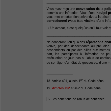
_____________________________________
Vous avez reçu une
convocation de la poli
commis une infraction ;Vous êtes
inculpé pa
vous met en détention préventive à la prison
correctionnel ;
Vous êtes
victime
d’une infr
« Un avocat, c’est quelqu’un qu’il faut voir 
_____________________________________
Ne donneront lieu qu’à des
réparations civi
veuve, par des descendants au préjudice 
descendants ou par des alliés aux mêmes d
part, les participants à l’infraction ne pe
atténuation ne joue pas si l’abus de confia
de son âge, d’un état de grossesse, d’une ma
_______________
er
18. Article 491, alinéa 1
du Code pénal.
19.
Articles 492
et 462 du Code pénal.