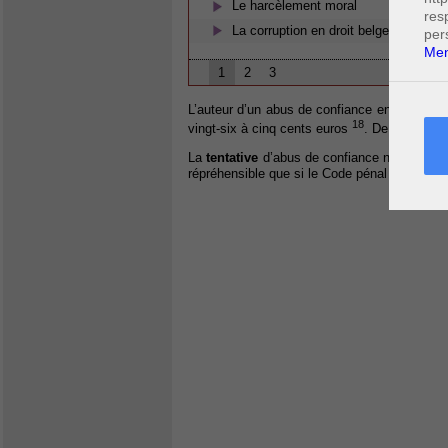
Le harcèlement moral
res
La corruption en droit belge
per
Men
1
2
3
L’auteur d’un abus de confiance encourt une 
18
vingt-six à cinq cents euros
. De plus, le 
La
tentative
d’abus de confiance n’est pas pun
répréhensible que si le Code pénal le prévoit