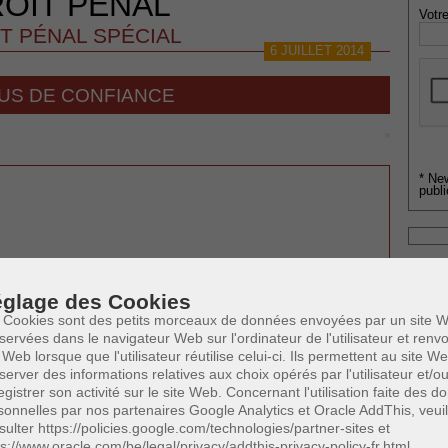
OIT PENAL
Votre
T PÉNAL SPÉCIAL
6 JUILLET 2014
BUS DE CONFIANCE
* Ne
publi
Profe
e
0
(5/5)
Cette page a été vue
fois
A
0
glage des Cookies
dont
le mois dernier.
N
 Cookies sont des petits morceaux de données envoyées par un site W
A
servées dans le navigateur Web sur l'ordinateur de l'utilisateur et ren
A
 SUSCEPTIBLES DE VOUS INTERESSER:
 Web lorsque que l'utilisateur réutilise celui-ci. Ils permettent au site W
C
server des informations relatives aux choix opérés par l'utilisateur et/o
H
egistrer son activité sur le site Web. Concernant l'utilisation faite des 
M
sonnelles par nos partenaires Google Analytics et Oracle AddThis, veuil
sulter https://policies.google.com/technologies/partner-sites et
ps://www.oracle.com/be/legal/privacy/addthis-privacy-policy-fr.html