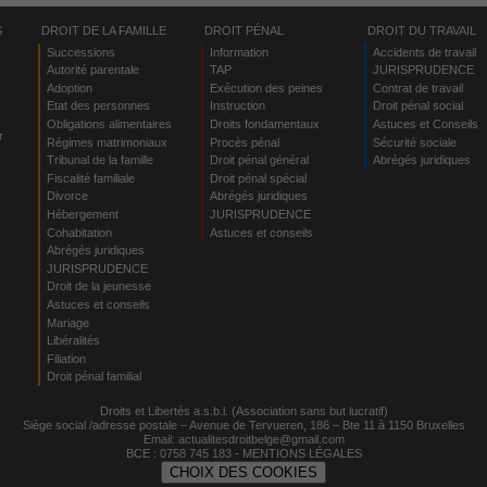
S
DROIT DE LA FAMILLE
DROIT PÉNAL
DROIT DU TRAVAIL
Successions
Information
Accidents de travail
Autorité parentale
TAP
JURISPRUDENCE
Adoption
Exécution des peines
Contrat de travail
Etat des personnes
Instruction
Droit pénal social
Obligations alimentaires
Droits fondamentaux
Astuces et Conseils
r
Régimes matrimoniaux
Procès pénal
Sécurité sociale
Tribunal de la famille
Droit pénal général
Abrégés juridiques
Fiscalité familiale
Droit pénal spécial
Divorce
Abrégés juridiques
Hébergement
JURISPRUDENCE
s
Cohabitation
Astuces et conseils
Abrégés juridiques
JURISPRUDENCE
Droit de la jeunesse
Astuces et conseils
Mariage
Libéralités
Filiation
Droit pénal familial
Droits et Libertés a.s.b.l. (Association sans but lucratif)
Siège social /adresse postale – Avenue de Tervueren, 186 – Bte 11 à 1150 Bruxelles
Email:
actualitesdroitbelge@gmail.com
BCE : 0758 745 183 -
MENTIONS LÉGALES
CHOIX DES COOKIES