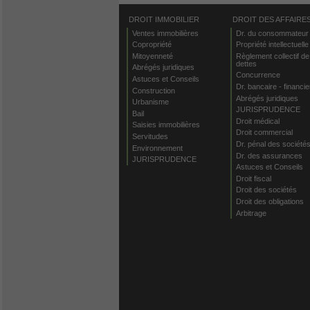
DROIT IMMOBILIER
DROIT DES AFFAIRE
Ventes immobilières
Dr. du consommateur
Copropriété
Propriété intellectuelle
Mitoyenneté
Règlement collectif de
dettes
Abrégés juridiques
Concurrence
Astuces et Conseils
Dr. bancaire - financie
Construction
Abrégés juridiques
Urbanisme
JURISPRUDENCE
Bail
Droit médical
Saisies immobilières
Droit commercial
Servitudes
Dr. pénal des société
Environnement
Dr. des assurances
JURISPRUDENCE
Astuces et Conseils
Droit fiscal
Droit des sociétés
Droit des obligations
Arbitrage