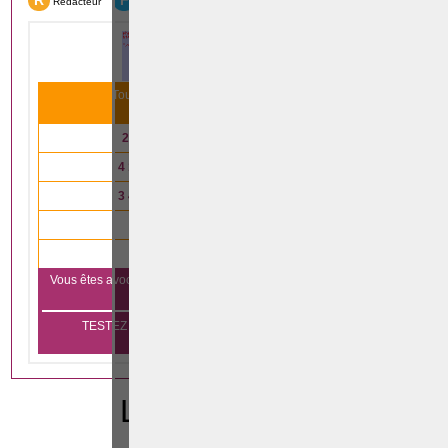
R
F
Rédacteur
Formation
Tous nos articles scientifiques ont été lus
31 993
fois le mois dernier
2 791
articles lus en
droit immobilier
4 147
articles lus en
droit des affaires
3 485
articles lus en
droit de la famille
4 333
articles lus en
droit pénal
840
articles lus en
droit du travail
Vous êtes avocat et vous voulez vous aussi apparaître sur notre
Cliquez ici
plateforme?
TESTEZ GRATUITEMENT PENDANT 1 MOIS SANS
ENGAGEMENT
LEGISLATION
CODE PENAL