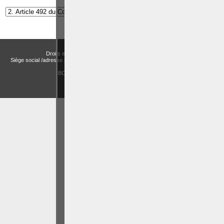
Droits et Libertés a.s.b.l. (Association sans but lucratif)
Siège social /adresse postale – Avenue de Tervueren, 186 – Bte 11 à 1150 Bruxelles
Email:
actualitesdroitbelge@gmail.com
BCE : 0758 745 183 -
MENTIONS LÉGALES
CHOIX DES COOKIES