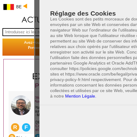
BE
Réglage des Cookies
Les Cookies sont des petits morceaux de d
envoyées par un site Web et conservées dan
navigateur Web sur l'ordinateur de l'utilisate
au site Web lorsque que l'utilisateur réutilise c
permettent au site Web de conserver des inf
relatives aux choix opérés par l'utilisateur et
enregistrer son activité sur le site Web. Con
l'utilisation faite des données personnelles p
partenaires Google Analytics et Oracle AddThi
1 AVOCAT(S)
consulter https://policies.google.com/technol
sites et https://www.oracle.com/be/legal/priv
EXPÉRIMENTÉ(S)
privacy-policy-fr.html respectivement. Pour 
PRÈS DE CHEZ VOUS
informations concernant les données person
collectées et utilisées par ce site Web, veuill
à notre
Mention Légale.
PAOLO CRISCENZO
Avocat pénaliste
Plaide dans les arrondissements judicaires
suivants : à BRUXELLES - NAMUR -LIEGE
- MONS - CHARLEROI
DERNIÈRE PUBLICATION
Code pénal - De l'homicide, des blessures
R
F
et coups justifiés