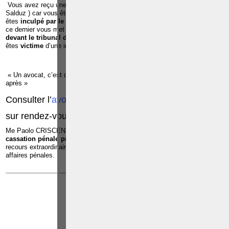
Vous avez reçu une
convocation de la police pour u
ne
audition
(
Salduz ) car vous êtes suspecté d’avoir commis une infraction ;Vous
êtes
inculpé par le juge d’instruction
dans le cadre d’une infraction et
ce dernier vous met en détention préventive à la prison ;Vous êtes c
ité
devant le tribunal de police ou le tribunal correctionnel ;
Vous
êtes
victime
d’une infraction ;
« Un avocat, c’est quelqu’un qu’il faut voir avant pour éviter les ennuis
après »
Consulter l’
avocat pénaliste
, Me
Paolo CRISCENZO
sur rendez-vous:
0486/42.30.44
Me Paolo CRISCENZO est repris dans
la liste des avocats à la
cassation pénale près de la Cour de cassation
, pour exercer les
recours extraordinaires devant la Cour de cassation dans toutes les
affaires pénales.
______________________________________________________________
Article suivant: