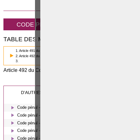
12 SEPTEMBRE 2014
CODE PÉNAL - ABUS DE CONFIANCE
TABLE DES MATIÈRES
1. Article 491 du Code pénal
2. Article 492 du Code pénal
3.
Article 492 du Code pénal
0
(2/3)
Cette page a été vue
fois
0
dont
le mois dernier.
D'AUTRES ARTICLES SUSCEPTIBLES DE VOUS
INTERESSER:
Code pénal - De l'homicide, des blessures et coups justifiés
Code pénal - Escroquerie et tromperie
Code pénal - Coups et blessures volontaires
Code pénal - Le harcèlement moral
Code pénal - Les écoutes téléphoniques en procédure pénale