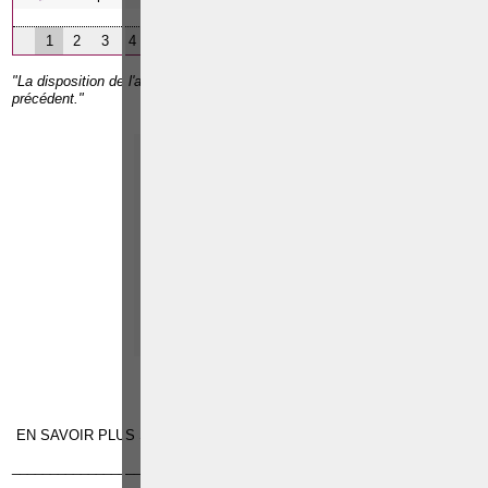
1
2
3
4
"La disposition de l'article 462 sera applicable au délit prévu par l'article
précédent."
Paolo CRISCENZO
Avocat pénaliste
Plaide dans les
R
F
arrondissements judicaires
suivants : à BRUXELLES -
NAMUR -LIEGE - MONS -
CHARLEROI
TÉLÉPHONE
EMAIL
RÉFÉRENCES
EN SAVOIR PLUS SUR «
ABUS DE CONFIANCE
» - Fiche pratique
______________________________________________________________