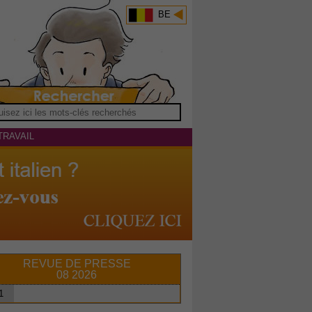
BE
TRAVAIL
REVUE DE PRESSE
08 2026
1