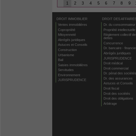
1
2
3
4
5
6
7
8
9
DROIT IMMOBILIER
DROIT DES AFFAIRE
Ventes immobilières
Dr. du consommateur
Copropriété
Propriété intellectuelle
Mitoyenneté
Règlement collectif de
dettes
Abrégés juridiques
Concurrence
Astuces et Conseils
Dr. bancaire - financie
Construction
Abrégés juridiques
Urbanisme
JURISPRUDENCE
Bail
Droit médical
Saisies immobilières
Droit commercial
Servitudes
Dr. pénal des société
Environnement
Dr. des assurances
JURISPRUDENCE
Astuces et Conseils
Droit fiscal
Droit des sociétés
Droit des obligations
Arbitrage