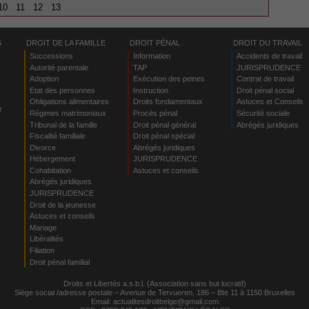
10
11
12
13
S
DROIT DE LA FAMILLE
DROIT PÉNAL
DROIT DU TRAVAIL
Successions
Information
Accidents de travail
Autorité parentale
TAP
JURISPRUDENCE
Adoption
Exécution des peines
Contrat de travail
Etat des personnes
Instruction
Droit pénal social
Obligations alimentaires
Droits fondamentaux
Astuces et Conseils
r
Régimes matrimoniaux
Procès pénal
Sécurité sociale
Tribunal de la famille
Droit pénal général
Abrégés juridiques
Fiscalité familiale
Droit pénal spécial
Divorce
Abrégés juridiques
Hébergement
JURISPRUDENCE
s
Cohabitation
Astuces et conseils
Abrégés juridiques
JURISPRUDENCE
Droit de la jeunesse
Astuces et conseils
Mariage
Libéralités
Filiation
Droit pénal familial
Droits et Libertés a.s.b.l. (Association sans but lucratif)
Siège social /adresse postale – Avenue de Tervueren, 186 – Bte 11 à 1150 Bruxelles
Email:
actualitesdroitbelge@gmail.com