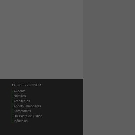
PROFESSIONNELS
Avocats
Notaires
Architectes
Agents immobiliers
Comptables
Huissiers de justice
Médecins