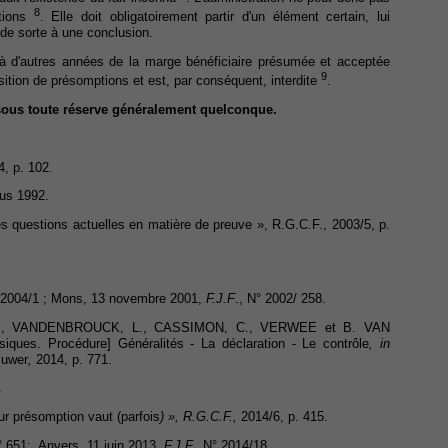
8
ptions
. Elle doit obligatoirement partir d'un élément certain, lui
 de sorte à une conclusion.
e à d'autres années de la marge bénéficiaire présumée et acceptée
9
ition de présomptions et est, par conséquent, interdite
.
t sous toute réserve généralement quelconque.
4, p. 102.
nus 1992.
 questions actuelles en matière de preuve », R.G.C.F., 2003/5, p.
° 2004/1 ; Mons, 13 novembre 2001,
F.J.F
., N° 2002/ 258.
I., VANDENBROUCK, L., CASSIMON, C., VERWEE et B. VAN
ques. Procédure] Généralités - La déclaration - Le contrôle
, in
luwer
,
2014, p. 771.
.
 présomption vaut (parfois
) », R.G.C.F.,
2014/6, p. 415.
° 651;, Anvers, 11 juin 2013,
F.J.F.
, N° 2014/18.