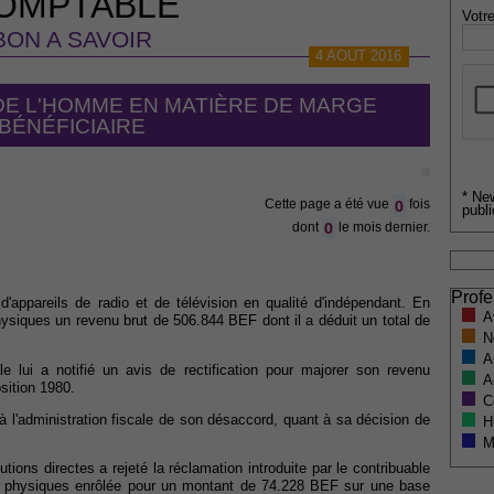
OMPTABLE
Votre
BON A SAVOIR
4 AOUT 2016
DE L'HOMME EN MATIÈRE DE MARGE
BÉNÉFICIAIRE
* Ne
0
Cette page a été vue
fois
publi
0
dont
le mois dernier.
Profe
d'appareils de radio et de télévision en qualité d'indépendant. En
A
hysiques un revenu brut de 506.844 BEF dont il a déduit un total de
N
A
le lui a notifié un avis de rectification pour majorer son revenu
A
sition 1980.
C
t à l'administration fiscale de son désaccord, quant à sa décision de
H
M
butions directes a rejeté la réclamation introduite par le contribuable
es physiques enrôlée pour un montant de 74.228 BEF sur une base