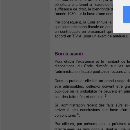
bénéficiaire afférent à l'exercice d'impositio
suffisance de droit, le bien-fondé de la rectifi
l'année 1980 sur la base d'une comptabilité 
Par conséquent, la Cour annule la cotisation
que l'administration fiscale ne peut majorer 
un contribuable en présumant qu'il a réalis
accord en T.V.A. pour un exercice antérieur.
Bon à savoir
Pour établir l'existence et le montant de 
dispositions du Code d'impôt sur les re
l'administration fiscale peut avoir recours 
Dans la pratique, elle fait un grand usag
être admissibles, celles-ci doivent être g
publique ou la probabilité ne peuvent en p
5
pas des faits sûrs et certains
.
Si l'administration retient des faits sûrs e
arriver à ses conclusions sur base d'un 
6
conjonctures
.
Par ailleurs, par présomptions « précises »,
directe avec les faits connus, dont le juge in