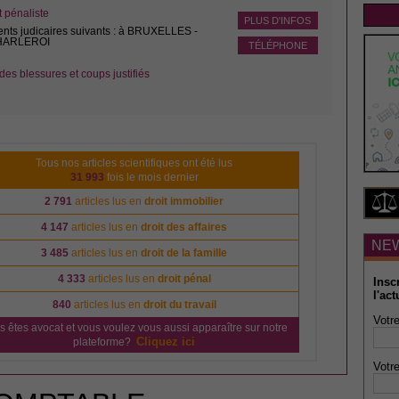
pénaliste
PLUS D'INFOS
ents judicaires suivants : à BRUXELLES -
CHARLEROI
TÉLÉPHONE
des blessures et coups justifiés
Tous nos articles scientifiques ont été lus
31 993
fois le mois dernier
2 791
articles lus en
droit immobilier
4 147
articles lus en
droit des affaires
NE
3 485
articles lus en
droit de la famille
4 333
articles lus en
droit pénal
Insc
l'act
840
articles lus en
droit du travail
Votre
s êtes avocat et vous voulez vous aussi apparaître sur notre
Cliquez ici
plateforme?
Votre