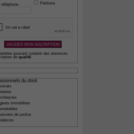
Petitions
 téléphone :
wsletter pouvant contenir des annonces
citaires de
qualité
ssionnels du droit
vocats
otaires
rchitectes
gents immobiliers
omptables
uissiers de justice
édecins