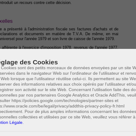
troduit un recours contre cette décision.
xelles
 a présenté à l'administration fiscale ses factures d'achats et de
déclarations et documents en matière de T.V.A. De même, en mai
 universel pour l'année 1979 et son livre de caisse de l'année 1979.
e afférente à l'exercice d'imposition 1978, revenus de l'année 1977,
éférer pour justifier la majoration de la marge bénéficiaire pour
e même, en ce qui concerne le nombre d'heures prestées pour la main
glage des Cookies
nombre d'heures que celui déterminé pour l'année 1977, soit 1.400
 Cookies sont des petits morceaux de données envoyées par un site W
servées dans le navigateur Web sur l'ordinateur de l'utilisateur et ren
cord donné à l'époque par le contribuable dans le cadre d'un contrôle
 Web lorsque que l'utilisateur réutilise celui-ci. Ils permettent au site W
 contributions directes, pour l'exercice d'imposition de 1980, sur la
server des informations relatives aux choix opérés par l'utilisateur et/o
egistrer son activité sur le site Web. Concernant l'utilisation faite des 
sa marge bénéficiaire sur les ventes a diminué entre 1977 et 1980
sonnelles par nos partenaires Google Analytics et Oracle AddThis, veuil
andissante de deux grandes surfaces commerciales. Par ailleurs, il
sulter https://policies.google.com/technologies/partner-sites et
ié. Or, en 1980, il était depuis lors divorcé, n'avait ni personnel, ni
ps://www.oracle.com/be/legal/privacy/addthis-privacy-policy-fr.html
magasin, la gestion de son stock, la tenue de sa comptabilité, les
pectivement. Pour de plus amples informations concernant les donnée
fin l'exécution de ses dépannages en qualité de technicien.
sonnelles collectées et utilisées par ce site Web, veuillez vous référer à
tion Légale.
que le pourcentage de bénéfice et le tarif horaire de 1977 qui sont
 pourcentage et le tarif de 1980.
u de rectification, en T.V.A., du chiffre d'affaires et de la marge