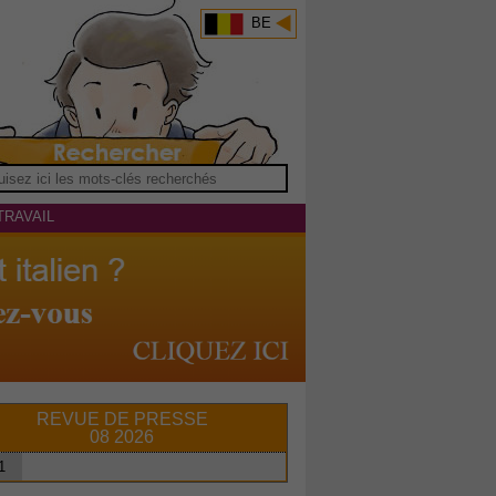
BE
TRAVAIL
REVUE DE PRESSE
08 2026
1