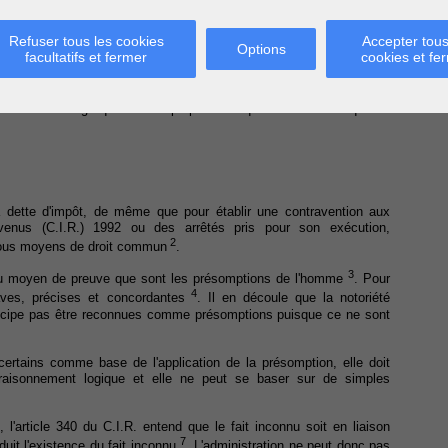
n 1980 litigieux. Il en découle que l'administration n'établit pas, à
cation litigieuse du chiffre d'affaires déclaré par le contribuable pour
Refuser tous les cookies
Accepter tous
régulièrement tenue.
Options
facultatifs et fermer
cookies et fe
 supplémentaire enrôlée à l'impôt des personnes physiques au motif
la marge bénéficiaire déclarée à l'impôt des personnes physiques par
é la même marge que celle à propos de laquelle il avait marqué un
la dette d'impôt, de même que pour établir une contravention aux
venus (C.I.R.) 1992 ou des arrêtés pris pour son exécution,
2
à tous moyens de droit commun
.
3
e du moyen de preuve que sont les présomptions de l'homme
. Pour
4
raves, précises et concordantes
. Il en découle que la notoriété
rincipe pas être reconnues comme présomptions puisque ce ne sont
t certains comme base de l'application de la présomption, elle doit
raisonnement logique et elle ne peut se baser sur de simples
 l'article 340 du C.I.R. entend que le fait inconnu soit en liaison
7
duit l'existence du fait inconnu
. L'administration ne peut donc pas