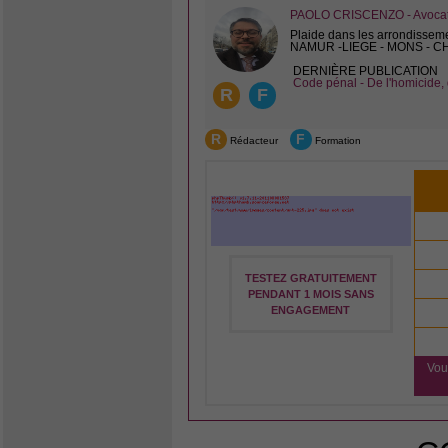
PAOLO CRISCENZO - Avocat 
Plaide dans les arrondissem
NAMUR -LIEGE - MONS - 
DERNIÈRE PUBLICATION
Code pénal - De l'homicide, 
R
F
R
F
Rédacteur
Formation
TESTEZ GRATUITEMENT
PENDANT 1 MOIS SANS
ENGAGEMENT
Vou