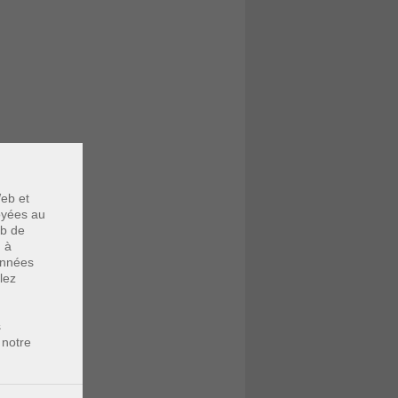
eb et
voyées au
eb de
u à
données
lez
s
 notre