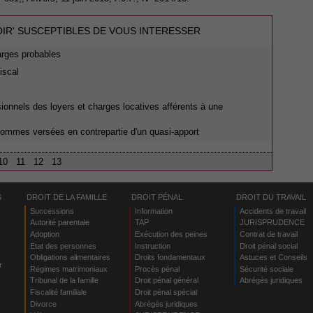
OIR' SUSCEPTIBLES DE VOUS INTERESSER
arges probables
iscal
essionnels des loyers et charges locatives afférents à une
sommes versées en contrepartie d'un quasi-apport
10
11
12
13
S
DROIT DE LA FAMILLE
DROIT PÉNAL
DROIT DU TRAVAIL
Successions
Information
Accidents de travail
Autorité parentale
TAP
JURISPRUDENCE
Adoption
Exécution des peines
Contrat de travail
Etat des personnes
Instruction
Droit pénal social
Obligations alimentaires
Droits fondamentaux
Astuces et Conseils
r
Régimes matrimoniaux
Procès pénal
Sécurité sociale
Tribunal de la famille
Droit pénal général
Abrégés juridiques
Fiscalité familiale
Droit pénal spécial
Divorce
Abrégés juridiques