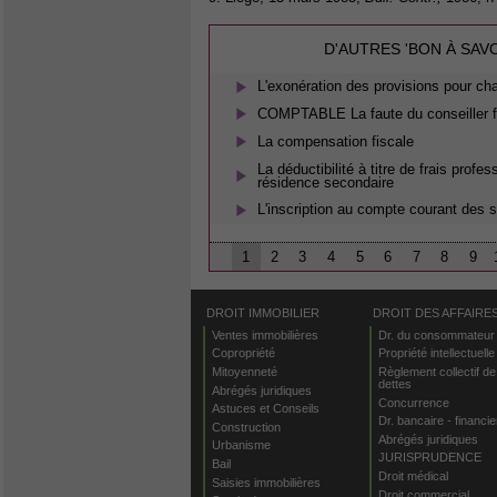
D'AUTRES 'BON À SAV
L'exonération des provisions pour ch
COMPTABLE La faute du conseiller f
La compensation fiscale
La déductibilité à titre de frais prof
résidence secondaire
L'inscription au compte courant des 
1
2
3
4
5
6
7
8
9
DROIT IMMOBILIER
DROIT DES AFFAIRE
Ventes immobilières
Dr. du consommateur
Copropriété
Propriété intellectuelle
Mitoyenneté
Règlement collectif de
dettes
Abrégés juridiques
Concurrence
Astuces et Conseils
Dr. bancaire - financie
Construction
Abrégés juridiques
Urbanisme
JURISPRUDENCE
Bail
Droit médical
Saisies immobilières
Droit commercial