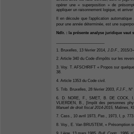
opérer une « superposition » de présom
appliquer un raisonnement logique, et arriver
Il en découle que l'application automatiqu
pour une année déterminée, est une superpos
Ndlr. : la présente analyse juridique vau
_______________________
1. Bruxelles, 13 février 2014
, J.D.F
., 2015/3-
2. Article 340 du Code d'impôts sur les reve
3. Voy. T. AFSCHRIFT « Propos sur quelques
38.
4. Article 1353 du Code civil.
5. Trib. Bruxelles, 28 février 2003,
F.J.F
., N
6. D. NORE, F., SMET, B. DE COCK, 
VLIERDEN, B., [Impôt des personnes physi
Manuel de droit fiscal 2014-2015,
Malines, K
7. Cass., 10 avril 1973,
Pas
., 1973, I, p. 773
8. Voy., E. Van BRUSTEM, « Présomption sur
9. Liège, 13 mars 1985,
Bull. Contr.,
1986, n