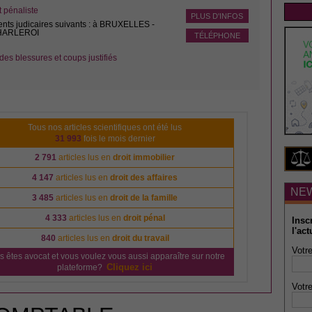
pénaliste
PLUS D'INFOS
ents judicaires suivants : à BRUXELLES -
CHARLEROI
TÉLÉPHONE
des blessures et coups justifiés
Tous nos articles scientifiques ont été lus
31 993
fois le mois dernier
2 791
articles lus en
droit immobilier
4 147
articles lus en
droit des affaires
NE
3 485
articles lus en
droit de la famille
4 333
articles lus en
droit pénal
Insc
l'act
840
articles lus en
droit du travail
Votre
s êtes avocat et vous voulez vous aussi apparaître sur notre
Cliquez ici
plateforme?
Votre