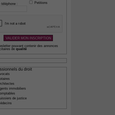
Petitions
 téléphone :
wsletter pouvant contenir des annonces
citaires de
qualité
ssionnels du droit
vocats
otaires
rchitectes
gents immobiliers
omptables
uissiers de justice
édecins