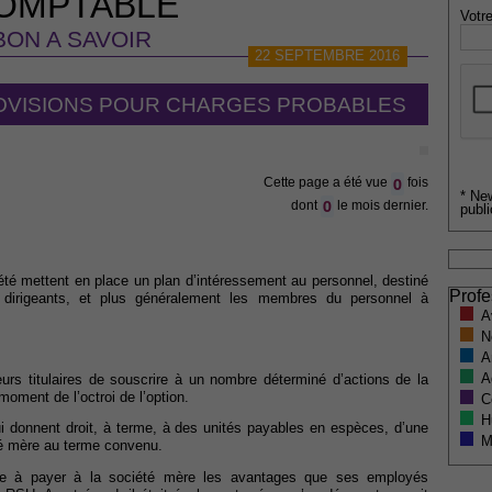
OMPTABLE
Votre
BON A SAVOIR
22 SEPTEMBRE 2016
OVISIONS POUR CHARGES PROBABLES
0
Cette page a été vue
fois
* Ne
0
dont
le mois dernier.
publi
été mettent en place un plan d’intéressement au personnel, destiné
Profe
 dirigeants, et plus généralement les membres du personnel à
A
N
A
A
urs titulaires de souscrire à un nombre déterminé d’actions de la
oment de l’octroi de l’option.
C
H
i donnent droit, à terme, à des unités payables en espèces, d’une
M
té mère au terme convenu.
gagée à payer à la société mère les avantages que ses employés