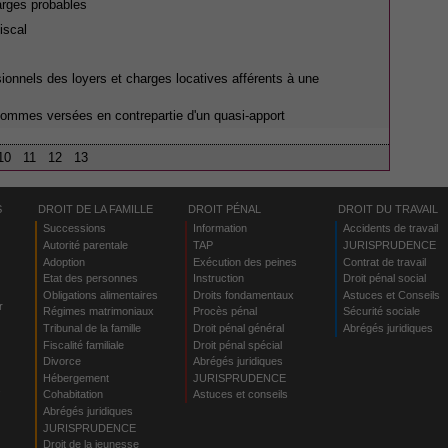
arges probables
iscal
essionnels des loyers et charges locatives afférents à une
sommes versées en contrepartie d'un quasi-apport
10
11
12
13
S
DROIT DE LA FAMILLE
DROIT PÉNAL
DROIT DU TRAVAIL
Successions
Information
Accidents de travail
Autorité parentale
TAP
JURISPRUDENCE
Adoption
Exécution des peines
Contrat de travail
Etat des personnes
Instruction
Droit pénal social
Obligations alimentaires
Droits fondamentaux
Astuces et Conseils
r
Régimes matrimoniaux
Procès pénal
Sécurité sociale
Tribunal de la famille
Droit pénal général
Abrégés juridiques
Fiscalité familiale
Droit pénal spécial
Divorce
Abrégés juridiques
Hébergement
JURISPRUDENCE
s
Cohabitation
Astuces et conseils
Abrégés juridiques
JURISPRUDENCE
Droit de la jeunesse