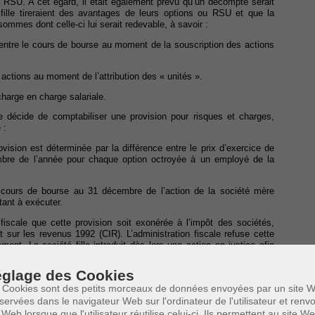
 RSU. A cet égard, il était également prévu qu’un décompte serait
fille tireraient des avantages de leurs options ou RSU et que la
 sommes dont celle-ci lui serait redevable, à savoir :
e entre le cours de bourse au moment de la souscription des actions
 actions au moment de l’attribution des « unités ».
charge en charge salariale.
lle décide de comptabiliser une provision pour risques et charges,
 :
ovision est déterminée par la différence entre le prix d’exercice de
mbre de l’année pour chaque option octroyée à un employé de la
 cours de bourse au 31 décembre de l’action de la société mère
tant à exécuter.
 fiscale que cette provision soit exonérée à l’impôt des sociétés,
 sur les revenus 1992 (CIR). L’administration fiscale refuse cette
ment. La société fille introduit dès lors une action en justice afin
cotisations enrôlées.
glage des Cookies
 Cookies sont des petits morceaux de données envoyées par un site W
e instance de Bruxelles
servées dans le navigateur Web sur l'ordinateur de l'utilisateur et ren
 Web lorsque que l'utilisateur réutilise celui-ci. Ils permettent au site W