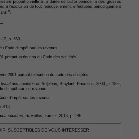
esure proportionnelle à la durée de ladite période, à des grosses
ges, à l'exclusion de tout renouvellement, effectuées périodiquement
9
0 ans
.
__
-12, p. 359.
n du Code d’impôt sur les revenus.
 2001 portant exécution du Code des sociétés.
janvier 2001 portant exécution du code des sociétés.
 fiscal des sociétés en Belgique
, Bruylant, Bruxelles, 2003, p. 185 ;
ode d’impôt sur les revenus.
 Code d’impôt sur les revenus.
p. 413.
des sociétés, Bruxelles
, Larcier, 2013, p. 146.
OIR' SUSCEPTIBLES DE VOUS INTERESSER