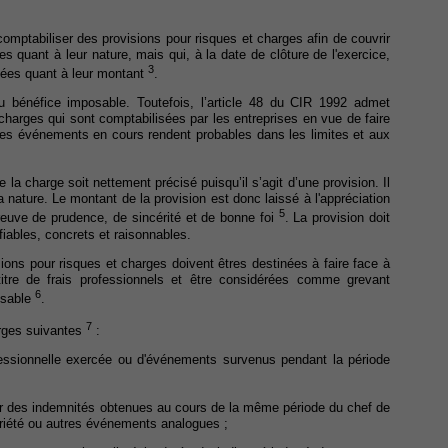
mptabiliser des provisions pour risques et charges afin de couvrir
s quant à leur nature, mais qui, à la date de clôture de l'exercice,
3
nées quant à leur montant
.
du bénéfice imposable. Toutefois, l’article 48 du CIR 1992 admet
 charges qui sont comptabilisées par les entreprises en vue de faire
les événements en cours rendent probables dans les limites et aux
e la charge soit nettement précisé puisqu’il s’agit d’une provision. Il
sa nature. Le montant de la provision est donc laissé à l'appréciation
5
e preuve de prudence, de sincérité et de bonne foi
. La provision doit
fiables, concrets et raisonnables.
isions pour risques et charges doivent êtres destinées à faire face à
itre de frais professionnels et être considérées comme grevant
6
osable
.
7
arges suivantes
:
rofessionnelle exercée ou d'événements survenus pendant la période
ar des indemnités obtenues au cours de la même période du chef de
opriété ou autres événements analogues ;