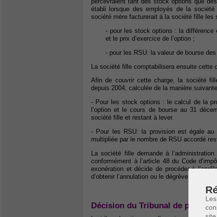
percevraient tant des stock options que des
établi lorsque des employés de la société 
société mère facturerait à la société fille les
- pour les stock options : la différenc
et le prix d’exercice de l’option ;
- pour les RSU: la valeur de bourse des
La société fille comptabilisera ensuite cette 
Afin de couvrir cette charge, la société fi
depuis 2004, calculée de la manière suivante
-
Pour les stock options : le calcul de la pr
l’option et le cours de bourse au 31 déce
société fille et restant à lever.
- Pour les RSU: la provision est égale au
multipliée par le nombre de RSU accordé res
La société fille demande à l’administration
conformément à l’article 48 du Code d’impôt
exonération et décide de procéder à l’enrôle
d’obtenir l’annulation ou le dégrèvement des 
Ré
Les
Décision du Tribunal de premièr
con
site