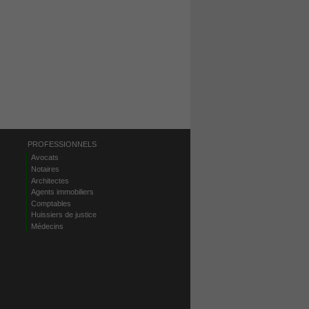
PROFESSIONNELS
Avocats
Notaires
Architectes
Agents immobiliers
Comptables
Huissiers de justice
Médecins