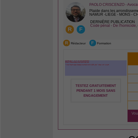
PAOLO CRISCENZO - Avocat 
Plaide dans les arrondissem
NAMUR -LIEGE - MONS - 
DERNIÈRE PUBLICATION
Code pénal - De l'homicide, 
R
F
R
F
Rédacteur
Formation
TESTEZ GRATUITEMENT
PENDANT 1 MOIS SANS
ENGAGEMENT
Vou