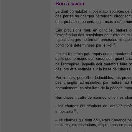
Bon à savoir
Le droit comptable impose aux sociétés de co
des pertes ou charges nettement circonscrite
sont probables ou certaines, mais indétermi
Ces provisions font, en principe, parties 
l’exonération des provisions pour risques et
face à charges nettement précisées et que 
4
conditions déterminées par le Roi
.
Il n’est toutefois pas requis que le montant d
suffit que le risque soit circonscrit quant à 
de l'entreprise, laquelle doit toutefois fair
dès lors être estimée sur la base de critères 
Par ailleurs, pour être déductibles, les prov
des charges admissibles, par nature, au t
normalement les résultats de la période imp
Remplissent cette dernière condition les ch
- les charges qui résultent de l'activité p
8
imposable
;
- les charges qui sont couvertes d'avance p
sinistres, expropriations, réquisitions en pr