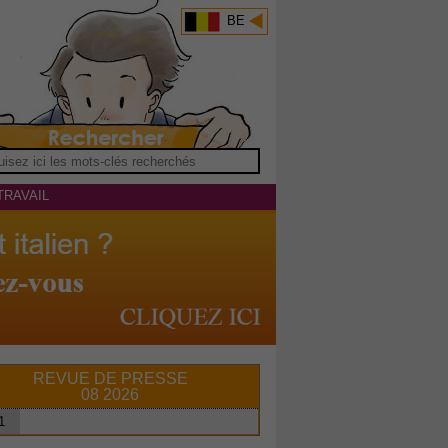
BE
TRAVAIL
REVUE DE PRESSE
08 2026
1