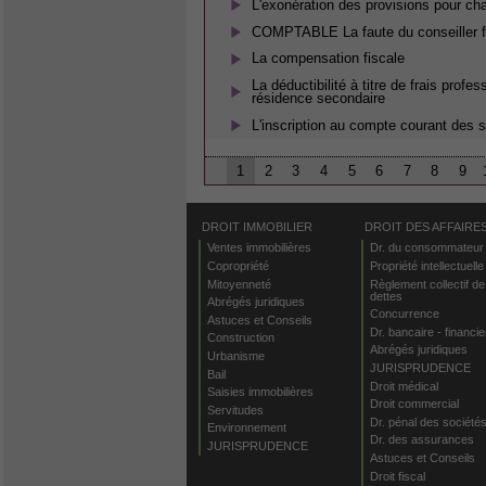
L'exonération des provisions pour ch
COMPTABLE La faute du conseiller f
La compensation fiscale
La déductibilité à titre de frais prof
résidence secondaire
L'inscription au compte courant des 
1
2
3
4
5
6
7
8
9
DROIT IMMOBILIER
DROIT DES AFFAIRE
Ventes immobilières
Dr. du consommateur
Copropriété
Propriété intellectuelle
Mitoyenneté
Règlement collectif de
dettes
Abrégés juridiques
Concurrence
Astuces et Conseils
Dr. bancaire - financie
Construction
Abrégés juridiques
Urbanisme
JURISPRUDENCE
Bail
Droit médical
Saisies immobilières
Droit commercial
Servitudes
Dr. pénal des société
Environnement
Dr. des assurances
JURISPRUDENCE
Astuces et Conseils
Droit fiscal