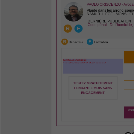
PAOLO CRISCENZO - Avocat 
Plaide dans les arrondissem
NAMUR -LIEGE - MONS - 
DERNIÈRE PUBLICATION
Code pénal - De l'homicide, 
R
F
R
F
Rédacteur
Formation
TESTEZ GRATUITEMENT
PENDANT 1 MOIS SANS
ENGAGEMENT
Vou