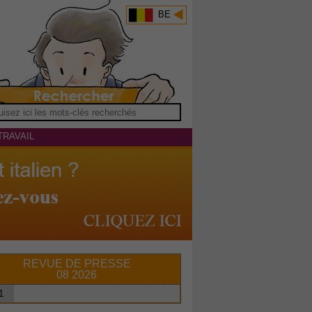
BE
TRAVAIL
REVUE DE PRESSE
08 2026
1