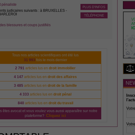
pénaliste
PLUS D'INFOS
ents judicaires suivants : à BRUXELLES -
CHARLEROI
TÉLÉPHONE
des blessures et coups justifiés
Tous nos articles scientifiques ont été lus
31 993
fois le mois dernier
2 791
articles lus en
droit immobilier
4 147
articles lus en
droit des affaires
NE
3 485
articles lus en
droit de la famille
4 333
articles lus en
droit pénal
Insc
l'act
840
articles lus en
droit du travail
Votre
s êtes avocat et vous voulez vous aussi apparaître sur notre
Cliquez ici
plateforme?
Votre