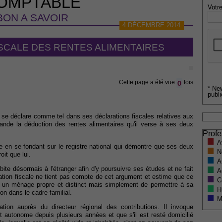
OMPTABLE
Votre
BON A SAVOIR
4 DÉCEMBRE 2014
ISCALE DES RENTES ALIMENTAIRES
0
Cette page a été vue
fois
* Ne
publi
 se déclare comme tel dans ses déclarations fiscales relatives aux
nde la déduction des rentes alimentaires qu'il verse à ses deux
Profe
A
de en se fondant sur le registre national qui démontre que ses deux
N
it que lui.
A
bite désormais à l'étranger afin d'y poursuivre ses études et ne fait
A
ation fiscale ne tient pas compte de cet argument et estime que ce
C
er un ménage propre et distinct mais simplement de permettre à sa
H
ion dans le cadre familial.
M
tion auprès du directeur régional des contributions. Il invoque
t autonome depuis plusieurs années et que s'il est resté domicilié