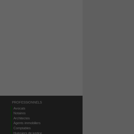
PROFESSIONNELS
Avocats
Notaires
Architectes
Agents immobiliers
Comptables
Huissiers de justice