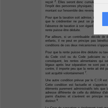
2
reçoit
. Elles seront donc cumulées avec l
l'impôt des personnes physiques. Corrélati
montant sur l'ensemble des revenus nets de c
Pour que la taxation soit admise, il n'est pas
que le crédirentier ne peut se prévaloir d
4
l'absence de taxation à son égard
. De mêm
rente puisse être déduite.
Par ailleurs, si un contribuable décide de d
enfants, il ne peut en principe pas bénéfic
conditions de ces deux mécanismes s'oppos
Pour que la rente puisse être déduite ou taxé
du Code civil ou du Code judiciaire ou 
conséquent, les rentes alimentaires qui se
légaux après leur séparation ne sont pas d
contre, il importe peu que la rente ait été 
7
soit acquitté volontairement
.
Une autre condition prévue par le C.I.R est 
Cette condition est factuelle et s'appré
éléments purement administratifs tels que la
adresse différente de celle du débiteur d
parmi d'autres et s'avèrent en principe i
9
distinct
.
La Cour de cassation a également jugé que 