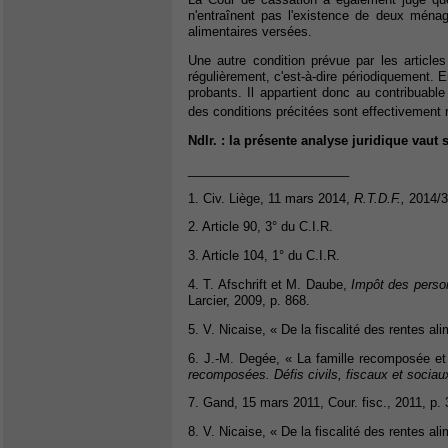
n'entraînent pas l'existence de deux ménag
alimentaires versées.
Une autre condition prévue par les article
régulièrement, c'est-à-dire périodiquement. E
probants. Il appartient donc au contribuabl
des conditions précitées sont effectivement 
Ndlr. : la présente analyse juridique vau
_______________________
1. Civ. Liège, 11 mars 2014,
R.T.D.F.,
2014/3
2. Article 90, 3° du C.I.R.
3. Article 104, 1° du C.I.R.
4. T. Afschrift et M. Daube,
Impôt des perso
Larcier, 2009, p. 868.
5. V. Nicaise, « De la fiscalité des rentes al
6. J.-M. Degée, « La famille recomposée et 
recomposées. Défis civils, fiscaux et sociau
7. Gand, 15 mars 2011, Cour. fisc., 2011, p. 
8. V. Nicaise, « De la fiscalité des rentes al