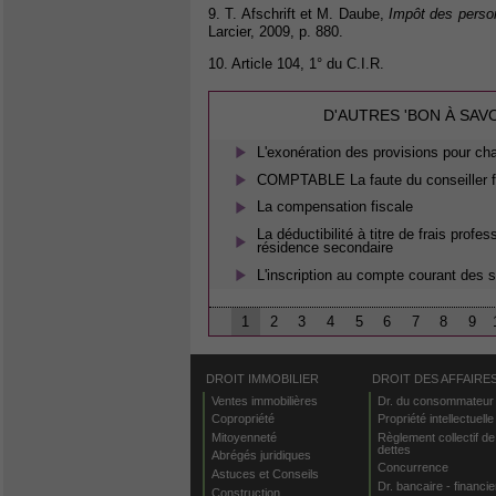
9. T. Afschrift et M. Daube,
Impôt des perso
Larcier, 2009, p. 880.
10. Article 104, 1° du C.I.R.
D'AUTRES 'BON À SAV
L'exonération des provisions pour ch
COMPTABLE La faute du conseiller f
La compensation fiscale
La déductibilité à titre de frais prof
résidence secondaire
L'inscription au compte courant des 
1
2
3
4
5
6
7
8
9
DROIT IMMOBILIER
DROIT DES AFFAIRE
Ventes immobilières
Dr. du consommateur
Copropriété
Propriété intellectuelle
Mitoyenneté
Règlement collectif de
dettes
Abrégés juridiques
Concurrence
Astuces et Conseils
Dr. bancaire - financie
Construction