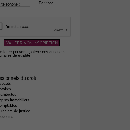
Petitions
 téléphone :
wsletter pouvant contenir des annonces
citaires de
qualité
ssionnels du droit
vocats
otaires
rchitectes
gents immobiliers
omptables
uissiers de justice
édecins