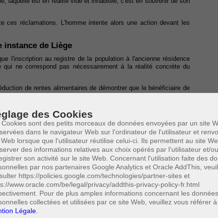
le, laquelle est en réalité vide et inhabitée, c'est en souvenir de son
ette ces réclamations. L'homme intente alors une action devant les
e instance de Liège
e l'inscription au registre de la population à l'ancienne résidence
ve qui ne correspond pas nécessairement à la réalité concrète du
éduction de rentes alimentaires de démontrer que le bénéficiaire de
 démontrent qu'il résidait bien à une autre adresse, laquelle avait
glage des Cookies
ment où il s'était séparé de son ex-épouse. Sa fille était quant à elle
 Cookies sont des petits morceaux de données envoyées par un site W
ses parents et, plus tard, au décès de celle-ci. Il en résulte qu'il
servées dans le navigateur Web sur l'ordinateur de l'utilisateur et ren
e ne cohabitaient plus ensemble depuis longtemps.
 Web lorsque que l'utilisateur réutilise celui-ci. Ils permettent au site W
s conditions nécessaires pour admettre la déduction des rentes
server des informations relatives aux choix opérés par l'utilisateur et/o
egistrer son activité sur le site Web. Concernant l'utilisation faite des 
sonnelles par nos partenaires Google Analytics et Oracle AddThis, veuil
sulter https://policies.google.com/technologies/partner-sites et
es revenus de 1992 (C.I.R.) énoncent les conditions qui doivent être
ps://www.oracle.com/be/legal/privacy/addthis-privacy-policy-fr.html
sent être taxables ou déduites.
pectivement. Pour de plus amples informations concernant les donnée
sonnelles collectées et utilisées par ce site Web, veuillez vous référer à
 rentes alimentaires ou capitaux tenant lieu de telles rentes sont
tion Légale.
 perçu, à titre de revenus divers dans le chef de celui qui les