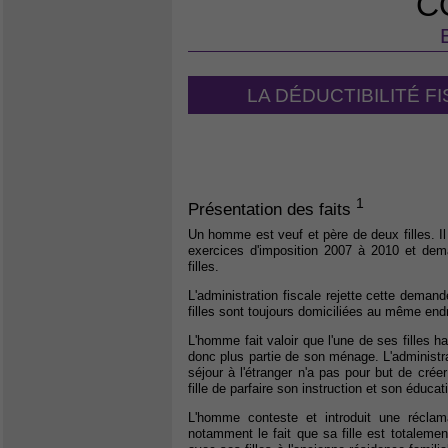
C
LA DÉDUCTIBILITÉ F
1
Présentation des faits
Un homme est veuf et père de deux filles. Il
exercices d'imposition 2007 à 2010 et dema
filles.
L'administration fiscale rejette cette deman
filles sont toujours domiciliées au même endro
L'homme fait valoir que l'une de ses filles ha
donc plus partie de son ménage. L'administr
séjour à l'étranger n'a pas pour but de cré
fille de parfaire son instruction et son éducat
L'homme conteste et introduit une réclama
notamment le fait que sa fille est totalemen