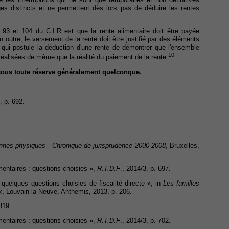
es distincts et ne permettent dès lors pas de déduire les rentes
s 93 et 104 du C.I.R est que la rente alimentaire doit être payée
n outre, le versement de la rente doit être justifié par des éléments
e qui postule la déduction d'une rente de démontrer que l'ensemble
10
réalisées de même que la réalité du paiement de la rente
.
t sous toute réserve généralement quelconque.
, p. 692.
nnes physiques - Chronique de jurisprudence 2000-2008
, Bruxelles,
imentaires : questions choisies »,
R.T.D.F
., 2014/3, p. 697.
quelques questions choisies de fiscalité directe », in
Les familles
x
, Louvain-la-Neuve, Anthemis, 2013, p. 206.
319.
imentaires : questions choisies »,
R.T.D.F
., 2014/3, p. 702.