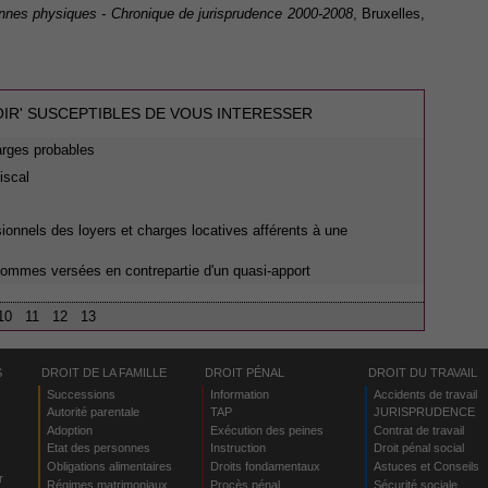
nnes physiques - Chronique de jurisprudence 2000-2008
, Bruxelles,
OIR' SUSCEPTIBLES DE VOUS INTERESSER
arges probables
iscal
essionnels des loyers et charges locatives afférents à une
sommes versées en contrepartie d'un quasi-apport
10
11
12
13
S
DROIT DE LA FAMILLE
DROIT PÉNAL
DROIT DU TRAVAIL
Successions
Information
Accidents de travail
Autorité parentale
TAP
JURISPRUDENCE
Adoption
Exécution des peines
Contrat de travail
Etat des personnes
Instruction
Droit pénal social
Obligations alimentaires
Droits fondamentaux
Astuces et Conseils
r
Régimes matrimoniaux
Procès pénal
Sécurité sociale