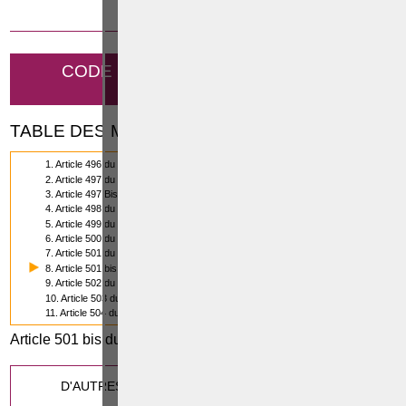
25 OCTOBRE 2019
CODE PÉNAL - ESCROQUERIE ET
TROMPERIE
TABLE DES MATIÈRES
1. Article 496 du Code pénal
2. Article 497 du code pénal
3. Article 497 Bis du Code pénal
4. Article 498 du code pénal
5. Article 499 du Code pénal
6. Article 500 du Code pénal
7. Article 501 du Code pénal
8. Article 501 bis du Code pénal
9. Article 502 du Code pénal
10. Article 503 du Code pénal
11. Article 504 du Code pénal
Article 501 bis du Code pénal
0
(8/11)
Cette page a été vue
fois
D'AUTRES ARTICLES SUSCEPTIBLES DE VOUS
INTERESSER: