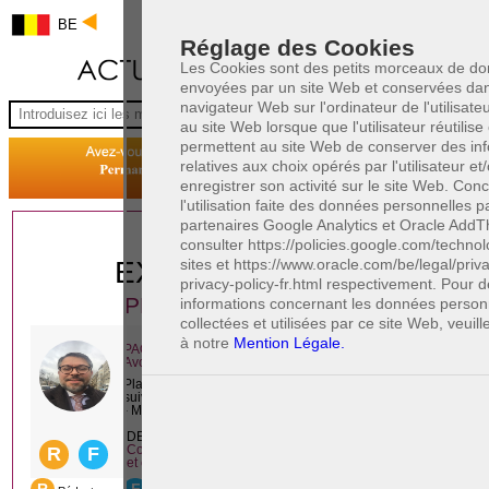
BE
Réglage des Cookies
Les Cookies sont des petits morceaux de d
envoyées par un site Web et conservées dan
navigateur Web sur l'ordinateur de l'utilisat
au site Web lorsque que l'utilisateur réutilise c
permettent au site Web de conserver des in
relatives aux choix opérés par l'utilisateur et
enregistrer son activité sur le site Web. Con
l'utilisation faite des données personnelles p
partenaires Google Analytics et Oracle AddTh
1 AVOCAT(S)
consulter https://policies.google.com/technol
sites et https://www.oracle.com/be/legal/priv
EXPÉRIMENTÉ(S)
privacy-policy-fr.html respectivement. Pour 
PRÈS DE CHEZ VOUS
informations concernant les données person
collectées et utilisées par ce site Web, veuill
à notre
Mention Légale.
PAOLO CRISCENZO
Avocat pénaliste
Plaide dans les arrondissements judicaires
suivants : à BRUXELLES - NAMUR -LIEGE
- MONS - CHARLEROI
DERNIÈRE PUBLICATION
Code pénal - De l'homicide, des blessures
R
F
et coups justifiés