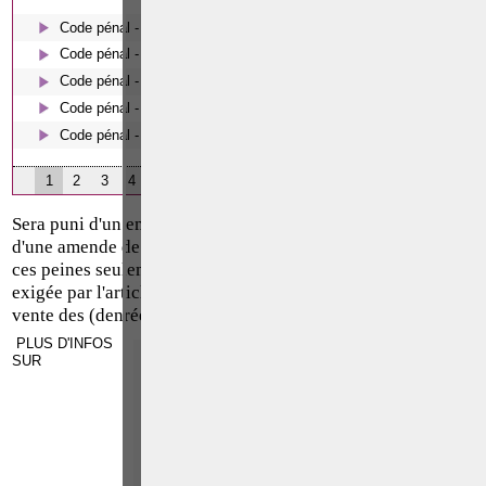
Code pénal - De l'homicide, des blessures et coups justifiés
Code pénal - Escroquerie et tromperie
Code pénal - Coups et blessures volontaires
Code pénal - Le harcèlement moral
Code pénal - Les écoutes téléphoniques en procédure pénale
1
2
3
4
Sera puni d'un emprisonnement de huit jours à trois mois et
d'une amende de vingt-six à trois cents [euros] ou d'une de
ces peines seulement celui qui, sans l'intention frauduleuse,
exigée par l'article 500, aura vendu, débité, ou exposé en
vente des (denrées alimentaires) falsifiées.
PLUS D'INFOS
SUR
Paolo CRISCENZO
Avocat pénaliste
Plaide dans les arrondissements
R
F
judicaires suivants : à
BRUXELLES - NAMUR -
LIEGE - MONS - CHARLEROI