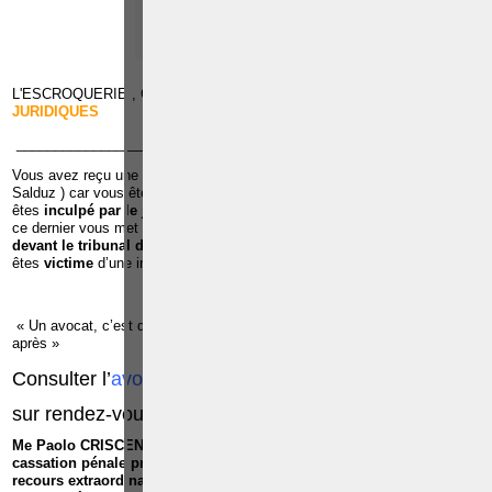
TÉLÉPHONE
EMAIL
RÉFÉRENCES
L'ESCROQUERIE , CLIQUEZ
VIDEO
-
FICHES
-
AGREGE
JURIDIQUES
______________________________________________________________
Vous avez reçu une
convocation de la police pour u
ne
audition
(
Salduz ) car vous êtes suspecté d’avoir commis une infraction ;Vous
êtes
inculpé par le juge d’instruction
dans le cadre d’une infraction et
ce dernier vous met en détention préventive à la prison ;Vous êtes c
ité
devant le tribunal de police ou le tribunal correctionnel ;
Vous
êtes
victime
d’une infraction ;
« Un avocat, c’est quelqu’un qu’il faut voir avant pour éviter les ennuis
après »
Consulter l’
avocat pénaliste
, Me
Paolo CRISCENZO
sur rendez-vous:
0486/42.30.44
Me Paolo CRISCENZO est repris dans
la liste des avocats à la
cassation pénale près de la Cour de cassation
, pour exercer les
recours extraordinaires devant la Cour de cassation dans toutes les