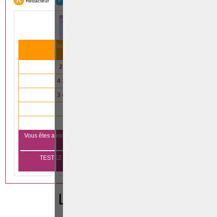
R
F
Rédacteur
Formation
Tous nos articles scientifiques ont été lus
31 993
fois le mois dernier
2 791
articles lus en
droit immobilier
4 147
articles lus en
droit des affaires
3 485
articles lus en
droit de la famille
4 333
articles lus en
droit pénal
840
articles lus en
droit du travail
Vous êtes avocat et vous voulez vous aussi apparaître sur notre
Cliquez ici
plateforme?
TESTEZ GRATUITEMENT PENDANT 1 MOIS SANS
ENGAGEMENT
LEGISLATION
CODE PENAL