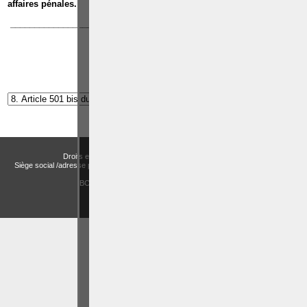
affaires pénales.
_____________________________________________________________
Article suivant:
Article 502 du Code pénal
Droits et Libertés a.s.b.l. (Association sans but lucratif)
Siège social /adresse postale – Avenue de Tervueren, 186 – Bte 11 à 1150 Bruxelles
Email:
actualitesdroitbelge@gmail.com
BCE : 0758 745 183 -
MENTIONS LÉGALES
CHOIX DES COOKIES