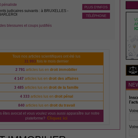
pénaliste
PLUS D'INFOS
ents judicaires suivants : à BRUXELLES -
CHARLEROI
TÉLÉPHONE
des blessures et coups justifiés
Tous nos articles scientifiques ont été lus
31 993
fois le mois dernier
2 791
articles lus en
droit immobilier
4 147
articles lus en
droit des affaires
NE
3 485
articles lus en
droit de la famille
4 333
articles lus en
droit pénal
Insc
l'act
840
articles lus en
droit du travail
Votre
s êtes avocat et vous voulez vous aussi apparaître sur notre
Cliquez ici
plateforme?
Votre