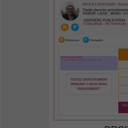
PAOLO CRISCENZO - Avocat 
Plaide dans les arrondissem
NAMUR -LIEGE - MONS - 
DERNIÈRE PUBLICATION
Code pénal - De l'homicide, 
R
F
R
F
Rédacteur
Formation
TESTEZ GRATUITEMENT
PENDANT 1 MOIS SANS
ENGAGEMENT
Vou