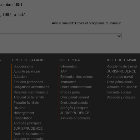
écembre 1851.
, 1987, p. 537.
Article suivant:
Droits et obligations du bailleur
S
DROIT DE LA FAMILLE
DROIT PÉNAL
DROIT DU TRAVAIL
Successions
Information
Accidents de travail
Autorité parentale
TAP
JURISPRUDENCE
Adoption
Exécution des peines
Contrat de travail
Etat des personnes
Instruction
Droit pénal social
Obligations alimentaires
Droits fondamentaux
Astuces et Conseils
r
Régimes matrimoniaux
Procès pénal
Sécurité sociale
Tribunal de la famille
Droit pénal général
Abrégés juridiques
Fiscalité familiale
Droit pénal spécial
Divorce
Abrégés juridiques
Hébergement
JURISPRUDENCE
s
Cohabitation
Astuces et conseils
Abrégés juridiques
JURISPRUDENCE
Droit de la jeunesse
Astuces et conseils