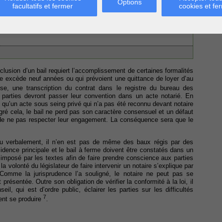
Options
facultatifs et fermer
cookies et fe
idence principale
e cadre du bail commercial
cial
nclusion d’un bail requiert l’accomplissement de certaines formalités
rée excède neuf années ou qui prévoient une quittance de loyer d’au
se, une transcription du contrat dans le registre du bureau des
s parties devront passer leur convention dans un acte notarié. En
ise qu’un acte sous seing privé qui n’a pas été reconnu devant notaire
gré cela, le bail ne perd pas son caractère consensuel et un défaut
 de ne pas respecter leur engagement. La conséquence sera que le
lu verbalement, il n’en est pas de même des baux régis par des
résidence principale et le bail à ferme doivent être constatés dans un
s imposé par les textes afin de faire prendre conscience aux parties
 volonté du législateur de faire intervenir un notaire s’explique par
Comme la jurisprudence l’a souligné, le notaire ne peut pas se
 présentée. Outre son obligation de vérifier la conformité à la loi, il
il, qui est d’ordre public, éclairer les parties sur les difficultés
7
vent se produire
.