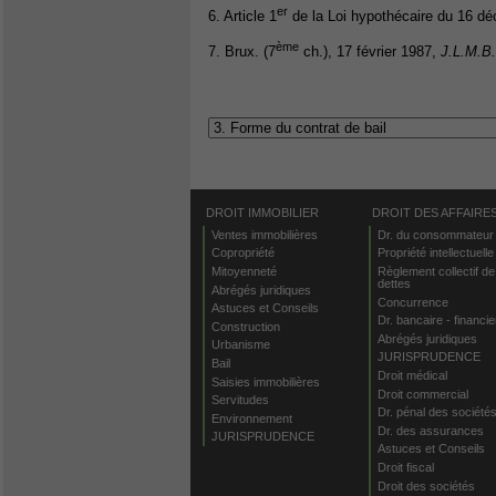
er
6. Article 1
de la Loi hypothécaire du 16 d
ème
7. Brux. (7
ch.), 17 février 1987,
J.L.M.B.
DROIT IMMOBILIER
DROIT DES AFFAIRE
Ventes immobilières
Dr. du consommateur
Copropriété
Propriété intellectuelle
Mitoyenneté
Règlement collectif de
dettes
Abrégés juridiques
Concurrence
Astuces et Conseils
Dr. bancaire - financie
Construction
Abrégés juridiques
Urbanisme
JURISPRUDENCE
Bail
Droit médical
Saisies immobilières
Droit commercial
Servitudes
Dr. pénal des société
Environnement
Dr. des assurances
JURISPRUDENCE
Astuces et Conseils
Droit fiscal
Droit des sociétés