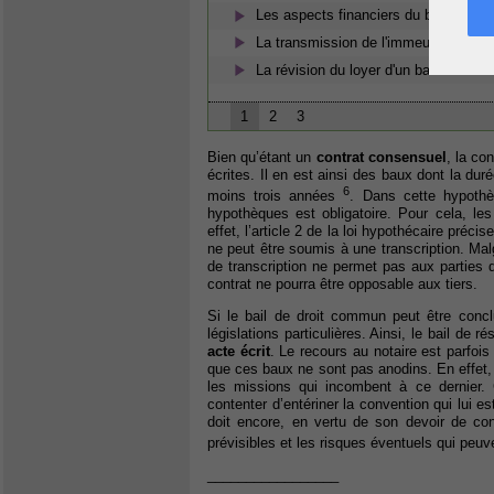
Les aspects financiers du bail de rés
La transmission de l'immeuble dans l
La révision du loyer d'un bail commer
1
2
3
Bien qu’étant un
contrat consensuel
, la co
écrites. Il en est ainsi des baux dont la du
6
moins trois années
. Dans cette hypothè
hypothèques est obligatoire. Pour cela, le
effet, l’article 2 de la loi hypothécaire préc
ne peut être soumis à une transcription. Mal
de transcription ne permet pas aux parties
contrat ne pourra être opposable aux tiers.
Si le bail de droit commun peut être conc
législations particulières. Ainsi, le bail de 
acte écrit
. Le recours au notaire est parfoi
que ces baux ne sont pas anodins. En effet, la
les missions qui incombent à ce dernier. 
contenter d’entériner la convention qui lui est
doit encore, en vertu de son devoir de conse
prévisibles et les risques éventuels qui peu
_________________