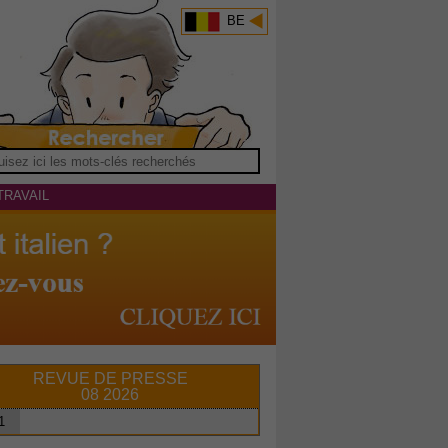
BE
TRAVAIL
REVUE DE PRESSE
08 2026
1