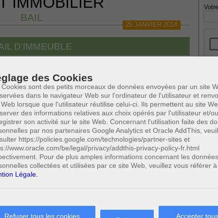
T IMMOBILIER
Votre
BAIL
25 JANVIER 2014
AIL D'IMMEUBLE
glage des Cookies
 Cookies sont des petits morceaux de données envoyées par un site W
* Ne
publi
servées dans le navigateur Web sur l'ordinateur de l'utilisateur et ren
 Web lorsque que l'utilisateur réutilise celui-ci. Ils permettent au site W
server des informations relatives aux choix opérés par l'utilisateur et/o
egistrer son activité sur le site Web. Concernant l'utilisation faite des 
sonnelles par nos partenaires Google Analytics et Oracle AddThis, veuil
Profe
sulter https://policies.google.com/technologies/partner-sites et
A
ps://www.oracle.com/be/legal/privacy/addthis-privacy-policy-fr.html
N
0
Cette page a été vue
fois
pectivement. Pour de plus amples informations concernant les donnée
A
0
dont
le mois dernier.
sonnelles collectées et utilisées par ce site Web, veuillez vous référer à
A
tion Légale.
C
 SUSCEPTIBLES DE VOUS INTERESSER:
H
M
Refuser tous les cookies
Accepter tous