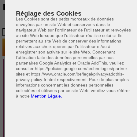
BE
Réglage des Cookies
Les Cookies sont des petits morceaux de données
envoyées par un site Web et conservées dans le
navigateur Web sur l'ordinateur de l'utilisateur et renvoyées
au site Web lorsque que l'utilisateur réutilise celui-ci. Ils
permettent au site Web de conserver des informations
relatives aux choix opérés par l'utilisateur et/ou à
enregistrer son activité sur le site Web. Concernant
l'utilisation faite des données personnelles par nos
partenaires Google Analytics et Oracle AddThis, veuillez
1 AVOCAT(S)
consulter https://policies.google.com/technologies/partner-
sites et https://www.oracle.com/be/legal/privacy/addthis-
EXPÉRIMENTÉ(S)
privacy-policy-fr.html respectivement. Pour de plus amples
EN DROIT IMMOBILIER
informations concernant les données personnelles
collectées et utilisées par ce site Web, veuillez vous référer
à notre
Mention Légale.
PAOLO CRISCENZO
Avocat pénaliste
Plaide dans les arrondissements judicaires
suivants : à BRUXELLES - NAMUR -LIEGE
- MONS - CHARLEROI
DERNIÈRE PUBLICATION
Code pénal - De l'homicide, des blessures
R
F
et coups justifiés
R
F