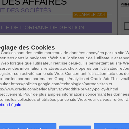
 DES AFFAIRES
Votre
IT DES SOCIÉTÉS
20 JANVIER 2014
ITÉ DE L'ORGANE DE GESTION
glage des Cookies
* Ne
 de gestion
 Cookies sont des petits morceaux de données envoyées par un site W
publi
servées dans le navigateur Web sur l'ordinateur de l'utilisateur et ren
 Web lorsque que l'utilisateur réutilise celui-ci. Ils permettent au site W
ciétés
server des informations relatives aux choix opérés par l'utilisateur et/o
egistrer son activité sur le site Web. Concernant l'utilisation faite des 
Profe
sonnelles par nos partenaires Google Analytics et Oracle AddThis, veuil
tion
A
sulter https://policies.google.com/technologies/partner-sites et
 de gestion
N
0
(7/7)
ps://www.oracle.com/be/legal/privacy/addthis-privacy-policy-fr.html
Cette page a été vue
fois
A
pectivement. Pour de plus amples informations concernant les donnée
0
dont
le mois dernier.
sonnelles collectées et utilisées par ce site Web, veuillez vous référer à
A
tion Légale.
C
 SUSCEPTIBLES DE VOUS INTERESSER:
H
M
ales