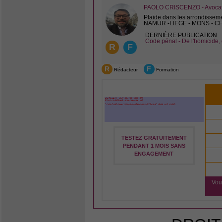
PAOLO CRISCENZO - Avocat 
Plaide dans les arrondissem
NAMUR -LIEGE - MONS - 
DERNIÈRE PUBLICATION
Code pénal - De l'homicide, 
R
F
R
F
Rédacteur
Formation
TESTEZ GRATUITEMENT
PENDANT 1 MOIS SANS
ENGAGEMENT
Vou