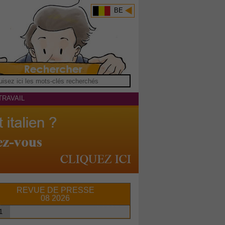
BE
TRAVAIL
REVUE DE PRESSE
08 2026
1