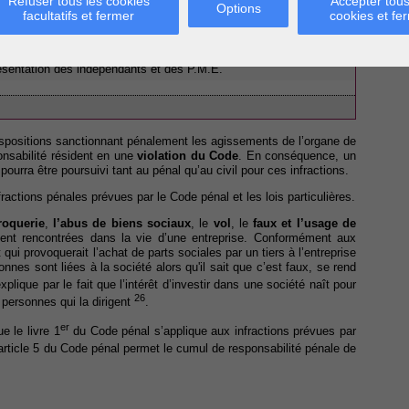
Refuser tous les cookies
Accepter tous
Options
facultatifs et fermer
cookies et fe
es affaires – Faillite - Cour de cassation : Décision du 28 mars
présentation des indépendants et des P.M.E.
ispositions sanctionnant pénalement les agissements de l’organe de
onsabilité résident en une
violation du Code
. En conséquence, un
ourra être poursuivi tant au pénal qu’au civil pour ces infractions.
actions pénales prévues par le Code pénal et les lois particulières.
roquerie
,
l’abus de biens sociaux
, le
vol
, le
faux et l’usage de
nt rencontrées dans la vie d’une entreprise. Conformément aux
ui provoquerait l’achat de parts sociales par un tiers à l’entreprise
onnes sont liées à la société alors qu'il sait que c’est faux, se rend
xplique par le fait que l’intérêt d’investir dans une société naît pour
26
 personnes qui la dirigent
.
er
e le livre 1
du Code pénal s’applique aux infractions prévues par
article 5 du Code pénal permet le cumul de responsabilité pénale de