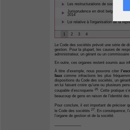
Les restructurations de sociétés
Jurisprudence en droit belge - Droit d
2014
Loi relative à l'organisation de la re
1
2
3
4
Le Code des sociétés prévoit une série de d
gestion. Pour la plupart, les causes de resp
administrateur, un gérant ou un commissaire p
En outre, ces organes restent soumis aux infr
À titre d’exemple, nous pouvons citer
l’esc
faux
comme infractions les plus fréquemme
dispositions du Code des sociétés, un gérant q
en lui faisant croire qu’une ou plusieurs pers
25
coupable d’escroquerie
. Cette pratique s’e
beaucoup de gens en raison de l’identité des
Pour conclure, il est important de préciser qu
27
le Code des sociétés
. En conséquence, l’
l’organe de gestion et de la société.
_____________