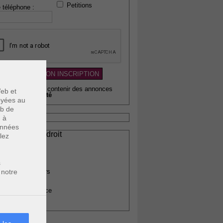
Petitions
 téléphone :
wsletter pouvant contenir des annonces
eb et
citaires de
qualité
voyées au
eb de
u à
données
ssionnels du droit
lez
vocats
otaires
rchitectes
s
 notre
gents immobiliers
omptables
uissiers de justice
édecins