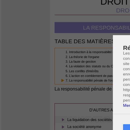
DROIT
DRO
LA RESPONSABIL
TABLE DES MATIÈRES
Ré
1. Introduction à la responsabilité de l'organe
Les
2. La théorie de l'organe
con
3. La faute de gestion
site
4. La violation des statuts ou du Code des so
con
5. Les conflits d'intérêts
enr
6. L'action en comblement de passif
per
7. La responsabilité pénale de l'organe de ges
con
La responsabilité pénale de l'organe
htt
res
per
Men
D'AUTRES ARTICLES
La liquidation des sociétés commerci
La société anonyme