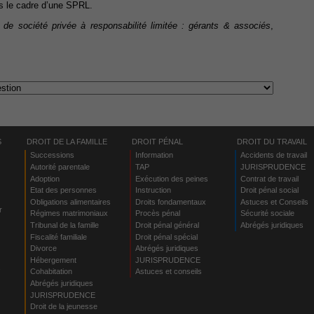
ns le cadre d’une SPRL.
e société privée à responsabilité limitée : gérants & associés
,
S
DROIT DE LA FAMILLE
DROIT PÉNAL
DROIT DU TRAVAIL
Successions
Information
Accidents de travail
Autorité parentale
TAP
JURISPRUDENCE
Adoption
Exécution des peines
Contrat de travail
Etat des personnes
Instruction
Droit pénal social
Obligations alimentaires
Droits fondamentaux
Astuces et Conseils
r
Régimes matrimoniaux
Procès pénal
Sécurité sociale
Tribunal de la famille
Droit pénal général
Abrégés juridiques
Fiscalité familiale
Droit pénal spécial
Divorce
Abrégés juridiques
Hébergement
JURISPRUDENCE
s
Cohabitation
Astuces et conseils
Abrégés juridiques
JURISPRUDENCE
Droit de la jeunesse