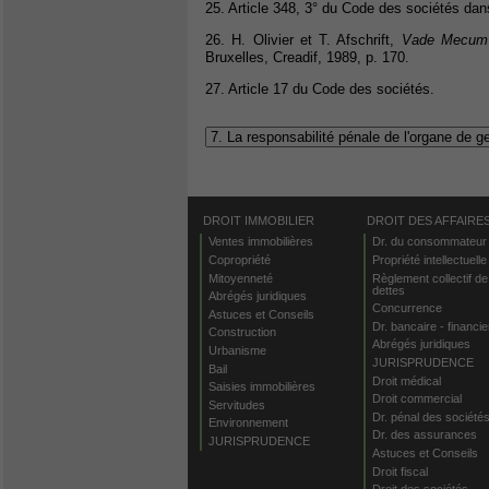
25. Article 348, 3° du Code des sociétés da
26. H. Olivier et T. Afschrift,
Vade Mecum d
Bruxelles, Creadif, 1989, p. 170.
27. Article 17 du Code des sociétés.
DROIT IMMOBILIER
DROIT DES AFFAIRE
Ventes immobilières
Dr. du consommateur
Copropriété
Propriété intellectuelle
Mitoyenneté
Règlement collectif de
dettes
Abrégés juridiques
Concurrence
Astuces et Conseils
Dr. bancaire - financie
Construction
Abrégés juridiques
Urbanisme
JURISPRUDENCE
Bail
Droit médical
Saisies immobilières
Droit commercial
Servitudes
Dr. pénal des société
Environnement
Dr. des assurances
JURISPRUDENCE
Astuces et Conseils
Droit fiscal