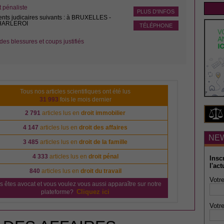
pénaliste
PLUS D'INFOS
ents judicaires suivants : à BRUXELLES -
CHARLEROI
TÉLÉPHONE
des blessures et coups justifiés
Tous nos articles scientifiques ont été lus
31 993
fois le mois dernier
2 791
articles lus en
droit immobilier
4 147
articles lus en
droit des affaires
NE
3 485
articles lus en
droit de la famille
4 333
articles lus en
droit pénal
Insc
l'act
840
articles lus en
droit du travail
Votre
s êtes avocat et vous voulez vous aussi apparaître sur notre
Cliquez ici
plateforme?
Votre