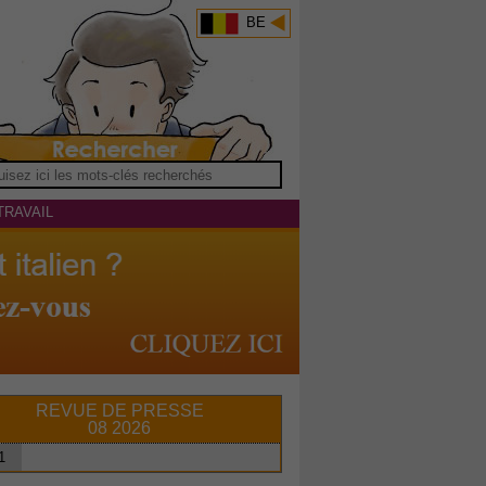
BE
TRAVAIL
REVUE DE PRESSE
08 2026
1