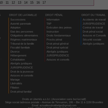
10
11
12
13
14
15
16
17
S
DROIT DE LA FAMILLE
DROIT PÉNAL
DROIT DU TRAVAIL
Successions
Information
Accidents de travail
Autorité parentale
TAP
JURISPRUDENCE
Adoption
Exécution des peines
Contrat de travail
Etat des personnes
Instruction
Droit pénal social
Obligations alimentaires
Droits fondamentaux
Astuces et Conseils
r
Régimes matrimoniaux
Procès pénal
Sécurité sociale
Tribunal de la famille
Droit pénal général
Abrégés juridiques
Fiscalité familiale
Droit pénal spécial
Divorce
Abrégés juridiques
Hébergement
JURISPRUDENCE
s
Cohabitation
Astuces et conseils
Abrégés juridiques
JURISPRUDENCE
Droit de la jeunesse
Astuces et conseils
Mariage
Libéralités
Filiation
Droit pénal familial
Droits et Libertés a.s.b.l. (Association sans but lucratif)
Siège social /adresse postale – Avenue de Tervueren, 186 – Bte 11 à 1150 Bruxelles
Email:
actualitesdroitbelge@gmail.com