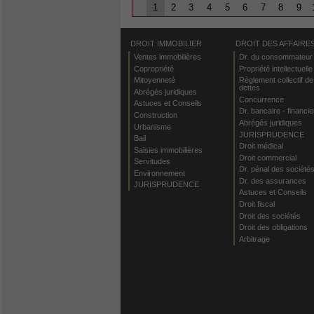
1
2
3
4
5
6
7
8
9
DROIT IMMOBILIER
DROIT DES AFFAIRE
Ventes immobilières
Dr. du consommateur
Copropriété
Propriété intellectuelle
Mitoyenneté
Règlement collectif de
dettes
Abrégés juridiques
Concurrence
Astuces et Conseils
Dr. bancaire - financie
Construction
Abrégés juridiques
Urbanisme
JURISPRUDENCE
Bail
Droit médical
Saisies immobilières
Droit commercial
Servitudes
Dr. pénal des société
Environnement
Dr. des assurances
JURISPRUDENCE
Astuces et Conseils
Droit fiscal
Droit des sociétés
Droit des obligations
Arbitrage