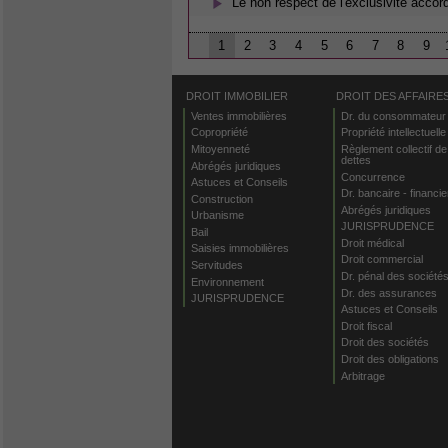
Le non respect de l'exclusivité accor
1
2
3
4
5
6
7
8
9
DROIT IMMOBILIER
DROIT DES AFFAIRE
Ventes immobilières
Dr. du consommateur
Copropriété
Propriété intellectuelle
Mitoyenneté
Règlement collectif de
dettes
Abrégés juridiques
Concurrence
Astuces et Conseils
Dr. bancaire - financie
Construction
Abrégés juridiques
Urbanisme
JURISPRUDENCE
Bail
Droit médical
Saisies immobilières
Droit commercial
Servitudes
Dr. pénal des société
Environnement
Dr. des assurances
JURISPRUDENCE
Astuces et Conseils
Droit fiscal
Droit des sociétés
Droit des obligations
Arbitrage