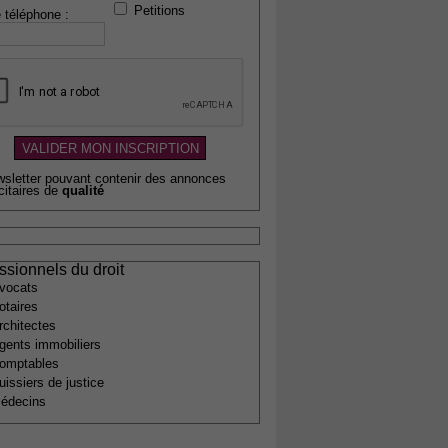
Petitions
 téléphone :
wsletter pouvant contenir des annonces
citaires de
qualité
ssionnels du droit
vocats
otaires
rchitectes
gents immobiliers
omptables
uissiers de justice
édecins