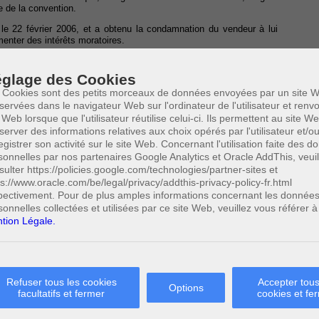
e de la convention.
n le 22 février 2006, et a obtenu la condamnation du vendeur à lui
enter des intérêts moratoires.
ision.
glage des Cookies
 Cookies sont des petits morceaux de données envoyées par un site W
servées dans le navigateur Web sur l'ordinateur de l'utilisateur et ren
 Web lorsque que l'utilisateur réutilise celui-ci. Ils permettent au site W
itigieuse a été signée au domicile du vendeur.
server des informations relatives aux choix opérés par l'utilisateur et/o
egistrer son activité sur le site Web. Concernant l'utilisation faite des 
 l’agent immobilier d’observer l’article 88 de la loi du 14 juillet 1991
ion du consommateur, en ce qu’il prévoit notamment que le contrat
sonnelles par nos partenaires Google Analytics et Oracle AddThis, veuil
vante :
sulter https://policies.google.com/technologies/partner-sites et
ps://www.oracle.com/be/legal/privacy/addthis-privacy-policy-fr.html
 du lendemain du jour de la signature du présent contrat, le
pectivement. Pour de plus amples informations concernant les donnée
 frais à son achat à condition
d’en prévenir le vendeur par lettre
sonnelles collectées et utilisées par ce site Web, veuillez vous référer à
quelle le consommateur renoncerait à ce droit est nulle. En ce qui
tion Légale.
otification soit expédiée avant l’expiration de celui-ci ».
peine de nullité du contrat et doit être
rédigée en caractère gras
e la première page.
gale n’a pas été respectée en l’espèce, puisque la clause de
Refuser tous les cookies
Accepter tous
st incomplète, rédigée entre parenthèses et n’a pas été insérée dans
Options
facultatifs et fermer
cookies et fe
as que le reste du texte, de manière à attirer l’attention du