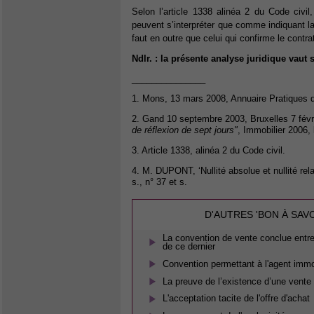
Selon l’article 1338 alinéa 2 du Code civil
peuvent s’interpréter que comme indiquant la v
faut en outre que celui qui confirme le cont
Ndlr. : la présente analyse juridique vau
_______________
1. Mons, 13 mars 2008, Annuaire Pratiques
2. Gand 10 septembre 2003, Bruxelles 7 févri
de réflexion de sept jours"
, Immobilier 2006, l
3. Article 1338, alinéa 2 du Code civil.
4. M. DUPONT, ‘Nullité absolue et nullité rela
s., n° 37 et s.
D'AUTRES 'BON À SAV
La convention de vente conclue entre 
de ce dernier
Convention permettant à l'agent immobi
La preuve de l’existence d’une vente
L'acceptation tacite de l'offre d'achat