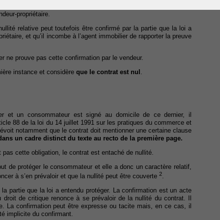
était entaché de nullité relative, nullité qui n’a pour but que de
ndeur-propriétaire.
lité relative peut toutefois être confirmé par la partie que la loi a
priétaire, et qu’il incombe à l’agent immobilier de rapporter la preuve
er ne prouve pas cette confirmation par le vendeur.
mière instance et considère
que le contrat est nul
.
ier et un consommateur est signé au domicile de ce dernier, il
rticle 88 de la loi du 14 juillet 1991 sur les pratiques du commerce et
révoit notamment que le contrat doit mentionner une certaine clause
dans un cadre distinct du texte au recto de la première page.
 pas cette obligation, le contrat est entaché de nullité.
ut de protéger le consommateur et elle a donc un caractère relatif,
2
cer à s’en prévaloir et que la nullité peut être couverte
.
 la partie que la loi a entendu protéger. La confirmation est un acte
u droit de critique renonce à se prévaloir de la nullité du contrat. Il
ne. La confirmation peut être expresse ou tacite mais, en ce cas, il
té implicite du confirmant.