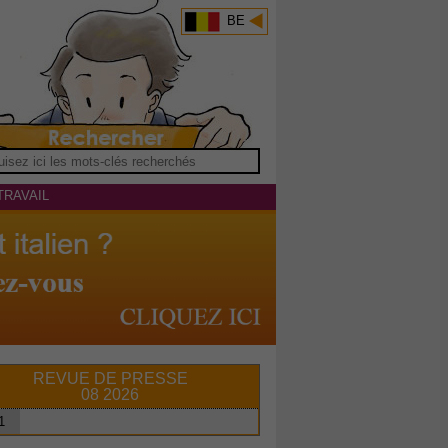
BE
TRAVAIL
REVUE DE PRESSE
08 2026
1