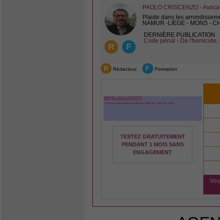
PAOLO CRISCENZO - Avocat 
Plaide dans les arrondissem
NAMUR -LIEGE - MONS - 
DERNIÈRE PUBLICATION
Code pénal - De l'homicide, 
R
F
R
F
Rédacteur
Formation
TESTEZ GRATUITEMENT
PENDANT 1 MOIS SANS
ENGAGEMENT
Vou