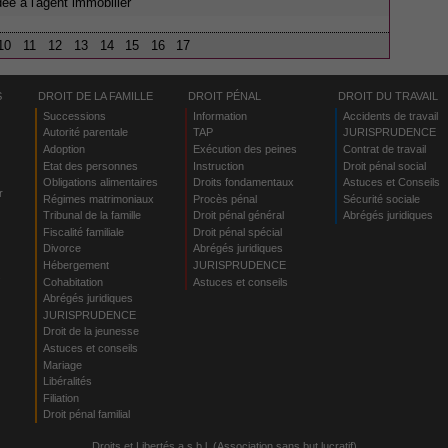
dée à l'agent immobilier
10
11
12
13
14
15
16
17
S
DROIT DE LA FAMILLE
DROIT PÉNAL
DROIT DU TRAVAIL
Successions
Information
Accidents de travail
Autorité parentale
TAP
JURISPRUDENCE
Adoption
Exécution des peines
Contrat de travail
Etat des personnes
Instruction
Droit pénal social
Obligations alimentaires
Droits fondamentaux
Astuces et Conseils
r
Régimes matrimoniaux
Procès pénal
Sécurité sociale
Tribunal de la famille
Droit pénal général
Abrégés juridiques
Fiscalité familiale
Droit pénal spécial
Divorce
Abrégés juridiques
Hébergement
JURISPRUDENCE
s
Cohabitation
Astuces et conseils
Abrégés juridiques
JURISPRUDENCE
Droit de la jeunesse
Astuces et conseils
Mariage
Libéralités
Filiation
Droit pénal familial
Droits et Libertés a.s.b.l. (Association sans but lucratif)