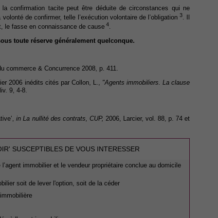
, la confirmation tacite peut être déduite de circonstances qui ne
3
olonté de confirmer, telle l’exécution volontaire de l’obligation
. Il
4
rat, le fasse en connaissance de cause
.
t sous toute réserve généralement quelconque.
 du commerce & Concurrence 2008, p. 411.
er 2006 inédits cités par Collon, L.,
"Agents immobiliers. La clause
iv. 9, 4-8.
tive’,
in La nullité des contrats, CUP,
2006, Larcier, vol. 88, p. 74 et
OIR' SUSCEPTIBLES DE VOUS INTERESSER
l’agent immobilier et le vendeur propriétaire conclue au domicile
lier soit de lever l'option, soit de la céder
 immobilière