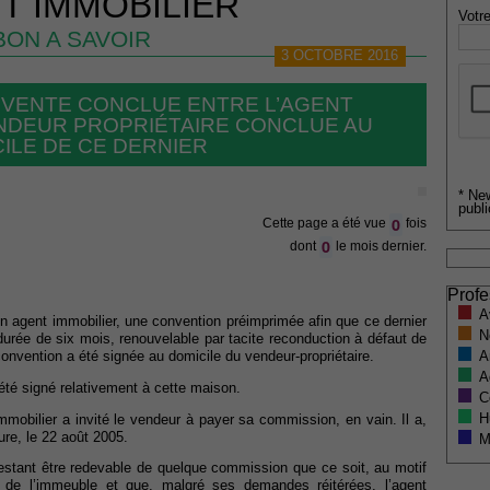
T IMMOBILIER
Votre
BON A SAVOIR
3 OCTOBRE 2016
 VENTE CONCLUE ENTRE L’AGENT
ENDEUR PROPRIÉTAIRE CONCLUE AU
ILE DE CE DERNIER
* Ne
publi
0
Cette page a été vue
fois
0
dont
le mois dernier.
Profe
A
n agent immobilier, une convention préimprimée afin que ce dernier
N
urée de six mois, renouvelable par tacite reconduction à défaut de
A
onvention a été signée au domicile du vendeur-propriétaire.
A
été signé relativement à cette maison.
C
H
immobilier a invité le vendeur à payer sa commission, en vain. Il a,
re, le 22 août 2005.
M
estant être redevable de quelque commission que ce soit, au motif
ur de l’immeuble et que, malgré ses demandes réitérées, l’agent