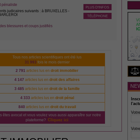
pénaliste
PLUS D'INFOS
ents judicaires suivants : à BRUXELLES -
CHARLEROI
TÉLÉPHONE
des blessures et coups justifiés
Tous nos articles scientifiques ont été lus
31 993
fois le mois dernier
2 791
articles lus en
droit immobilier
4 147
articles lus en
droit des affaires
NE
3 485
articles lus en
droit de la famille
4 333
articles lus en
droit pénal
Insc
l'act
840
articles lus en
droit du travail
Votre
s êtes avocat et vous voulez vous aussi apparaître sur notre
Cliquez ici
plateforme?
Votre