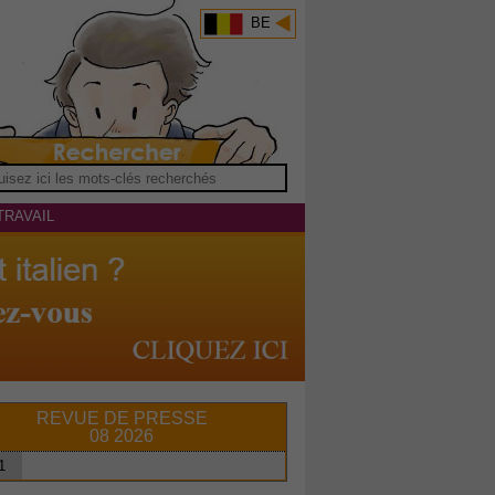
BE
TRAVAIL
REVUE DE PRESSE
08 2026
1