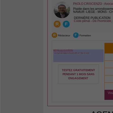
PAOLO CRISCENZO - Avocat 
Plaide dans les arrondissem
NAMUR -LIEGE - MONS - 
DERNIÈRE PUBLICATION
Code pénal - De l'homicide, 
R
F
R
F
Rédacteur
Formation
TESTEZ GRATUITEMENT
PENDANT 1 MOIS SANS
ENGAGEMENT
Vou