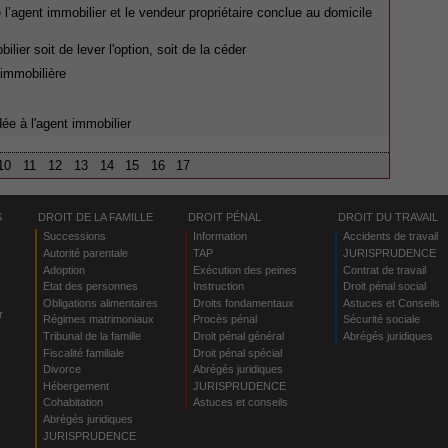
l’agent immobilier et le vendeur propriétaire conclue au domicile
lier soit de lever l'option, soit de la céder
 immobilière
dée à l'agent immobilier
10
11
12
13
14
15
16
17
S
DROIT DE LA FAMILLE
DROIT PÉNAL
DROIT DU TRAVAIL
Successions
Information
Accidents de travail
Autorité parentale
TAP
JURISPRUDENCE
Adoption
Exécution des peines
Contrat de travail
Etat des personnes
Instruction
Droit pénal social
Obligations alimentaires
Droits fondamentaux
Astuces et Conseils
r
Régimes matrimoniaux
Procès pénal
Sécurité sociale
Tribunal de la famille
Droit pénal général
Abrégés juridiques
Fiscalité familiale
Droit pénal spécial
Divorce
Abrégés juridiques
Hébergement
JURISPRUDENCE
s
Cohabitation
Astuces et conseils
Abrégés juridiques
JURISPRUDENCE