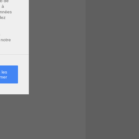
eb de
u à
données
lez
s
 notre
 les
rmer