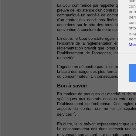
site
La Cour commence par rappeller qu'il apparti
con
preuve de l'existence d'un contrat de courtag
enr
communiqué un modèle de compromis de vente
per
d'un contrat aux conditions fixées unilatéra
con
accordées sur le prix des prestations que l'
htt
convention à conclure de sorte que sans accord
res
En outre, le Cour constate également que la 
per
l'encontre de la réglementation en matière
Men
réglementation prévoit que lorsqu'un contra
l'établissement de l'entreprise, ce contrat
respectée.
L'agence ne démontre pas l'existence du contra
la base des exigences plus formalistes de la
du consommateur. En conséquence, la Cour c
Bon à savoir
En matière de pratiques du marché et de pro
spécifiques aux contrats conclus entre une
l'établissement de l'entreprise. Ces règles
aspects du contrat comme les principales 
2
services
.
En outre, la loi prévoit expressément que le 
Le consommateur doit donc recevoir une cop
moyennant son accord, sur un autre support