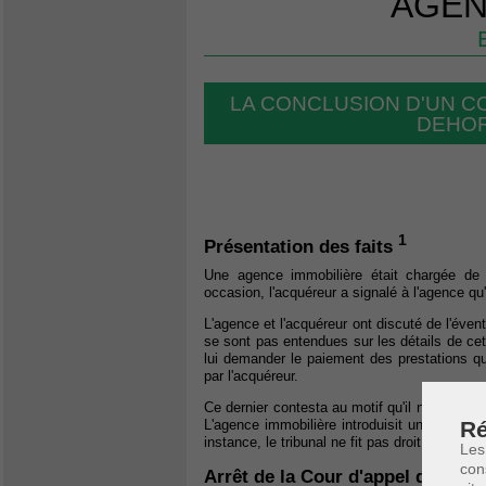
AGEN
LA CONCLUSION D'UN C
DEHOR
1
Présentation des faits
Une agence immobilière était chargée de 
occasion, l'acquéreur a signalé à l'agence qu
L'agence et l'acquéreur ont discuté de l'éven
se sont pas entendues sur les détails de cett
lui demander le paiement des prestations q
par l'acquéreur.
Ce dernier contesta au motif qu'il n'avait p
L'agence immobilière introduisit une action 
Ré
instance, le tribunal ne fit pas droit à cette
Les
con
Arrêt de la Cour d'appel de Lièg