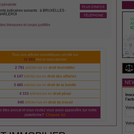
pénaliste
PLUS D'INFOS
ents judicaires suivants : à BRUXELLES -
CHARLEROI
TÉLÉPHONE
des blessures et coups justifiés
Tous nos articles scientifiques ont été lus
31 993
fois le mois dernier
2 791
articles lus en
droit immobilier
4 147
articles lus en
droit des affaires
NE
3 485
articles lus en
droit de la famille
4 333
articles lus en
droit pénal
Insc
l'act
840
articles lus en
droit du travail
Votre
s êtes avocat et vous voulez vous aussi apparaître sur notre
Cliquez ici
plateforme?
Votre