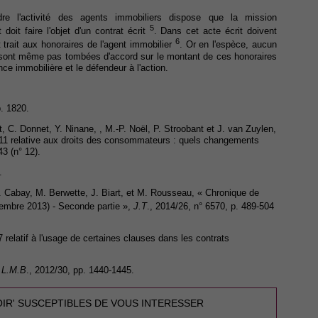
dre l'activité des agents immobiliers dispose que la mission
5
 doit faire l'objet d'un contrat écrit
. Dans cet acte écrit doivent
6
 trait aux honoraires de l'agent immobilier
. Or en l'espèce, aucun
ne sont même pas tombées d'accord sur le montant de ces honoraires
nce immobilière et le défendeur à l'action.
p. 1820.
, C. Donnet, Y. Ninane, , M.-P. Noël, P. Stroobant et J. van Zuylen,
011 relative aux droits des consommateurs : quels changements
43 (n° 12).
.
J. Cabay, M. Berwette, J. Biart, et M. Rousseau, « Chronique de
écembre 2013) - Seconde partie »,
J.T
., 2014/26, n° 6570, p. 489-504
07 relatif à l'usage de certaines clauses dans les contrats
.L.M.B
., 2012/30, pp. 1440-1445.
OIR' SUSCEPTIBLES DE VOUS INTERESSER