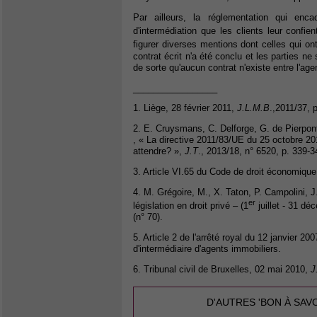
Par ailleurs, la réglementation qui enca
d'intermédiation que les clients leur confient
figurer diverses mentions dont celles qui ont
contrat écrit n'a été conclu et les parties 
de sorte qu'aucun contrat n'existe entre l'age
_________________
1. Liège, 28 février 2011,
J.L.M.B
.,2011/37, 
2. E. Cruysmans, C. Delforge, G. de Pierpont
, « La directive 2011/83/UE du 25 octobre 2
attendre? »,
J.T
., 2013/18, n° 6520, p. 339-3
3. Article VI.65 du Code de droit économique
4. M. Grégoire, M., X. Taton, P. Campolini, 
er
législation en droit privé – (1
juillet - 31 d
(n° 70).
5. Article 2 de l'arrêté royal du 12 janvier 20
d'intermédiaire d'agents immobiliers.
6. Tribunal civil de Bruxelles, 02 mai 2010,
J
D'AUTRES 'BON À SAV