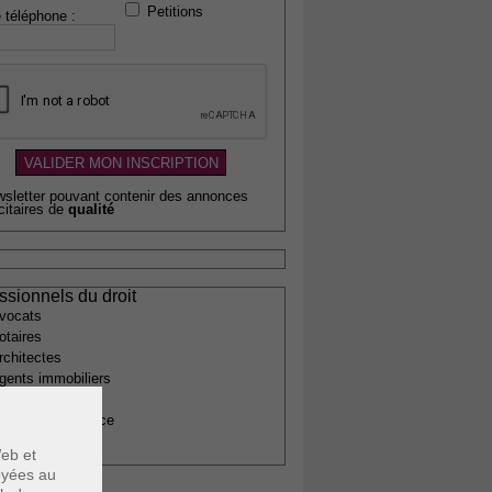
Petitions
 téléphone :
wsletter pouvant contenir des annonces
citaires de
qualité
ssionnels du droit
vocats
otaires
rchitectes
gents immobiliers
omptables
uissiers de justice
édecins
eb et
voyées au