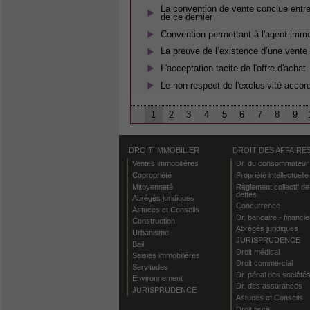
La convention de vente conclue entre 
de ce dernier
Convention permettant à l'agent immobi
La preuve de l’existence d’une vente
L'acceptation tacite de l'offre d'achat
Le non respect de l'exclusivité accor
1
2
3
4
5
6
7
8
9
DROIT IMMOBILIER
DROIT DES AFFAIRE
Ventes immobilières
Dr. du consommateur
Copropriété
Propriété intellectuelle
Mitoyenneté
Règlement collectif de
dettes
Abrégés juridiques
Concurrence
Astuces et Conseils
Dr. bancaire - financie
Construction
Abrégés juridiques
Urbanisme
JURISPRUDENCE
Bail
Droit médical
Saisies immobilières
Droit commercial
Servitudes
Dr. pénal des société
Environnement
Dr. des assurances
JURISPRUDENCE
Astuces et Conseils
Droit fiscal