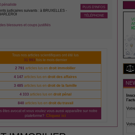
pénaliste
PLUS D'INFOS
ents judicaires suivants : à BRUXELLES -
CHARLEROI
TÉLÉPHONE
des blessures et coups justifiés
Tous nos articles scientifiques ont été lus
31 993
fois le mois dernier
2 791
articles lus en
droit immobilier
4 147
articles lus en
droit des affaires
NE
3 485
articles lus en
droit de la famille
4 333
articles lus en
droit pénal
Insc
l'act
840
articles lus en
droit du travail
Votre
s êtes avocat et vous voulez vous aussi apparaître sur notre
Cliquez ici
plateforme?
Votre