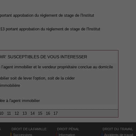
3 portant approbation du règlement de stage de l'Institut
 2013 portant approbation du règlement de stage de l'Institut
OIR' SUSCEPTIBLES DE VOUS INTERESSER
l’agent immobilier et le vendeur propriétaire conclue au domicile
lier soit de lever l'option, soit de la céder
 immobilière
dée à l'agent immobilier
10
11
12
13
14
15
16
17
S
DROIT DE LA FAMILLE
DROIT PÉNAL
DROIT DU TRAVAIL
Successions
Information
Accidents de travail