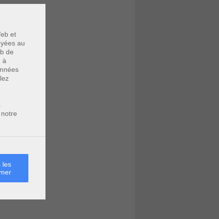
eb et
voyées au
eb de
u à
données
lez
s
 notre
 les
rmer