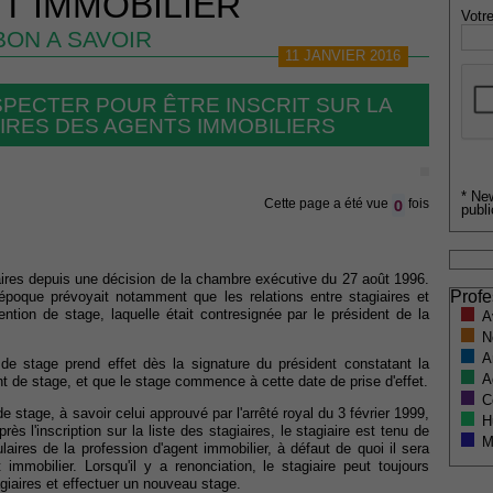
T IMMOBILIER
Votre
BON A SAVOIR
11 JANVIER 2016
SPECTER POUR ÊTRE INSCRIT SUR LA
AIRES DES AGENTS IMMOBILIERS
* Ne
0
Cette page a été vue
fois
publi
giaires depuis une décision de la chambre exécutive du 27 août 1996.
Profe
poque prévoyait notamment que les relations entre stagiaires et
ntion de stage, laquelle était contresignée par le président de la
A
N
A
 de stage prend effet dès la signature du président constatant la
A
t de stage, et que le stage commence à cette date de prise d'effet.
C
 stage, à savoir celui approuvé par l'arrêté royal du 3 février 1999,
H
rès l'inscription sur la liste des stagiaires, le stagiaire est tenu de
M
laires de la profession d'agent immobilier, à défaut de quoi il sera
immobilier. Lorsqu'il y a renonciation, le stagiaire peut toujours
agiaires et effectuer un nouveau stage.