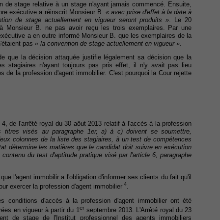
tion de stage relative à un stage n'ayant jamais commencé. Ensuite,
bre exécutive a réinscrit Monsieur B.
« avec prise d'effet à la date à
ntion de stage actuellement en vigueur seront produits »
. Le 20
 Monsieur B. ne pas avoir reçu les trois exemplaires. Par une
xécutive a en outre informé Monsieur B. que les exemplaires de la
'étaient pas
« la convention de stage actuellement en vigueur »
.
e que la décision attaquée justifie légalement sa décision que la
s stagiaires n'ayant toujours pas pris effet, il n'y avait pas lieu
es de la profession d'agent immobilier. C'est pourquoi la Cour rejette
, de l'arrêté royal du 30 aôut 2013 relatif à l'accès à la profession
 titres visés au paragraphe 1er, a) à c) doivent se soumettre,
 deux colonnes de la liste des stagiaires, à un test de compétences
ultat détermine les matières que le candidat doit suivre en exécution
e contenu du test d'aptitude pratique visé par l'article 6, paragraphe
ue l'agent immobilir a l'obligation d'informer ses clients du fait qu'il
4
pour exercer la profession d'agent immobilier
.
les conditions d'accès à la profession d'agent immobilier ont été
er
ées en vigueur à partir du 1
septembre 2013. L'Arrêté royal du 23
ent de stage de l'Institut professionnel des agents immobiliers