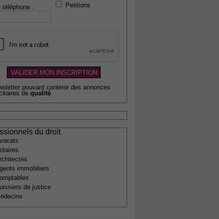
Petitions
 téléphone :
wsletter pouvant contenir des annonces
citaires de
qualité
ssionnels du droit
vocats
otaires
rchitectes
gents immobiliers
omptables
uissiers de justice
édecins