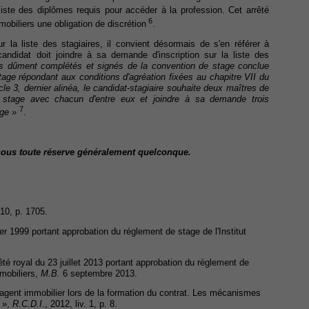
te des diplômes requis pour accéder à la profession. Cet arrêté
6
biliers une obligation de discrétion
.
r la liste des stagiaires,
il convient désormais de s'en référer à
candidat doit joindre à sa demande d'inscription sur la liste des
es dûment complétés et signés de la convention de stage conclue
stage répondant aux conditions d'agréation fixées au chapitre VII du
icle 3, dernier alinéa, le candidat-stagiaire souhaite deux maîtres de
e stage avec chacun d'entre eux et joindre à sa demande trois
7
ge »
.
t sous toute réserve généralement quelconque.
9-10, p. 1705.
rier 1999 portant approbation du réglement de stage de l'Institut
Arrêté royal du 23 juillet 2013 portant approbation du règlement de
mmobiliers,
M.B.
6 septembre 2013.
 l'agent immobilier lors de la formation du contrat. Les mécanismes
s »,
R.C.D.I
., 2012, liv. 1, p. 8.