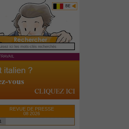
BE
TRAVAIL
REVUE DE PRESSE
08 2026
1