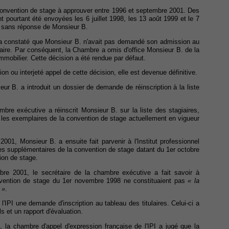
convention de stage à approuver entre 1996 et septembre 2001. Des
ent pourtant été envoyées les 6 juillet 1998, les 13 août 1999 et le 7
es sans réponse de Monsieur B.
a constaté que Monsieur B. n'avait pas demandé son admission au
ntaire. Par conséquent, la Chambre a omis d'office Monsieur B. de la
immobilier. Cette décision a été rendue par défaut.
on ou interjeté appel de cette décision, elle est devenue définitive.
ur B. a introduit un dossier de demande de réinscription à la liste
bre exécutive a réinscrit Monsieur B. sur la liste des stagiaires,
 les exemplaires de la convention de stage actuellement en vigueur
01, Monsieur B. a ensuite fait parvenir à l'Institut professionnel
es supplémentaires de la convention de stage datant du 1er octobre
ion de stage.
e 2001, le secrétaire de la chambre exécutive a fait savoir à
vention de stage du 1er novembre 1998 ne constituaient pas
« la
 »
.
'IPI une demande d'inscription au tableau des titulaires. Celui-ci a
s et un rapport d'évaluation.
 la chambre d'appel d'expression française de l'IPI a jugé que la