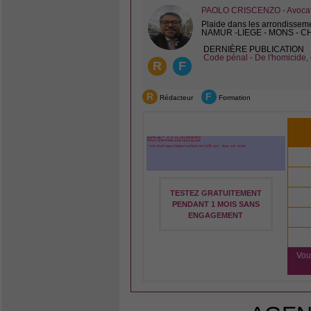
PAOLO CRISCENZO - Avocat 
Plaide dans les arrondissem
NAMUR -LIEGE - MONS - 
DERNIÈRE PUBLICATION
Code pénal - De l'homicide, 
R
F
R
F
Rédacteur
Formation
TESTEZ GRATUITEMENT
PENDANT 1 MOIS SANS
ENGAGEMENT
Vou