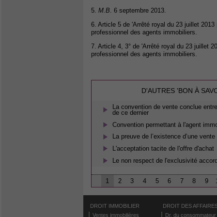
5.
M.B
. 6 septembre 2013.
6. Article 5 de 'Arrêté royal du 23 juillet 201
professionnel des agents immobiliers.
7. Article 4, 3° de 'Arrêté royal du 23 juillet
professionnel des agents immobiliers.
D'AUTRES 'BON À SAV
La convention de vente conclue entre 
de ce dernier
Convention permettant à l'agent immobi
La preuve de l’existence d’une vente
L'acceptation tacite de l'offre d'achat
Le non respect de l'exclusivité accor
1
2
3
4
5
6
7
8
9
DROIT IMMOBILIER
DROIT DES AFFAIRE
Ventes immobilières
Dr. du consommateur