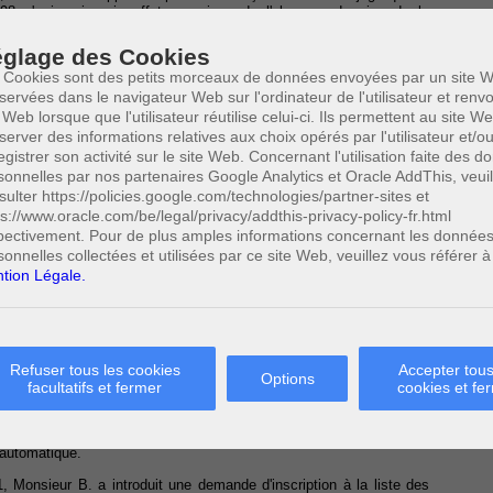
8 n'a jamais pris effet en raison de l'absence de visa de la
, le stage réalisé par Monsieur B. en 1998 et 1999 est sans effet
'a pas passé une nouvelle convention de stage. En conclusion, la
glage des Cookies
n'avait accompli aucun stage dès lors que les trois exemplaires
 Cookies sont des petits morceaux de données envoyées par un site W
utre maître de stage n'ont pas été produits.
servées dans le navigateur Web sur l'ordinateur de l'utilisateur et ren
ion contre cette décision du 24 octobre 2002.
 Web lorsque que l'utilisateur réutilise celui-ci. Ils permettent au site W
server des informations relatives aux choix opérés par l'utilisateur et/o
n. Son premier moyen est tiré de la violation des articles 3, 4 et
egistrer son activité sur le site Web. Concernant l'utilisation faite des 
sonnelles par nos partenaires Google Analytics et Oracle AddThis, veuil
sulter https://policies.google.com/technologies/partner-sites et
ps://www.oracle.com/be/legal/privacy/addthis-privacy-policy-fr.html
n
pectivement. Pour de plus amples informations concernant les donnée
sonnelles collectées et utilisées par ce site Web, veuillez vous référer à
article 3, paragraphes 2 et 3, du règlement de stage de l'IPI, une
tion Légale.
ents immobiliers stagiaires doit être accompagnée d'un dossier
e convention de stage, dûmant signés par les parties et répondant
3
3 février 1999
.
 paragraphe 4, du règlement précité prévoit que, dans les trente jours
titut en accuse réception en précisant si le dossier est complet. Le
Refuser tous les cookies
Accepter tous
Options
ours pour fournir les pièces manquantes.
facultatifs et fermer
cookies et fe
cle 3, paragraphe 4, du règlement ne prévoit qu'à défaut de précision
laquelle le stagiaire aurait dû fournir les pièces manquantes, sa
t automatique.
, Monsieur B. a introduit une demande d'inscription à la liste des