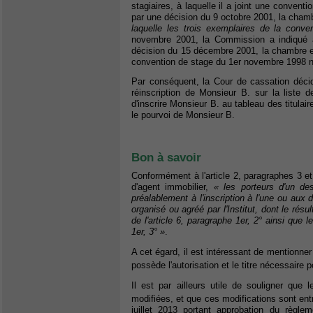
stagiaires, à laquelle il a joint une conven
par une décision du 9 octobre 2001, la cham
laquelle les trois exemplaires de la conve
novembre 2001, la Commission a indiqué à
décision du 15 décembre 2001, la chambre e
convention de stage du 1er novembre 1998 n
Par conséquent, la Cour de cassation décid
réinscription de Monsieur B. sur la liste de
d'inscrire Monsieur B. au tableau des titulair
le pourvoi de Monsieur B.
Bon à savoir
Conformément à l'article 2, paragraphes 3 et 4
d'agent immobilier,
« les porteurs d'un des
préalablement à l'inscription à l'une ou aux
organisé ou agréé par l'Institut, dont le rés
de l'article 6, paragraphe 1er, 2° ainsi que l
1er, 3° »
.
A cet égard, il est intéressant de mentionner q
possède l'autorisation et le titre nécessaire 
Il est par ailleurs utile de souligner que 
modifiées, et que ces modifications sont entr
juillet 2013 portant approbation du règlem