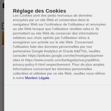
BE
Réglage des Cookies
Les Cookies sont des petits morceaux de données
envoyées par un site Web et conservées dans le
navigateur Web sur l'ordinateur de l'utilisateur et renvoyées
au site Web lorsque que l'utilisateur réutilise celui-ci. Ils
permettent au site Web de conserver des informations
relatives aux choix opérés par l'utilisateur et/ou à
enregistrer son activité sur le site Web. Concernant
l'utilisation faite des données personnelles par nos
partenaires Google Analytics et Oracle AddThis, veuillez
1 AVOCAT(S)
consulter https://policies.google.com/technologies/partner-
sites et https://www.oracle.com/be/legal/privacy/addthis-
EXPÉRIMENTÉ(S)
privacy-policy-fr.html respectivement. Pour de plus amples
PRÈS DE CHEZ VOUS
informations concernant les données personnelles
collectées et utilisées par ce site Web, veuillez vous référer
à notre
Mention Légale.
PAOLO CRISCENZO
Avocat pénaliste
Plaide dans les arrondissements judicaires
suivants : à BRUXELLES - NAMUR -LIEGE
- MONS - CHARLEROI
DERNIÈRE PUBLICATION
Code pénal - De l'homicide, des blessures
R
F
et coups justifiés