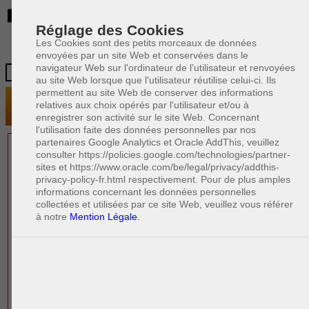
BE
Réglage des Cookies
Les Cookies sont des petits morceaux de données
envoyées par un site Web et conservées dans le
navigateur Web sur l'ordinateur de l'utilisateur et renvoyées
au site Web lorsque que l'utilisateur réutilise celui-ci. Ils
permettent au site Web de conserver des informations
relatives aux choix opérés par l'utilisateur et/ou à
enregistrer son activité sur le site Web. Concernant
l'utilisation faite des données personnelles par nos
partenaires Google Analytics et Oracle AddThis, veuillez
1 AVOCAT(S)
consulter https://policies.google.com/technologies/partner-
sites et https://www.oracle.com/be/legal/privacy/addthis-
EXPÉRIMENTÉ(S)
privacy-policy-fr.html respectivement. Pour de plus amples
PRÈS DE CHEZ VOUS
informations concernant les données personnelles
collectées et utilisées par ce site Web, veuillez vous référer
à notre
Mention Légale.
PAOLO CRISCENZO
Avocat pénaliste
Plaide dans les arrondissements judicaires
suivants : à BRUXELLES - NAMUR -LIEGE
- MONS - CHARLEROI
DERNIÈRE PUBLICATION
Code pénal - De l'homicide, des blessures
R
F
et coups justifiés