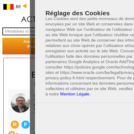
BE
Réglage des Cookies
Les Cookies sont des petits morceaux de don
envoyées par un site Web et conservées dans 
navigateur Web sur l'ordinateur de l'utilisateur
au site Web lorsque que l'utilisateur réutilise cel
permettent au site Web de conserver des info
relatives aux choix opérés par l'utilisateur et/o
enregistrer son activité sur le site Web. Conce
l'utilisation faite des données personnelles par
partenaires Google Analytics et Oracle AddThis,
1 AVOCAT(S)
consulter https://policies.google.com/technolog
sites et https://www.oracle.com/be/legal/privac
EXPÉRIMENTÉ(S)
privacy-policy-fr.html respectivement. Pour de
PRÈS DE CHEZ VOUS
informations concernant les données personne
collectées et utilisées par ce site Web, veuillez
à notre
Mention Légale.
PAOLO CRISCENZO
Avocat pénaliste
Plaide dans les arrondissements judicaires
suivants : à BRUXELLES - NAMUR -LIEGE
- MONS - CHARLEROI
DERNIÈRE PUBLICATION
Code pénal - De l'homicide, des blessures
R
F
et coups justifiés