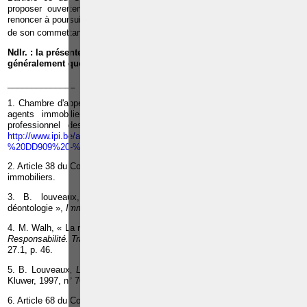
proposer ouvertement » d'acheter ou de louer le bien à condition de
renoncer à poursuivre sa mission et pour autant que les intérêts légitimes
9
de son commettant ne soient pas lésés
.
Ndlr. : la présente analyse juridique vaut sous toute réserve
généralement quelconque.
______________
1. Chambre d'appel d'expression française de l'Institut professionnel des
agents immobiliers, 16 mai 2012, publié sur le site de l'Institut
professionnel des agents immobiliers, consulté le 2 février 2015,
http://www.ipi.be/admin/userfiles/file/FR/Nouveau%20site/Jurisprudenc
%20DD909%20-%2026-06-2012.pdf
2. Article 38 du Code de déontologie de l'Institut professionnel des agents
immobiliers.
3. B. louveaux, « Agents immobiliers : Le nouveau code de
déontologie »,
Immobilier
, 2007/2, p. 8.
4. M. Walh, « La responsabilité professionnelle de l'agent immobilier », in
Responsabilité. Traité théorique et pratique
, Kluwer, Waterloo, 2009, Livre
27.1, p. 46.
5. B. Louveaux
, La responsabilité professionnelle de l'agent immobilier
,
Kluwer, 1997, n° 70.
6. Article 68 du Code de déontologie de l'Institut professionnel des agents