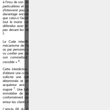
4
à l'insu de son client, dont il serait le bénéficiaire
. «
Sauf circonstances
particulières et consentement exprès de son commettant, l'agent évitera
d'intervenir pour les deux parties à l'opération immobilière et s'abstiendra
davantage encore de devenir le contractant de son client dans l'affaire
que celui-ci l'avait chargé de réaliser. (...) de telles situations amènent, à
tout le moins son client, à se demander si ses intérêts sont toujours
défendus avec le même zèle et surtout s'ils ne risquent pas de céder le
pas devant les intérêts d'un autre client, voire ceux de l'agent lui-même
»
5
.
Le Code interdit également à un agent immobilier de recourir au
mécanisme de l'option cessible : «
l'agent immobilier courtier, lui-même
ou par personne interposée, ne peut, quant à un bien pour lequel il s'est
vu confier une mission, manœuvrer aux fins de devenir cocontractant de
son commettant, que ce soit ou non via un mécanisme d'option
6
cessible
»
.
Cette interdiction a pour but d'éviter qu'un agent immobilier, pour tenter
d'obtenir une commission plus importante que celle généralement prévue,
sollicite une option d'achat cessible sur un bien pour une durée
déterminée et une fois celle-ci obtenue, cède l'option à un candidat
acquéreur avec pour conséquence que le prix du bien sera ainsi
7
majoré
. Une telle pratique est condamnable puisqu'elle permet à l'agent
immobilier de percevoir une commission supérieure à celle calculée
conformément aux usages, et est par conséquent de nature à induire en
8
erreur les clients non avertis
.
L'article 68 du Code déontologie prévoit toutefois que l'agent peut «