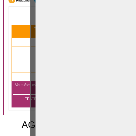
R
F
Rédacteur
Formation
Tous nos articles scientifiques ont été lus
31 993
fois le mois dernier
2 791
articles lus en
droit immobilier
4 147
articles lus en
droit des affaires
3 485
articles lus en
droit de la famille
4 333
articles lus en
droit pénal
840
articles lus en
droit du travail
Vous êtes avocat et vous voulez vous aussi apparaître sur notre
Cliquez ici
plateforme?
TESTEZ GRATUITEMENT PENDANT 1 MOIS SANS
ENGAGEMENT
AGENT IMMOBILIER
BON A SAVOIR