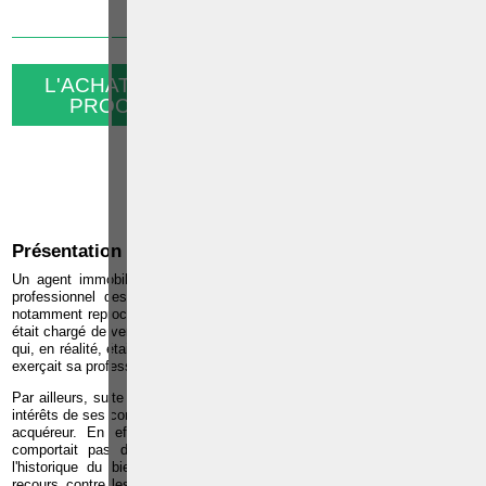
9 FÉVRIER 2015
L'ACHAT DU BIEN PAR UNE PERSONNE
PROCHE DE L'AGENT IMMOBILIER
0
Cette page a été vue
fois
0
dont
le mois dernier.
1
Présentation des faits
Un agent immobilier est attrait devant la Chambre d'appel de l'Institut
professionnel des agents immobiliers pour plusieurs motifs. Il lui est
notamment reproché d'avoir présenté aux propriétaires de l'immeuble qu'il
était chargé de vendre une offre d'achat émanant d'un candidat acquéreur
qui, en réalité, était employé de la S.P.R.L. par le biais de laquelle l'agent
exerçait sa profession.
Par ailleurs, suite à cette offre, l'agent aurait négligé de sauvegarder les
intérêts de ses commettants en privilégiant au contraire ceux du candidat
acquéreur. En effet, il est apparu que le projet de compromis ne
comportait pas des clauses jugées élémentaires par le notaire, vu
l'historique du bien, telles que notamment une clause d'abandon de
recours contre les vendeurs. Par contre, il contenait une clause selon