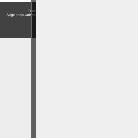
Droits et Libertés a.s.b.l. (Association sans but lucratif)
Siège social /adresse postale – Avenue de Tervueren, 186 – Bte 11 à 1150 Bruxelles
Email:
actualitesdroitbelge@gmail.com
BCE : 0758 745 183 -
MENTIONS LÉGALES
CHOIX DES COOKIES