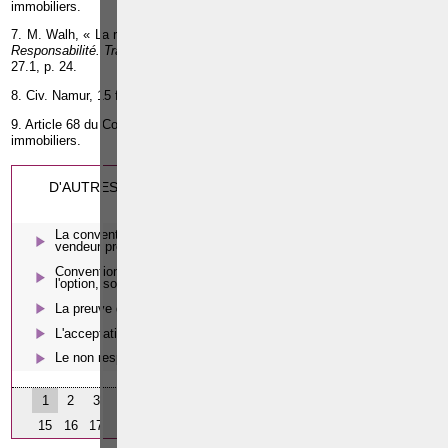
immobiliers.
7. M. Walh, « La responsabilité professionnelle de l'agent immobilier », in
Responsabilité. Traité théorique et pratique
, Kluwer, Waterloo, 2009, Livre
27.1, p. 24.
8. Civ. Namur, 15 février 1988,
R.R.D
., 1988, p. 268.
9. Article 68 du Code de déontologie de l'Institut professionnel des agents
immobiliers.
D'AUTRES 'BON À SAVOIR' SUSCEPTIBLES DE VOUS
INTERESSER
La convention de vente conclue entre l’agent immobilier et le
vendeur propriétaire conclue au domicile de ce dernier
Convention permettant à l'agent immobilier soit de lever
l'option, soit de la céder
La preuve de l’existence d’une vente immobilière
L'acceptation tacite de l'offre d'achat
Le non respect de l'exclusivité accordée à l'agent immobilier
1
2
3
4
5
6
7
8
9
10
11
12
13
14
15
16
17