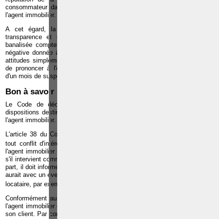
consommateur dans celle-ci ; l'espoir d'amendement dans le chef de
l'agent immobilier.
A cet égard, la Chambre estime que la violation des règles de
transparence et d'information vis-à-vis du commettant ne peut être
banalisée compte tenu tant de la protection des tiers que de l'image
négative donnée à la profession par des abstentions coupables ou des
attitudes simplement équivoques. La Chambre d'appel décide dès lors
de prononcer à l'égard de l'agent immobilier une sanction disciplinaire
d'un mois de suspension.
Bon à savoir
Le Code de déontologie des agents immobiliers contient plusieurs
dispositions destinées à prévenir les conflits d'intérêts dans le chef de
l'agent immobilier.
L'article 38 du Code dispose en effet que l'agent immobilier doit éviter
2
tout conflit d'intérêts
. De cette interdiction, il découle d'une part que
l'agent immobilier a l'obligation de préciser clairement et sans équivoque
s'il intervient comme agent immobilier ou en une autre qualité, et, d'autre
part, il doit informer son client de tout lien moral, familial ou juridique qu'il
aurait avec un éventuel cocontractant de son client (candidat acheteur ou
3
locataire, par exemple)
.
Conformément au principe de l'exécution de bonne foi des conventions,
l'agent immobilier doit exécuter sa mission de manière loyale à l'égard de
son client. Par conséquence, il ne peut conclure un compromis de vente