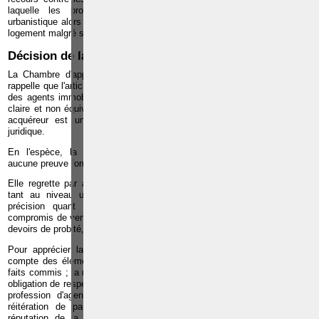
laquelle les propriétaires n'avaient pas connaissance d'infraction
urbanistique alors qu'il est avéré que le bien concerné était aménagé en
logement malgré son affectation urbanistique.
Décision de la Chambre d'appel de l'IPI
La Chambre d'appel de l'Institut professionnel des agents immobiliers
rappelle que l'article 38 du Code de déontologie de l'Institut professionnel
des agents immobiliers exige que l'agent immobilier informe de manière
claire et non équivoque son ou ses commettants de ce que le candidat
acquéreur est une personne avec laquelle il a un lien notamment
juridique.
En l'espèce, la Chambre constate que l'agent immobilier n'apporte
aucune preuve formelle du respect de cette obligation déontologique.
Elle regrette par ailleurs que, nonobstant les particularités de la vente
tant au niveau urbanistique que de l'identité de l'acquéreur, aucune
précision quant à ces particularités n'aient été reprises dans le
compromis de vente. Il en résulte que l'agent immobilier a manqué à ses
devoirs de probité, de loyauté, de dignité et de délicatesse.
Pour apprécier la sanction applicable, la Chambre d'appel a pris en
compte des éléments suivants : la nature et la gravité intrinsèque des
faits commis ; la nécessité de faire prendre conscience à l'agent de son
obligation de respecter les règles élémentaires relatives à l'exercice de la
profession d'agent immobilier ; l'impérieuse nécessité d'empêcher la
réitération de pareils comportements ; l'atteinte à l'image et à la
réputation de la profession d'agent immobilier et à la confiance du