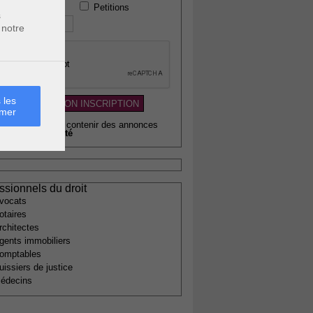
Petitions
 téléphone :
s
 notre
 les
rmer
wsletter pouvant contenir des annonces
citaires de
qualité
ssionnels du droit
vocats
otaires
rchitectes
gents immobiliers
omptables
uissiers de justice
édecins