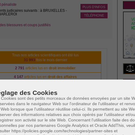
pénaliste
PLUS D'INFOS
ents judicaires suivants : à BRUXELLES -
CHARLEROI
TÉLÉPHONE
des blessures et coups justifiés
Tous nos articles scientifiques ont été lus
31 993
fois le mois dernier
2 791
articles lus en
droit immobilier
4 147
articles lus en
droit des affaires
NE
3 485
articles lus en
droit de la famille
glage des Cookies
4 333
articles lus en
droit pénal
Insc
 Cookies sont des petits morceaux de données envoyées par un site W
l'act
840
articles lus en
droit du travail
servées dans le navigateur Web sur l'ordinateur de l'utilisateur et ren
Votre
 Web lorsque que l'utilisateur réutilise celui-ci. Ils permettent au site W
s êtes avocat et vous voulez vous aussi apparaître sur notre
server des informations relatives aux choix opérés par l'utilisateur et/o
Cliquez ici
plateforme?
egistrer son activité sur le site Web. Concernant l'utilisation faite des 
Votre
sonnelles par nos partenaires Google Analytics et Oracle AddThis, veuil
sulter https://policies.google.com/technologies/partner-sites et