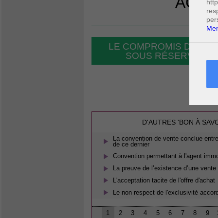
AGEN
htt
res
per
Men
LE COMPROMIS DE VENT
SOUS RÉSERVE DE 
D'AUTRES 'BON À SAV
La convention de vente conclue entre 
de ce dernier
Convention permettant à l'agent immobi
La preuve de l’existence d’une vente
L'acceptation tacite de l'offre d'achat
Le non respect de l'exclusivité accor
1
2
3
4
5
6
7
8
9