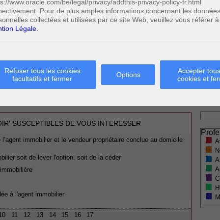
T IMMOBILIER
ps://www.oracle.com/be/legal/privacy/addthis-privacy-policy-fr.html
Votre
pectivement. Pour de plus amples informations concernant les donnée
BON A SAVOIR
sonnelles collectées et utilisées par ce site Web, veuillez vous référer à
14 SEPTEMBRE 2015
tion Légale.
E SIGNÉ PAR L’AGENT IMMOBILIER «
RATIFICATION » PAR LE VENDEUR
Refuser tous les cookies
Accepter tous
Options
facultatifs et fermer
cookies et fe
* Ne
0
Cette page a été vue
fois
publi
OIR' SUSCEPTIBLES DE VOUS INTERESSER
Profe
l’agent immobilier et le vendeur propriétaire conclue au domicile
A
N
lier soit de lever l'option, soit de la céder
A
A
 immobilière
C
H
dée à l'agent immobilier
M
10
11
12
13
14
15
16
17