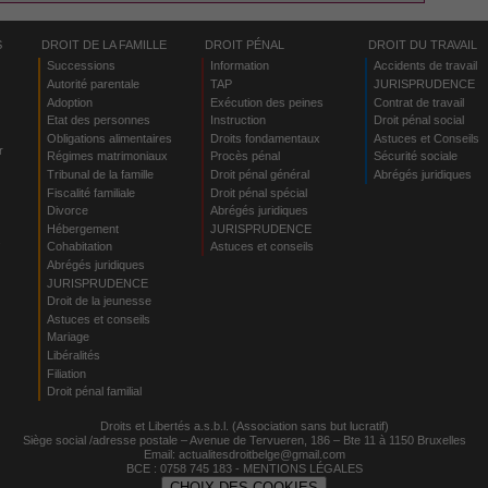
S
DROIT DE LA FAMILLE
DROIT PÉNAL
DROIT DU TRAVAIL
Successions
Information
Accidents de travail
Autorité parentale
TAP
JURISPRUDENCE
Adoption
Exécution des peines
Contrat de travail
Etat des personnes
Instruction
Droit pénal social
Obligations alimentaires
Droits fondamentaux
Astuces et Conseils
r
Régimes matrimoniaux
Procès pénal
Sécurité sociale
Tribunal de la famille
Droit pénal général
Abrégés juridiques
Fiscalité familiale
Droit pénal spécial
Divorce
Abrégés juridiques
Hébergement
JURISPRUDENCE
s
Cohabitation
Astuces et conseils
Abrégés juridiques
JURISPRUDENCE
Droit de la jeunesse
Astuces et conseils
Mariage
Libéralités
Filiation
Droit pénal familial
Droits et Libertés a.s.b.l. (Association sans but lucratif)
Siège social /adresse postale – Avenue de Tervueren, 186 – Bte 11 à 1150 Bruxelles
Email:
actualitesdroitbelge@gmail.com
BCE : 0758 745 183 -
MENTIONS LÉGALES
CHOIX DES COOKIES