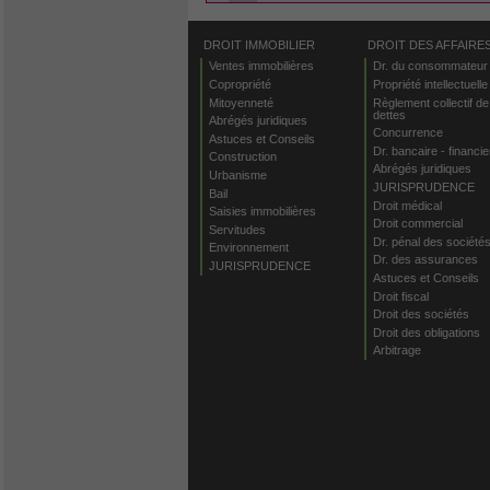
DROIT IMMOBILIER
DROIT DES AFFAIRE
Ventes immobilières
Dr. du consommateur
Copropriété
Propriété intellectuelle
Mitoyenneté
Règlement collectif de
dettes
Abrégés juridiques
Concurrence
Astuces et Conseils
Dr. bancaire - financie
Construction
Abrégés juridiques
Urbanisme
JURISPRUDENCE
Bail
Droit médical
Saisies immobilières
Droit commercial
Servitudes
Dr. pénal des société
Environnement
Dr. des assurances
JURISPRUDENCE
Astuces et Conseils
Droit fiscal
Droit des sociétés
Droit des obligations
Arbitrage