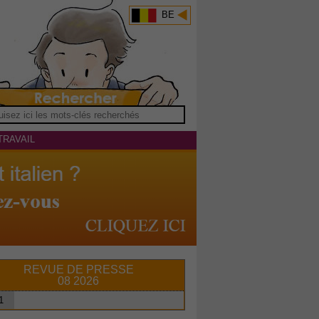
BE
TRAVAIL
REVUE DE PRESSE
08 2026
1