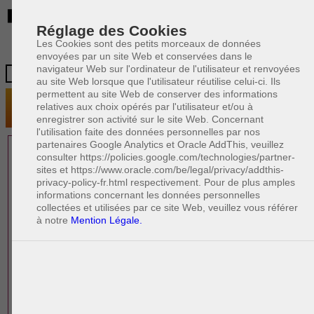
BE
Réglage des Cookies
Les Cookies sont des petits morceaux de données
envoyées par un site Web et conservées dans le
navigateur Web sur l'ordinateur de l'utilisateur et renvoyées
au site Web lorsque que l'utilisateur réutilise celui-ci. Ils
permettent au site Web de conserver des informations
relatives aux choix opérés par l'utilisateur et/ou à
enregistrer son activité sur le site Web. Concernant
l'utilisation faite des données personnelles par nos
partenaires Google Analytics et Oracle AddThis, veuillez
1 AVOCAT(S)
consulter https://policies.google.com/technologies/partner-
sites et https://www.oracle.com/be/legal/privacy/addthis-
EXPÉRIMENTÉ(S)
privacy-policy-fr.html respectivement. Pour de plus amples
PRÈS DE CHEZ VOUS
informations concernant les données personnelles
collectées et utilisées par ce site Web, veuillez vous référer
à notre
Mention Légale.
PAOLO CRISCENZO
Avocat pénaliste
Plaide dans les arrondissements judicaires
suivants : à BRUXELLES - NAMUR -LIEGE
- MONS - CHARLEROI
DERNIÈRE PUBLICATION
Code pénal - De l'homicide, des blessures
R
F
et coups justifiés