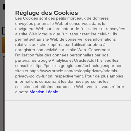
BE
Réglage des Cookies
Les Cookies sont des petits morceaux de données
envoyées par un site Web et conservées dans le
navigateur Web sur l'ordinateur de l'utilisateur et renvoyées
au site Web lorsque que l'utilisateur réutilise celui-ci. Ils
permettent au site Web de conserver des informations
relatives aux choix opérés par l'utilisateur et/ou à
enregistrer son activité sur le site Web. Concernant
l'utilisation faite des données personnelles par nos
partenaires Google Analytics et Oracle AddThis, veuillez
1 AVOCAT(S)
consulter https://policies.google.com/technologies/partner-
sites et https://www.oracle.com/be/legal/privacy/addthis-
EXPÉRIMENTÉ(S)
privacy-policy-fr.html respectivement. Pour de plus amples
PRÈS DE CHEZ VOUS
informations concernant les données personnelles
collectées et utilisées par ce site Web, veuillez vous référer
à notre
Mention Légale.
PAOLO CRISCENZO
Avocat pénaliste
Plaide dans les arrondissements judicaires
suivants : à BRUXELLES - NAMUR -LIEGE
- MONS - CHARLEROI
DERNIÈRE PUBLICATION
Code pénal - De l'homicide, des blessures
R
F
et coups justifiés