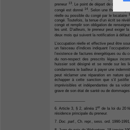
13
preneur
. Le point de départ de ce congé r
14
congé est donné
. Selon une thèse majori
réelle ou possible du congé par le locataire
congé. Toutefois, la tenue d’un écrit se révè
congé et remplir son obligation de renseigner 
les unit. D’ailleurs, le preneur peut exiger l
deux mois qui suivent la notification à défau
L’occupation réelle et effective peut être s
un faisceau d’indices indiquant l’occupation
l’existence de factures énergétiques ou du c
du non-respect des prescrits légaux inc
huissier soit désigné et se rende sur les l
condamnera le bailleur à payer une indemnité
peut réclamer une réparation en nature qui
échapper à cette sanction que s’il justifi
imprévisibles et indépendantes de sa volo
grave de son état de santé ou de dommages c
_______________
er
6. Article 3, § 2, alinéa 1
de la loi du 20 fé
résidence principale du preneur.
7.
Doc. parl.
, Ch. repr., sess. ord. 1990-1991
8. Juge de paix de Wolvertem, 18 janvier 19