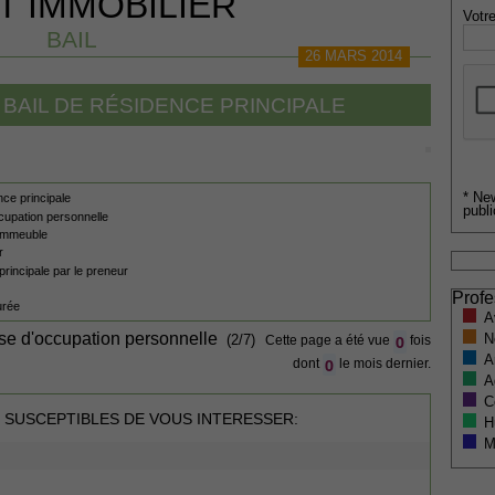
T IMMOBILIER
Votre
BAIL
26 MARS 2014
U BAIL DE RÉSIDENCE PRINCIPALE
* Ne
ence principale
publi
occupation personnelle
'immeuble
r
 principale par le preneur
Profe
durée
A
ause d'occupation personnelle
N
0
(2/7)
Cette page a été vue
fois
A
0
dont
le mois dernier.
A
C
 SUSCEPTIBLES DE VOUS INTERESSER:
H
M