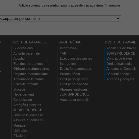
Article suivant:
La résiliation pour cause de travaux dans l'immeuble
S
DROIT DE LA FAMILLE
DROIT PÉNAL
DROIT DU TRAVAIL
Successions
Information
Accidents de travail
Autorité parentale
TAP
JURISPRUDENCE
Adoption
Exécution des peines
Contrat de travail
Etat des personnes
Instruction
Droit pénal social
Obligations alimentaires
Droits fondamentaux
Astuces et Conseils
r
Régimes matrimoniaux
Procès pénal
Sécurité sociale
Tribunal de la famille
Droit pénal général
Abrégés juridiques
Fiscalité familiale
Droit pénal spécial
Divorce
Abrégés juridiques
Hébergement
JURISPRUDENCE
s
Cohabitation
Astuces et conseils
Abrégés juridiques
JURISPRUDENCE
Droit de la jeunesse
Astuces et conseils
Mariage
Libéralités
Filiation