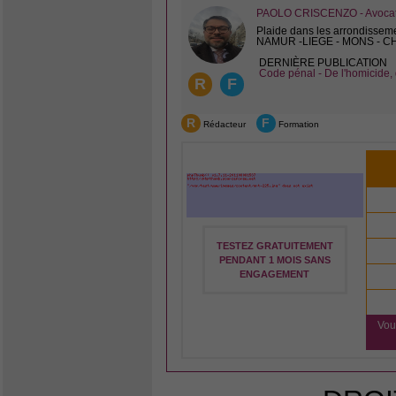
PAOLO CRISCENZO - Avocat 
Plaide dans les arrondissem
NAMUR -LIEGE - MONS - 
DERNIÈRE PUBLICATION
Code pénal - De l'homicide, 
R
F
R
F
Rédacteur
Formation
TESTEZ GRATUITEMENT
PENDANT 1 MOIS SANS
ENGAGEMENT
Vou