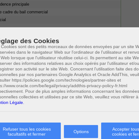
idence principale
e cadre du bail commercial
cial
glage des Cookies
tout moment
, s’il a l’intention d’occuper les lieux
personnellement
 Cookies sont des petits morceaux de données envoyées par un site W
 proches
, il faut entendre ses descendants, ses enfants adoptifs,
servées dans le navigateur Web sur l'ordinateur de l'utilisateur et ren
ts, ascendants et enfants adoptifs de celui-ci, ses collatéraux et
 Web lorsque que l'utilisateur réutilise celui-ci. Ils permettent au site W
6
roisième degré
. Afin de contrer les éventuelles manigances d’un
server des informations relatives aux choix opérés par l'utilisateur et/o
oit être interprété strictement et ne pas s’étendre au concubin ou au
egistrer son activité sur le site Web. Concernant l'utilisation faite des 
bailleur ne
se trouve un ami ou une amie
pour pouvoir résilier le bail
sonnelles par nos partenaires Google Analytics et Oracle AddThis, veuil
sulter https://policies.google.com/technologies/partner-sites et
ider avec l’obligation pour le bailleur ou ses proches d’habiter les
ps://www.oracle.com/be/legal/privacy/addthis-privacy-policy-fr.html
uissance indépendamment de la nature de cette occupation. L’occupant
pectivement. Pour de plus amples informations concernant les donnée
ale comme secondaire ou encore le siège de ses activités
sonnelles collectées et utilisées par ce site Web, veuillez vous référer à
9
ion ne doit pas être permanente
, elle doit néanmoins être réelle et
tion Légale.
relouer l’ensemble du bien ni utiliser l’adresse de l’immeuble comme
 délais qui encadrent l’occupation du bien. «
Les lieux doivent être
 du préavis donné par le bailleur ou, en cas de prorogation, la
plus, ils doivent rester occupés effectivement et de façon continue
12
procéder à la réalisation de travaux en vue d’occuper les lieux
Refuser tous les cookies
Accepter tous
.
Options
facultatifs et fermer
cookies et fe
sonnelle ne peut s’opérer qu’avec un
congé
de six mois donné au