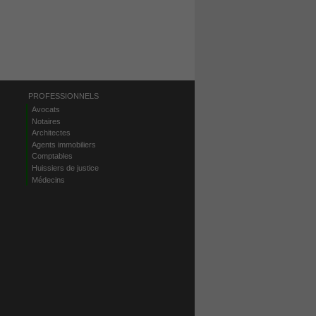
PROFESSIONNELS
Avocats
Notaires
Architectes
Agents immobiliers
Comptables
Huissiers de justice
Médecins