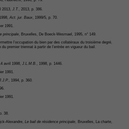
il 2013,
J.T.
, 2013, p. 386.
 1998,
Act. jur. Baux
, 1999/5, p. 70.
rier 1991.
e principale
, Bruxelles, De Boeck-Wesmael, 1995, n° 149.
mettre l’occupation du bien par des collatéraux du troisième degré,
n du premier triennat à partir de l’entrée en vigueur du bail.
4 avril 1998,
J.L.M.B.
, 1998, p. 1446.
rier 1991.
J.J.P.
, 1994, p. 360.
96.
rier 1991.
p. 38.
ijck-Alexandre,
Le bail de résidence principale
, Bruxelles, La charte,