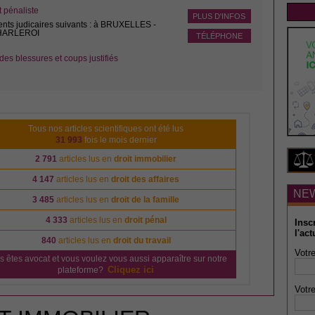
pénaliste
PLUS D'INFOS
ents judicaires suivants : à BRUXELLES -
CHARLEROI
TÉLÉPHONE
des blessures et coups justifiés
Tous nos articles scientifiques ont été lus
31 993
fois le mois dernier
2 791
articles lus en
droit immobilier
4 147
articles lus en
droit des affaires
NE
3 485
articles lus en
droit de la famille
4 333
articles lus en
droit pénal
Insc
l'act
840
articles lus en
droit du travail
Votre
s êtes avocat et vous voulez vous aussi apparaître sur notre
Cliquez ici
plateforme?
Votre