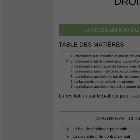
DROI
LA RÉSILIATION D
TABLE DES MATIÈRES
1. Introduction à la résiliation du bail de résid
2. La résiliation par le bailleur pour cause d'
3. La résiliation pour cause de travaux dans l
4. La résiliation sans motif de la part du bailleu
5. La résiliation anticipée du bail de résidence
6. La faculté de contre préavis du preneur
7. La résiliation anticipée d'un bail de courte 
La résiliation par le bailleur pour c
D'AUTRES ARTICLES
Le bail de résidence principale
La dissolution du contrat de bail