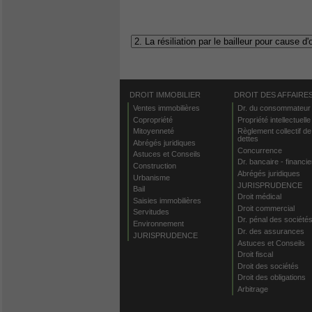
DROIT IMMOBILIER
DROIT DES AFFAIRE
Ventes immobilières
Dr. du consommateur
Copropriété
Propriété intellectuelle
Mitoyenneté
Règlement collectif de
dettes
Abrégés juridiques
Concurrence
Astuces et Conseils
Dr. bancaire - financie
Construction
Abrégés juridiques
Urbanisme
JURISPRUDENCE
Bail
Droit médical
Saisies immobilières
Droit commercial
Servitudes
Dr. pénal des société
Environnement
Dr. des assurances
JURISPRUDENCE
Astuces et Conseils
Droit fiscal
Droit des sociétés
Droit des obligations
Arbitrage