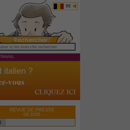
BE
TRAVAIL
REVUE DE PRESSE
08 2026
1