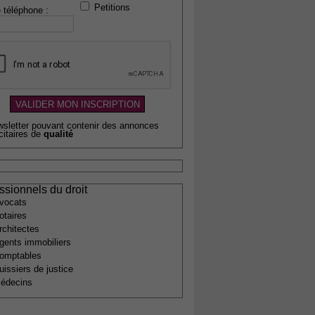
Petitions
 téléphone :
wsletter pouvant contenir des annonces
citaires de
qualité
ssionnels du droit
vocats
otaires
rchitectes
gents immobiliers
omptables
uissiers de justice
édecins