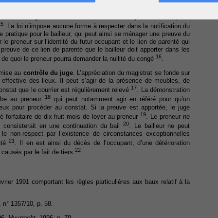
éside dans le premier jour du mois qui suit le mois durant lequel le
taire, le congé est considéré comme donné le jour de la réception
15
. La loi n’impose aucune forme à respecter dans la notification du
le pratique pour le bailleur, qui peut ainsi se ménager une preuve du
le preneur sur l’identité du futur occupant et le lien de parenté qui
a preuve de ce lien de parenté que le bailleur doit apporter dans les
16
t de quoi le preneur pourra demander la nullité du congé
.
oumise au
contrôle du juge
. L’appréciation du magistrat se fonde sur
 effective des lieux. Il peut s’agir de la présence de meubles, de
17
onstat que le courrier est régulièrement relevé
. La démonstration
18
ombe au preneur
qui peut notamment agir en référé pour qu’un
ieux pour procéder au constat. Si la preuve est apportée, le juge
19
 forfaitaire de dix-huit mois de loyer au preneur
. Le preneur ne
20
 consisterait en une continuation du bail
. Le bailleur ne peut
e le non-respect par l’existence de circonstances exceptionnelles
21
nté
. Il en est ainsi du décès de l’occupant, d’une détérioration
22
ausés par le fait de tiers
.
vrier 1991 comportant les règles particulières aux baux relatif à la
, n° 1357/10, p. 58.
96,
Huurrecht
, 1996, p. 79.