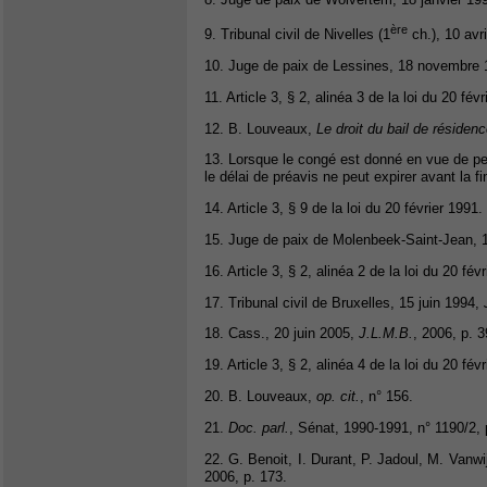
ère
9. Tribunal civil de Nivelles (1
ch.), 10 avr
10. Juge de paix de Lessines, 18 novembre
11. Article 3, § 2, alinéa 3 de la loi du 20 fév
12. B. Louveaux,
Le droit du bail de résidenc
13. Lorsque le congé est donné en vue de per
le délai de préavis ne peut expirer avant la fi
14. Article 3, § 9 de la loi du 20 février 1991.
15. Juge de paix de Molenbeek-Saint-Jean, 1
16. Article 3, § 2, alinéa 2 de la loi du 20 fév
17. Tribunal civil de Bruxelles, 15 juin 1994,
18. Cass., 20 juin 2005,
J.L.M.B.
, 2006, p. 3
19. Article 3, § 2, alinéa 4 de la loi du 20 fév
20. B. Louveaux,
op. cit.
, n° 156.
21.
Doc. parl.
, Sénat, 1990-1991, n° 1190/2, 
22. G. Benoit, I. Durant, P. Jadoul, M. Vanw
2006, p. 173.