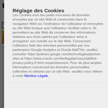
BE
Réglage des Cookies
Les Cookies sont des petits morceaux de données
envoyées par un site Web et conservées dans le
navigateur Web sur l'ordinateur de l'utilisateur et renvoyées
au site Web lorsque que l'utilisateur réutilise celui-ci. Ils
permettent au site Web de conserver des informations
relatives aux choix opérés par l'utilisateur et/ou à
enregistrer son activité sur le site Web. Concernant
l'utilisation faite des données personnelles par nos
partenaires Google Analytics et Oracle AddThis, veuillez
1 AVOCAT(S)
consulter https://policies.google.com/technologies/partner-
sites et https://www.oracle.com/be/legal/privacy/addthis-
EXPÉRIMENTÉ(S)
privacy-policy-fr.html respectivement. Pour de plus amples
EN DROIT DU TRAVAIL
informations concernant les données personnelles
collectées et utilisées par ce site Web, veuillez vous référer
à notre
Mention Légale.
PAOLO CRISCENZO
Avocat pénaliste
Plaide dans les arrondissements judicaires
suivants : à BRUXELLES - NAMUR -LIEGE
- MONS - CHARLEROI
DERNIÈRE PUBLICATION
Code pénal - De l'homicide, des blessures
R
F
et coups justifiés
R
F