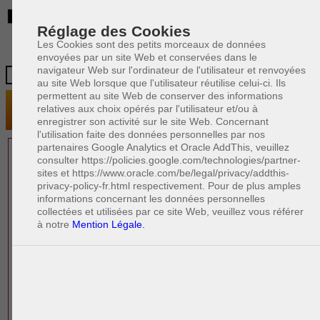
BE
Réglage des Cookies
Les Cookies sont des petits morceaux de données
envoyées par un site Web et conservées dans le
navigateur Web sur l'ordinateur de l'utilisateur et renvoyées
au site Web lorsque que l'utilisateur réutilise celui-ci. Ils
permettent au site Web de conserver des informations
relatives aux choix opérés par l'utilisateur et/ou à
enregistrer son activité sur le site Web. Concernant
l'utilisation faite des données personnelles par nos
partenaires Google Analytics et Oracle AddThis, veuillez
1 AVOCAT(S)
consulter https://policies.google.com/technologies/partner-
sites et https://www.oracle.com/be/legal/privacy/addthis-
EXPÉRIMENTÉ(S)
privacy-policy-fr.html respectivement. Pour de plus amples
EN DROIT DU TRAVAIL
informations concernant les données personnelles
collectées et utilisées par ce site Web, veuillez vous référer
à notre
Mention Légale.
PAOLO CRISCENZO
Avocat pénaliste
Plaide dans les arrondissements judicaires
suivants : à BRUXELLES - NAMUR -LIEGE
- MONS - CHARLEROI
DERNIÈRE PUBLICATION
Code pénal - De l'homicide, des blessures
R
F
et coups justifiés
R
F