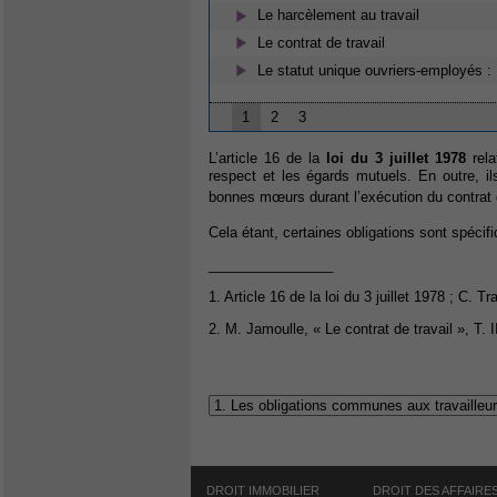
Le harcèlement au travail
Le contrat de travail
Le statut unique ouvriers-employés :
1
2
3
L’article 16 de la
loi du 3 juillet 1978
rela
respect et les égards mutuels. En outre, i
bonnes mœurs durant l’exécution du contrat 
Cela étant, certaines obligations sont spécifi
________________
1. Article 16 de la loi du 3 juillet 1978 ; C. T
2. M. Jamoulle, « Le contrat de travail », T. I
DROIT IMMOBILIER
DROIT DES AFFAIRE