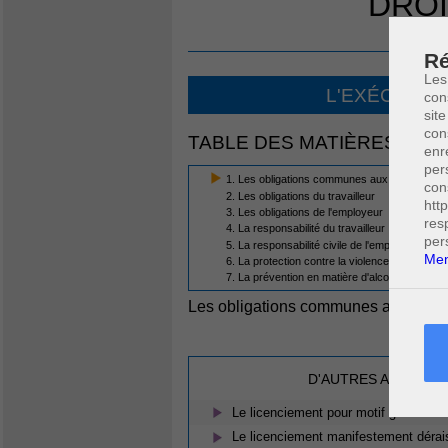
DROI
CON
Ré
Les
L'EXÉCUTIO
con
site
con
TABLE DES MATIÈRES
enr
per
1. Les obligations communes aux travailleurs
con
2. Les obligations du travailleur
htt
3. Les obligations de l'employeur
res
4. La responsabilité du travailleur
per
5. La responsabilité civile de l'employeur
Men
6. La protection contre la violence ou le harc
7. La prévention en matière d'alcool et de dro
Les obligations communes aux travai
D'AUTRES ARTICLES
Le licenciement pour motif grave
Le licenciement manifestement dérais