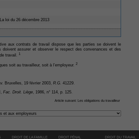
 La loi du 26 décembre 2013
tive aux contrats de travail dispose que les parties se doivent le
ls doivent assurer et observer le respect des convenances et des
1
de travail.
2
ques soit au travailleur, soit à l’employeur.
rav. Bruxelles, 19 février 2003,
R.G.
41229.
I,
Fac. Droit. Liège
, 1986, n° 114, p. 125.
Article suivant:
Les obligations du travailleur
S
DROIT DE LA FAMILLE
DROIT PÉNAL
DROIT DU TRAVAIL