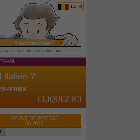
BE
TRAVAIL
REVUE DE PRESSE
08 2026
1