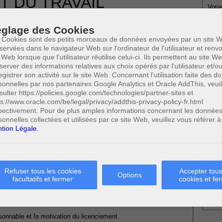
T DU TRAVAIL
Votre
TRAT DE TRAVAIL
2 AVRIL 2014
glage des Cookies
 Cookies sont des petits morceaux de données envoyées par un site W
N DU CONTRAT DE TRAVAIL
servées dans le navigateur Web sur l'ordinateur de l'utilisateur et ren
 Web lorsque que l'utilisateur réutilise celui-ci. Ils permettent au site W
server des informations relatives aux choix opérés par l'utilisateur et/o
egistrer son activité sur le site Web. Concernant l'utilisation faite des 
sonnelles par nos partenaires Google Analytics et Oracle AddThis, veuil
* Ne
 et aux employeurs
sulter https://policies.google.com/technologies/partner-sites et
publi
ps://www.oracle.com/be/legal/privacy/addthis-privacy-policy-fr.html
pectivement. Pour de plus amples informations concernant les donnée
sonnelles collectées et utilisées par ce site Web, veuillez vous référer à
tion Légale.
èlement moral ou sexuel au travail
Profe
gues dans l'entreprise
A
lleurs et aux employeurs
N
0
(1/7)
Cette page a été vue
fois
A
0
dont
le mois dernier.
Refuser tous les cookies
Accepter tous
A
Options
facultatifs et fermer
cookies et fe
C
 SUSCEPTIBLES DE VOUS INTERESSER:
H
M
onnable et la motivation du licenciement