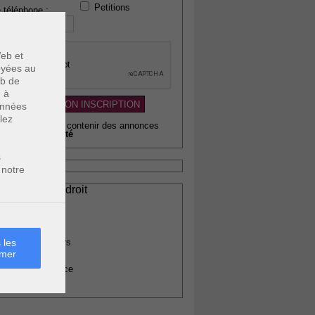
Petitions
 téléphone :
eb et
voyées au
eb de
u à
données
lez
wsletter pouvant contenir des annonces
citaires de
qualité
s
 notre
ssionnels du droit
vocats
otaires
rchitectes
 les
gents immobiliers
rmer
omptables
uissiers de justice
édecins