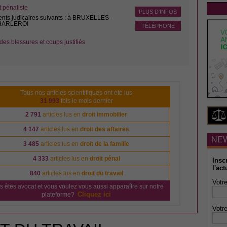
pénaliste
PLUS D'INFOS
ents judicaires suivants : à BRUXELLES -
CHARLEROI
TÉLÉPHONE
des blessures et coups justifiés
Tous nos articles scientifiques ont été lus
31 993
fois le mois dernier
2 791
articles lus en
droit immobilier
4 147
articles lus en
droit des affaires
NE
3 485
articles lus en
droit de la famille
4 333
articles lus en
droit pénal
Insc
l'act
840
articles lus en
droit du travail
Votre
s êtes avocat et vous voulez vous aussi apparaître sur notre
Cliquez ici
plateforme?
Votre