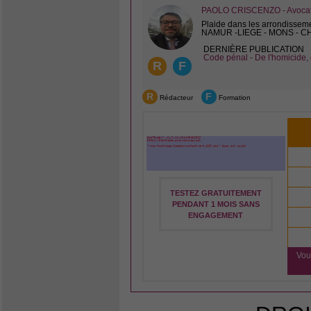
PAOLO CRISCENZO - Avocat 
Plaide dans les arrondissem
NAMUR -LIEGE - MONS - 
DERNIÈRE PUBLICATION
Code pénal - De l'homicide, 
R
F
R
F
Rédacteur
Formation
TESTEZ GRATUITEMENT
PENDANT 1 MOIS SANS
ENGAGEMENT
Vou