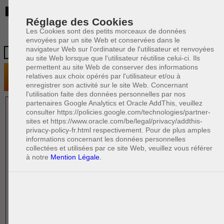
BE
Réglage des Cookies
Les Cookies sont des petits morceaux de données
envoyées par un site Web et conservées dans le
navigateur Web sur l'ordinateur de l'utilisateur et renvoyées
au site Web lorsque que l'utilisateur réutilise celui-ci. Ils
permettent au site Web de conserver des informations
relatives aux choix opérés par l'utilisateur et/ou à
enregistrer son activité sur le site Web. Concernant
l'utilisation faite des données personnelles par nos
partenaires Google Analytics et Oracle AddThis, veuillez
1 AVOCAT(S)
consulter https://policies.google.com/technologies/partner-
sites et https://www.oracle.com/be/legal/privacy/addthis-
EXPÉRIMENTÉ(S)
privacy-policy-fr.html respectivement. Pour de plus amples
EN DROIT DES AFFAIRES
informations concernant les données personnelles
collectées et utilisées par ce site Web, veuillez vous référer
à notre
Mention Légale.
PAOLO CRISCENZO
Avocat pénaliste
Plaide dans les arrondissements judicaires
suivants : à BRUXELLES - NAMUR -LIEGE
- MONS - CHARLEROI
DERNIÈRE PUBLICATION
Code pénal - De l'homicide, des blessures
R
F
et coups justifiés
R
F