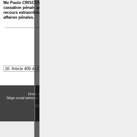
Me Paolo CRISCENZO est repris dans
la liste des avocats à la
cassation pénale près de la Cour de cassation
, pour exercer les
recours extraordinaires devant la Cour de cassation dans toutes les
affaires pénales.
_____________________________________________________________
Article suivant:
Article 410 du Code pénal
Droits et Libertés a.s.b.l. (Association sans but lucratif)
Siège social /adresse postale – Avenue de Tervueren, 186 – Bte 11 à 1150 Bruxelles
Email:
actualitesdroitbelge@gmail.com
BCE : 0758 745 183 -
MENTIONS LÉGALES
CHOIX DES COOKIES