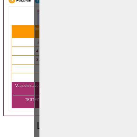
R
F
Rédacteur
Formation
Tous nos articles scientifiques ont été lus
31 993
fois le mois dernier
2 791
articles lus en
droit immobilier
4 147
articles lus en
droit des affaires
3 485
articles lus en
droit de la famille
4 333
articles lus en
droit pénal
840
articles lus en
droit du travail
Vous êtes avocat et vous voulez vous aussi apparaître sur notre
Cliquez ici
plateforme?
TESTEZ GRATUITEMENT PENDANT 1 MOIS SANS
ENGAGEMENT
LEGISLATION
CODE PENAL