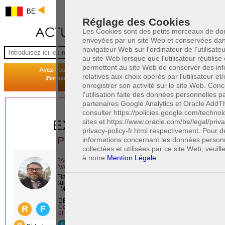
BE
Réglage des Cookies
Les Cookies sont des petits morceaux de d
envoyées par un site Web et conservées dan
navigateur Web sur l'ordinateur de l'utilisate
au site Web lorsque que l'utilisateur réutilise c
permettent au site Web de conserver des inf
relatives aux choix opérés par l'utilisateur et
enregistrer son activité sur le site Web. Con
l'utilisation faite des données personnelles p
partenaires Google Analytics et Oracle AddThi
1 AVOCAT(S)
consulter https://policies.google.com/technol
sites et https://www.oracle.com/be/legal/priv
EXPÉRIMENTÉ(S)
privacy-policy-fr.html respectivement. Pour 
PRÈS DE CHEZ VOUS
informations concernant les données person
collectées et utilisées par ce site Web, veuill
à notre
Mention Légale.
PAOLO CRISCENZO
Avocat pénaliste
Plaide dans les arrondissements judicaires
suivants : à BRUXELLES - NAMUR -LIEGE
- MONS - CHARLEROI
DERNIÈRE PUBLICATION
Code pénal - De l'homicide, des blessures
R
F
et coups justifiés