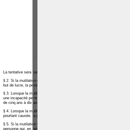
Paolo CRISCENZO
Avocat pénaliste
Plaide dans les
R
F
arrondissements judicaires
suivants : à BRUXELLES -
NAMUR -LIEGE - MONS -
CHARLEROI
TÉLÉPHONE
EMAIL
RÉFÉRENCES
La tentative sera punie d'un emprisonnement de huit jours à un an.
§ 2. Si la mutilation est pratiquée sur une personne mineure ou dans un
but de lucre, la peine sera la réclusion de cinq ans à sept ans.
§ 3. Lorsque la mutilation a causé une maladie paraissant incurable ou
une incapacité permanente de travail personnel, la peine sera la réclusion
de cinq ans à dix ans.
§ 4. Lorsque la mutilation faite sans intention de donner la mort l'aura
pourtant causée, la peine sera la réclusion de dix ans à quinze ans.
§ 5. Si la mutilation visée au § 1er a été pratiquée sur un mineur ou une
personne qui, en raison de son état physique ou mental, n'était pas à