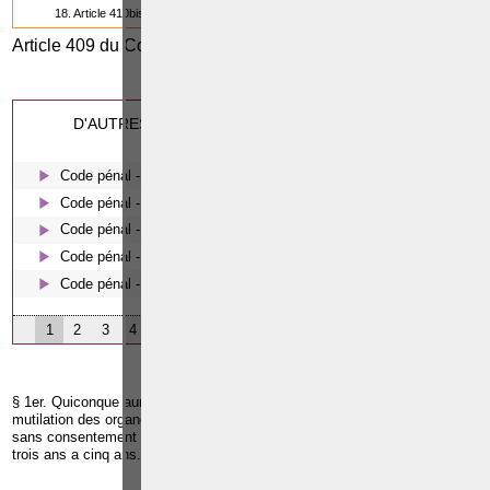
18. Article 410bis du Code pénal
Article 409 du Code pénal
0
(16/18)
Cette page a été vue
fois
0
dont
le mois dernier.
D'AUTRES ARTICLES SUSCEPTIBLES DE VOUS
INTERESSER:
Code pénal - De l'homicide, des blessures et coups justifiés
Code pénal - Escroquerie et tromperie
Code pénal - Coups et blessures volontaires
Code pénal - Le harcèlement moral
Code pénal - Les écoutes téléphoniques en procédure pénale
1
2
3
4
§ 1er. Quiconque aura pratiqué, facilité ou favorisé toute forme de
mutilation des organes génitaux d'une personne de sexe féminin, avec ou
sans consentement de cette dernière, sera puni d'un emprisonnement de
trois ans a cinq ans.