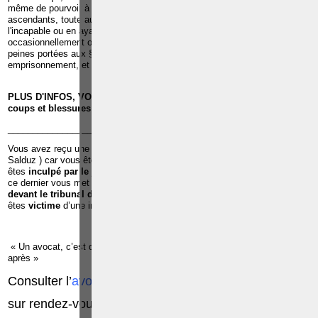
même de pourvoir à son entretien, par ses père, mère ou autres
ascendants, toute autre personne ayant autorité sur le mineur ou
l'incapable ou en ayant la garde, ou toute personne qui cohabite
occasionnellement ou habituellement avec la victime, le minimum des
peines portées aux §§ 1er à 4 sera doublé s'il s'agit d'un
emprisonnement, et augmenté de deux ans s'il s'agit de réclusion.
PLUS D'INFOS, VOIR
AGREGES JURIDIQUES
ET
VIDEO
sur les
coups et blessures volontaires
______________________________________________________________
Vous avez reçu une
convocation de la police pour u
ne
audition
(
Salduz ) car vous êtes suspecté d’avoir commis une infraction ;Vous
êtes
inculpé par le juge d’instruction
dans le cadre d’une infraction et
ce dernier vous met en détention préventive à la prison ;Vous êtes c
ité
devant le tribunal de police ou le tribunal correctionnel ;
Vous
êtes
victime
d’une infraction ;
« Un avocat, c’est quelqu’un qu’il faut voir avant pour éviter les ennuis
après »
Consulter l’
avocat pénaliste
, Me
Paolo CRISCENZO
sur
rendez-vous:
0486/42.30.44