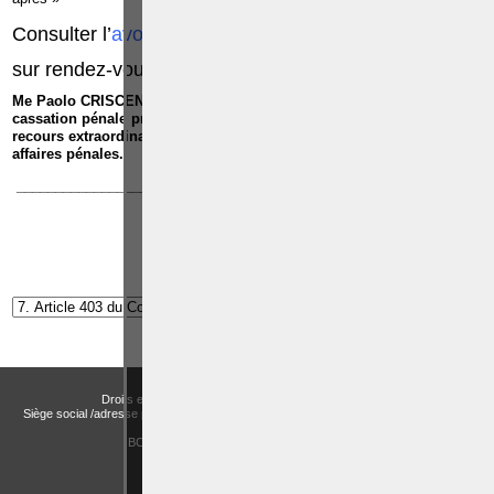
Consulter l’
avocat pénaliste
, Me
Paolo CRISCENZO
sur rendez-vous:
0486/42.30.44
Me Paolo CRISCENZO est repris dans
la liste des avocats à la
cassation pénale près de la Cour de cassation
, pour exercer les
recours extraordinaires devant la Cour de cassation dans toutes les
affaires pénales.
_____________________________________________________________
Article suivant:
Article 404 du Code pénal
Droits et Libertés a.s.b.l. (Association sans but lucratif)
Siège social /adresse postale – Avenue de Tervueren, 186 – Bte 11 à 1150 Bruxelles
Email:
actualitesdroitbelge@gmail.com
BCE : 0758 745 183 -
MENTIONS LÉGALES
CHOIX DES COOKIES