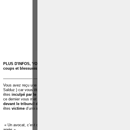
Paolo CRISCENZO
Avocat pénaliste
Plaide dans les
R
F
arrondissements judicaires
suivants : à BRUXELLES -
NAMUR -LIEGE - MONS -
CHARLEROI
TÉLÉPHONE
EMAIL
RÉFÉRENCES
PLUS D'INFOS, VOIR
AGREGES JURIDIQUES
ET
VIDEO
sur les
coups et blessures volontaires
______________________________________________________________
Vous avez reçu une
convocation de la police pour u
ne
audition
(
Salduz ) car vous êtes suspecté d’avoir commis une infraction ;Vous
êtes
inculpé par le juge d’instruction
dans le cadre d’une infraction et
ce dernier vous met en détention préventive à la prison ;Vous êtes c
ité
devant le tribunal de police ou le tribunal correctionnel ;
Vous
êtes
victime
d’une infraction ;
« Un avocat, c’est quelqu’un qu’il faut voir avant pour éviter les ennuis
après »