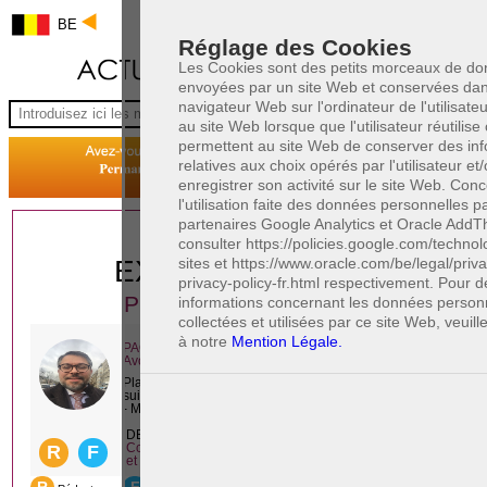
BE
Réglage des Cookies
Les Cookies sont des petits morceaux de d
envoyées par un site Web et conservées dan
navigateur Web sur l'ordinateur de l'utilisate
au site Web lorsque que l'utilisateur réutilise c
permettent au site Web de conserver des inf
relatives aux choix opérés par l'utilisateur et
enregistrer son activité sur le site Web. Con
l'utilisation faite des données personnelles p
partenaires Google Analytics et Oracle AddThi
1 AVOCAT(S)
consulter https://policies.google.com/technol
sites et https://www.oracle.com/be/legal/priv
EXPÉRIMENTÉ(S)
privacy-policy-fr.html respectivement. Pour 
PRÈS DE CHEZ VOUS
informations concernant les données person
collectées et utilisées par ce site Web, veuill
à notre
Mention Légale.
PAOLO CRISCENZO
Avocat pénaliste
Plaide dans les arrondissements judicaires
suivants : à BRUXELLES - NAMUR -LIEGE
- MONS - CHARLEROI
DERNIÈRE PUBLICATION
Code pénal - De l'homicide, des blessures
R
F
et coups justifiés