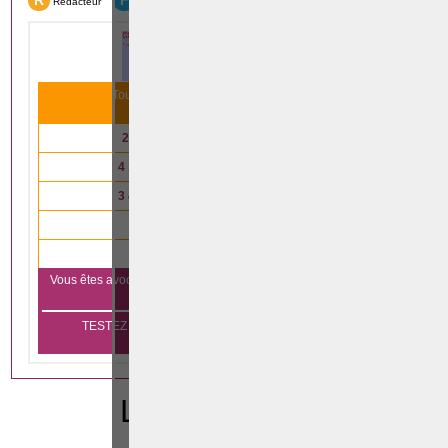
R
F
Rédacteur
Formation
Tous nos articles scientifiques ont été lus
31 993
fois le mois dernier
2 791
articles lus en
droit immobilier
4 147
articles lus en
droit des affaires
3 485
articles lus en
droit de la famille
4 333
articles lus en
droit pénal
840
articles lus en
droit du travail
Vous êtes avocat et vous voulez vous aussi apparaître sur notre
Cliquez ici
plateforme?
TESTEZ GRATUITEMENT PENDANT 1 MOIS SANS
ENGAGEMENT
LEGISLATION
CODE PENAL