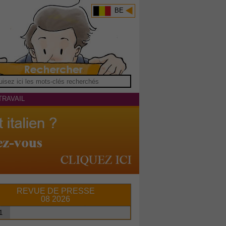
BE
TRAVAIL
REVUE DE PRESSE
08 2026
1