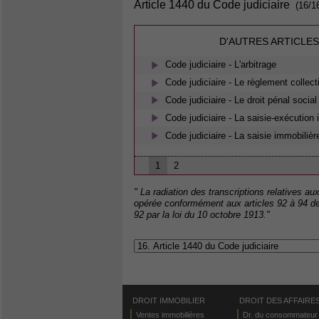
Article 1440 du Code judiciaire
(16/1
D'AUTRES ARTICLES
Code judiciaire - L'arbitrage
Code judiciaire - Le règlement collect
Code judiciaire - Le droit pénal social
Code judiciaire - La saisie-exécution
Code judiciaire - La saisie immobilièr
1
2
" La radiation des transcriptions relatives a
opérée conformément aux articles 92 à 94 de
92 par la loi du 10 octobre 1913."
DROIT IMMOBILIER
DROIT DES AFFAIRE
Ventes immobilières
Dr. du consommateur