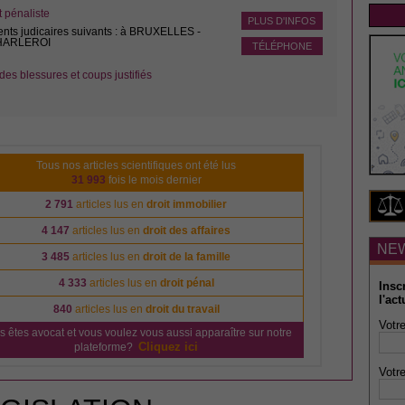
pénaliste
PLUS D'INFOS
ents judicaires suivants : à BRUXELLES -
CHARLEROI
TÉLÉPHONE
des blessures et coups justifiés
Tous nos articles scientifiques ont été lus
31 993
fois le mois dernier
2 791
articles lus en
droit immobilier
4 147
articles lus en
droit des affaires
NE
3 485
articles lus en
droit de la famille
4 333
articles lus en
droit pénal
Insc
l'act
840
articles lus en
droit du travail
Votre
s êtes avocat et vous voulez vous aussi apparaître sur notre
Cliquez ici
plateforme?
Votre