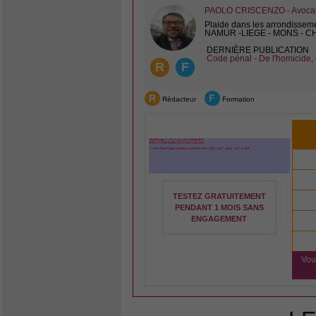
PAOLO CRISCENZO - Avocat 
Plaide dans les arrondissem
NAMUR -LIEGE - MONS - 
DERNIÈRE PUBLICATION
Code pénal - De l'homicide, 
R
F
R
F
Rédacteur
Formation
TESTEZ GRATUITEMENT
PENDANT 1 MOIS SANS
ENGAGEMENT
Vou