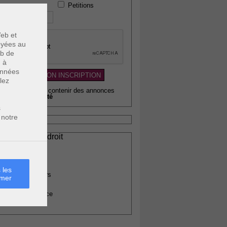
Petitions
 téléphone :
eb et
voyées au
eb de
u à
données
lez
wsletter pouvant contenir des annonces
citaires de
qualité
s
 notre
ssionnels du droit
vocats
otaires
rchitectes
 les
gents immobiliers
rmer
omptables
uissiers de justice
édecins