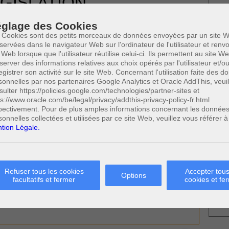
GISLATION
Votre
DE JUDICIAIRE
glage des Cookies
18 NOVEMBRE 2014
 Cookies sont des petits morceaux de données envoyées par un site W
servées dans le navigateur Web sur l'ordinateur de l'utilisateur et ren
 SAISIE IMMOBILIÈRE CONSERVATOIRE
 Web lorsque que l'utilisateur réutilise celui-ci. Ils permettent au site W
server des informations relatives aux choix opérés par l'utilisateur et/o
egistrer son activité sur le site Web. Concernant l'utilisation faite des 
sonnelles par nos partenaires Google Analytics et Oracle AddThis, veuil
sulter https://policies.google.com/technologies/partner-sites et
* Ne
publi
ps://www.oracle.com/be/legal/privacy/addthis-privacy-policy-fr.html
pectivement. Pour de plus amples informations concernant les donnée
sonnelles collectées et utilisées par ce site Web, veuillez vous référer à
tion Légale.
Profe
A
N
A
Refuser tous les cookies
Accepter tous
Options
A
facultatifs et fermer
cookies et fe
C
H
M