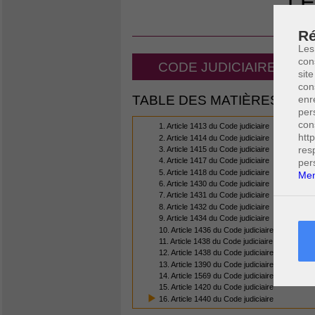
LE
CO
Ré
Les
con
CODE JUDICIAIRE - LA
site
con
TABLE DES MATIÈRES
enr
per
con
1. Article 1413 du Code judiciaire
htt
2. Article 1414 du Code judiciaire
res
3. Article 1415 du Code judiciaire
4. Article 1417 du Code judiciaire
per
5. Article 1418 du Code judiciaire
Men
6. Article 1430 du Code judiciaire
7. Article 1431 du Code judiciaire
8. Article 1432 du Code judiciaire
9. Article 1434 du Code judiciaire
10. Article 1436 du Code judiciaire
11. Article 1438 du Code judiciaire
12. Article 1438 du Code judiciaire
13. Article 1390 du Code judiciaire
14. Article 1569 du Code judiciaire
15. Article 1420 du Code judiciaire
16. Article 1440 du Code judiciaire