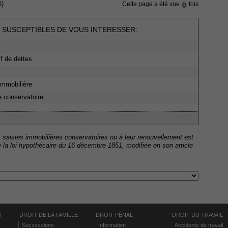
0
6)
Cette page a été vue
fois
 SUSCEPTIBLES DE VOUS INTERESSER:
if de dettes
 immobilière
e conservatoire
ux saisies immobilières conservatoires ou à leur renouvellement est
 la loi hypothécaire du 16 décembre 1851, modifiée en son article
S
DROIT DE LA FAMILLE
DROIT PÉNAL
DROIT DU TRAVAIL
Successions
Information
Accidents de travail