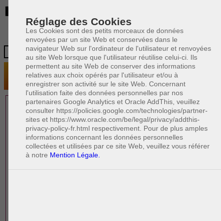
BE
Réglage des Cookies
Les Cookies sont des petits morceaux de données
envoyées par un site Web et conservées dans le
navigateur Web sur l'ordinateur de l'utilisateur et renvoyées
au site Web lorsque que l'utilisateur réutilise celui-ci. Ils
permettent au site Web de conserver des informations
relatives aux choix opérés par l'utilisateur et/ou à
enregistrer son activité sur le site Web. Concernant
l'utilisation faite des données personnelles par nos
partenaires Google Analytics et Oracle AddThis, veuillez
1 AVOCAT(S)
consulter https://policies.google.com/technologies/partner-
sites et https://www.oracle.com/be/legal/privacy/addthis-
EXPÉRIMENTÉ(S)
privacy-policy-fr.html respectivement. Pour de plus amples
EN DROIT PÉNAL
informations concernant les données personnelles
collectées et utilisées par ce site Web, veuillez vous référer
à notre
Mention Légale.
PAOLO CRISCENZO
Avocat pénaliste
Plaide dans les arrondissements judicaires
suivants : à BRUXELLES - NAMUR -LIEGE
- MONS - CHARLEROI
DERNIÈRE PUBLICATION
Code pénal - De l'homicide, des blessures
R
F
et coups justifiés
R
F