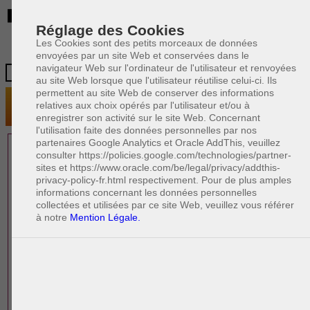
BE
Réglage des Cookies
Les Cookies sont des petits morceaux de données
envoyées par un site Web et conservées dans le
navigateur Web sur l'ordinateur de l'utilisateur et renvoyées
au site Web lorsque que l'utilisateur réutilise celui-ci. Ils
permettent au site Web de conserver des informations
relatives aux choix opérés par l'utilisateur et/ou à
enregistrer son activité sur le site Web. Concernant
l'utilisation faite des données personnelles par nos
partenaires Google Analytics et Oracle AddThis, veuillez
1 AVOCAT(S)
consulter https://policies.google.com/technologies/partner-
sites et https://www.oracle.com/be/legal/privacy/addthis-
EXPÉRIMENTÉ(S)
privacy-policy-fr.html respectivement. Pour de plus amples
EN DROIT DU TRAVAIL
informations concernant les données personnelles
collectées et utilisées par ce site Web, veuillez vous référer
à notre
Mention Légale.
PAOLO CRISCENZO
Avocat pénaliste
Plaide dans les arrondissements judicaires
suivants : à BRUXELLES - NAMUR -LIEGE
- MONS - CHARLEROI
DERNIÈRE PUBLICATION
Code pénal - De l'homicide, des blessures
R
F
et coups justifiés
R
F