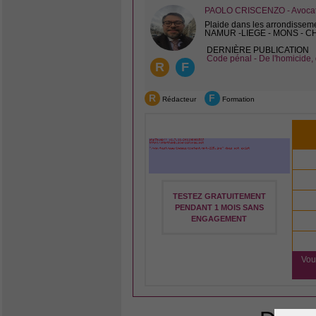
PAOLO CRISCENZO - Avocat 
Plaide dans les arrondissem
NAMUR -LIEGE - MONS - 
DERNIÈRE PUBLICATION
Code pénal - De l'homicide, 
R
F
R
F
Rédacteur
Formation
TESTEZ GRATUITEMENT
PENDANT 1 MOIS SANS
ENGAGEMENT
Vou