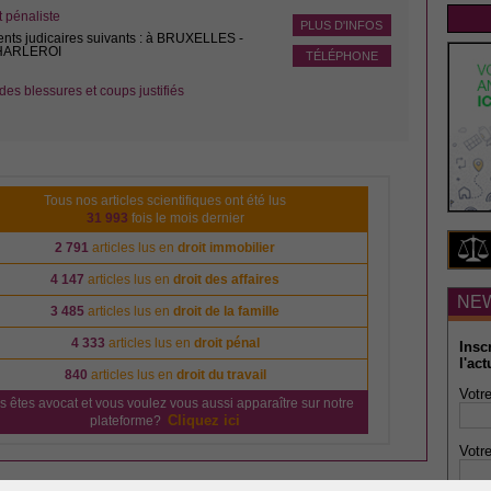
pénaliste
PLUS D'INFOS
ents judicaires suivants : à BRUXELLES -
CHARLEROI
TÉLÉPHONE
des blessures et coups justifiés
Tous nos articles scientifiques ont été lus
31 993
fois le mois dernier
2 791
articles lus en
droit immobilier
4 147
articles lus en
droit des affaires
NE
3 485
articles lus en
droit de la famille
4 333
articles lus en
droit pénal
Insc
l'act
840
articles lus en
droit du travail
Votre
s êtes avocat et vous voulez vous aussi apparaître sur notre
Cliquez ici
plateforme?
Votre