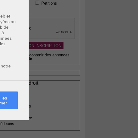
Petitions
 téléphone :
eb et
voyées au
eb de
u à
données
lez
wsletter pouvant contenir des annonces
citaires de
qualité
s
 notre
ssionnels du droit
vocats
otaires
 les
rchitectes
rmer
gents immobiliers
omptables
uissiers de justice
édecins