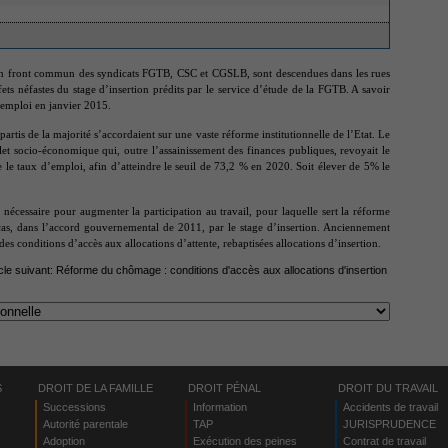
en front commun des syndicats FGTB, CSC et CGSLB, sont descendues dans les rues
fets néfastes du stage d’insertion prédits par le service d’étude de la FGTB. A savoir
’emploi en janvier 2015.
rtis de la majorité s’accordaient sur une vaste réforme institutionnelle de l’Etat. Le
et socio-économique qui, outre l’assainissement des finances publiques, revoyait le
 le taux d’emploi, afin d’atteindre le seuil de 73,2 % en 2020. Soit élever de 5% le
nécessaire pour augmenter la participation au travail, pour laquelle sert la réforme
s, dans l’accord gouvernemental de 2011, par le stage d’insertion. Anciennement
es conditions d’accès aux allocations d’attente, rebaptisées allocations d’insertion.
icle suivant:
Réforme du chômage : conditions d'accès aux allocations d'insertion
S
DROIT DE LA FAMILLE
DROIT PÉNAL
DROIT DU TRAVAIL
Successions
Information
Accidents de travail
Autorité parentale
TAP
JURISPRUDENCE
Adoption
Exécution des peines
Contrat de travail