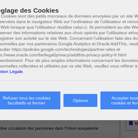
T DU TRAVAIL
Votre
glage des Cookies
CURITÉ SOCIALE
14 MARS 2014
 Cookies sont des petits morceaux de données envoyées par un site W
servées dans le navigateur Web sur l'ordinateur de l'utilisateur et ren
 Web lorsque que l'utilisateur réutilise celui-ci. Ils permettent au site W
E : INSERTION PROFESSIONNELLE
server des informations relatives aux choix opérés par l'utilisateur et/o
egistrer son activité sur le site Web. Concernant l'utilisation faite des 
sonnelles par nos partenaires Google Analytics et Oracle AddThis, veuil
sulter https://policies.google.com/technologies/partner-sites et
ps://www.oracle.com/be/legal/privacy/addthis-privacy-policy-fr.html
* Ne
nnelle
publi
pectivement. Pour de plus amples informations concernant les donnée
x allocations d'insertion
sonnelles collectées et utilisées par ce site Web, veuillez vous référer à
ns d'insertion
le revenu d'insertion ?
tion Légale.
fessionnelle
0
(1/4)
Cette page a été vue
fois
Profe
A
N
 SUSCEPTIBLES DE VOUS INTERESSER:
Refuser tous les cookies
Accepter tous
Options
A
facultatifs et fermer
cookies et fe
alariés
A
C
H
M
libre circulation des personnes dans l'Union européenne