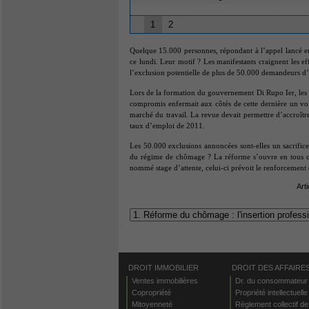
1
2
Quelque 15.000 personnes, répondant à l’appel lancé 
ce lundi. Leur motif ? Les manifestants craignent les ef
l’exclusion potentielle de plus de 50.000 demandeurs d
Lors de la formation du gouvernement Di Rupo Ier, les pa
compromis enfermait aux côtés de cette dernière un vol
marché du travail. La revue devait permettre d’accroître
taux d’emploi de 2011.
Les 50.000 exclusions annoncées sont-elles un sacrifice 
du régime de chômage ? La réforme s’ouvre en tous ca
nommé stage d’attente, celui-ci prévoit le renforcement d
Art
DROIT IMMOBILIER
DROIT DES AFFAIRE
Ventes immobilières
Dr. du consommateur
Copropriété
Propriété intellectuelle
Mitoyenneté
Règlement collectif de