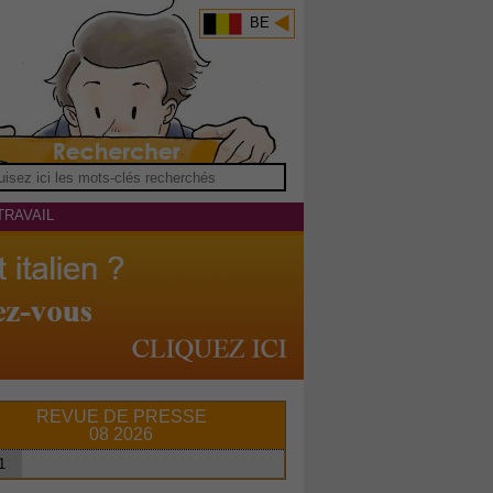
BE
TRAVAIL
REVUE DE PRESSE
08 2026
1