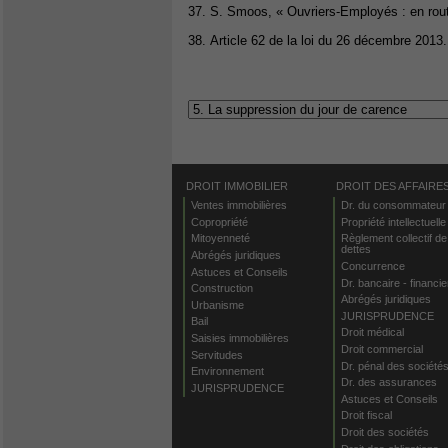
37. S. Smoos, « Ouvriers-Employés : en rout
38. Article 62 de la loi du 26 décembre 2013.
DROIT IMMOBILIER
DROIT DES AFFAIRE
Ventes immobilières
Dr. du consommateur
Copropriété
Propriété intellectuelle
Mitoyenneté
Règlement collectif de
dettes
Abrégés juridiques
Concurrence
Astuces et Conseils
Dr. bancaire - financie
Construction
Abrégés juridiques
Urbanisme
JURISPRUDENCE
Bail
Droit médical
Saisies immobilières
Droit commercial
Servitudes
Dr. pénal des société
Environnement
Dr. des assurances
JURISPRUDENCE
Astuces et Conseils
Droit fiscal
Droit des sociétés