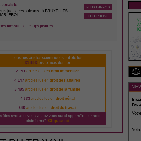
pénaliste
PLUS D'INFOS
ents judicaires suivants : à BRUXELLES -
CHARLEROI
TÉLÉPHONE
des blessures et coups justifiés
Tous nos articles scientifiques ont été lus
31 993
fois le mois dernier
2 791
articles lus en
droit immobilier
4 147
articles lus en
droit des affaires
NE
3 485
articles lus en
droit de la famille
4 333
articles lus en
droit pénal
Insc
l'act
840
articles lus en
droit du travail
Votre
s êtes avocat et vous voulez vous aussi apparaître sur notre
Cliquez ici
plateforme?
Votre