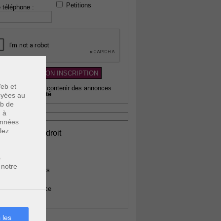
Petitions
 téléphone :
eb et
wsletter pouvant contenir des annonces
citaires de
qualité
voyées au
eb de
u à
données
lez
ssionnels du droit
vocats
otaires
s
rchitectes
 notre
gents immobiliers
omptables
uissiers de justice
édecins
 les