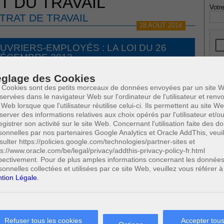
T DU TRAVAIL
Votre
TRAT DE TRAVAIL
28 AOUT 2014
UVRIERS-EMPLOYÉS : LA LOI DU 26
ÉCEMBRE 2013
glage des Cookies
 Cookies sont des petits morceaux de données envoyées par un site W
* Ne
publi
servées dans le navigateur Web sur l'ordinateur de l'utilisateur et ren
 employés
 Web lorsque que l'utilisateur réutilise celui-ci. Ils permettent au site W
unilatérale du contrat de travail à durée indéterminée
server des informations relatives aux choix opérés par l'utilisateur et/o
nilatérale du contrat de travail à durée déterminée
egistrer son activité sur le site Web. Concernant l'utilisation faite des 
sonnelles par nos partenaires Google Analytics et Oracle AddThis, veuil
Profe
sulter https://policies.google.com/technologies/partner-sites et
A
ble
ps://www.oracle.com/be/legal/privacy/addthis-privacy-policy-fr.html
N
pectivement. Pour de plus amples informations concernant les donnée
A
0
/7)
Cette page a été vue
fois
sonnelles collectées et utilisées par ce site Web, veuillez vous référer à
A
0
dont
le mois dernier.
tion Légale.
C
H
 SUSCEPTIBLES DE VOUS INTERESSER:
M
Refuser tous les cookies
Accepter tous