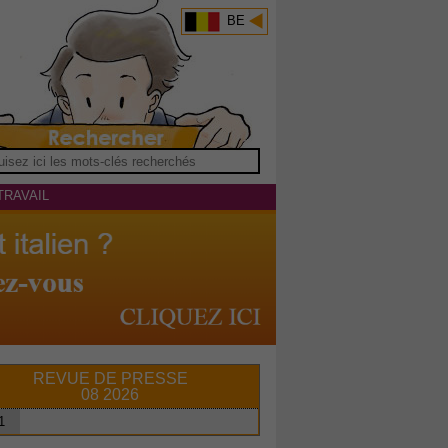
BE
TRAVAIL
REVUE DE PRESSE
08 2026
1