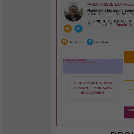
PAOLO CRISCENZO - Avocat 
Plaide dans les arrondissem
NAMUR -LIEGE - MONS - 
DERNIÈRE PUBLICATION
Code pénal - De l'homicide, 
R
F
R
F
Rédacteur
Formation
TESTEZ GRATUITEMENT
PENDANT 1 MOIS SANS
ENGAGEMENT
Vou