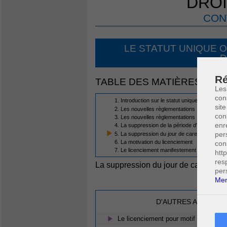
DROI
CON
LE STATUT UNIQUE O
D
Ré
TABLE DES MATIÈRES
Les
con
1. Introduction sur le statut unique ouvriers -
site
2. Les nouvelles règlementations : La rupture 
con
3. Les nouvelles règlementations : la rupture u
enr
4. La suppression de la période d'essai
per
5. La suppression du jour de carence
6. La motivation du licenciement
con
7. Le licenciement manifestement déraisonna
htt
res
La suppression du jour de carence
(5
per
Men
D'AUTRES ARTICLES
Le licenciement pour motif grave