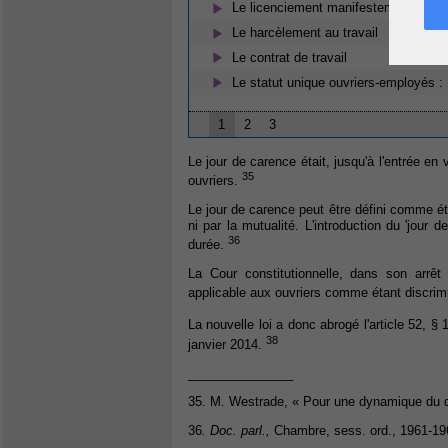
Le licenciement manifestement dérais
Le harcèlement au travail
Le contrat de travail
Le statut unique ouvriers-employés :
1
2
3
Le jour de carence était, jusqu'à l'entrée en
35
ouvriers.
Le jour de carence peut être défini comme étan
ni par la mutualité. L'introduction du 'jour
36
durée.
La Cour constitutionnelle, dans son arrê
applicable aux ouvriers comme étant discrim
La nouvelle loi a donc abrogé l'article 52, § 
38
janvier 2014.
_______________
35. M. Westrade, « Pour une dynamique du d
36
. Doc. parl.,
Chambre, sess. ord., 1961-196