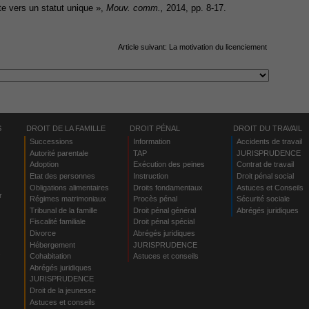
e vers un statut unique »,
Mouv. comm.,
2014, pp. 8-17.
Article suivant:
La motivation du licenciement
S
DROIT DE LA FAMILLE
DROIT PÉNAL
DROIT DU TRAVAIL
Successions
Information
Accidents de travail
Autorité parentale
TAP
JURISPRUDENCE
Adoption
Exécution des peines
Contrat de travail
Etat des personnes
Instruction
Droit pénal social
Obligations alimentaires
Droits fondamentaux
Astuces et Conseils
r
Régimes matrimoniaux
Procès pénal
Sécurité sociale
Tribunal de la famille
Droit pénal général
Abrégés juridiques
Fiscalité familiale
Droit pénal spécial
Divorce
Abrégés juridiques
Hébergement
JURISPRUDENCE
s
Cohabitation
Astuces et conseils
Abrégés juridiques
JURISPRUDENCE
Droit de la jeunesse
Astuces et conseils