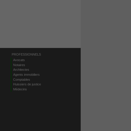
PROFESSIONNELS
Avocats
Notaires
Architectes
Agents immobiliers
Comptables
Huissiers de justice
Médecins