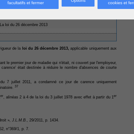
Options
onnable et la motivation du licenciement
facultatifs et fermer
cookies et fe
 La loi du 26 décembre 2013
 vigueur de la
loi du 26 décembre 2013,
applicable uniquement aux
t le premier jour de maladie qui n'était, ni couvert par l'employeur,
 de carence' était destinée à réduire le nombre d'absences de courte
t du 7 juillet 2011, a condamné ce jour de carence uniquement
37
inatoire.
er
er
1
, alinéas 2 à 4 de la loi du 3 juillet 1978 avec effet à partir du 1
roit »
, J.L.M.B.,
29/2011, p. 1434.
2, n°369/1, p. 7.