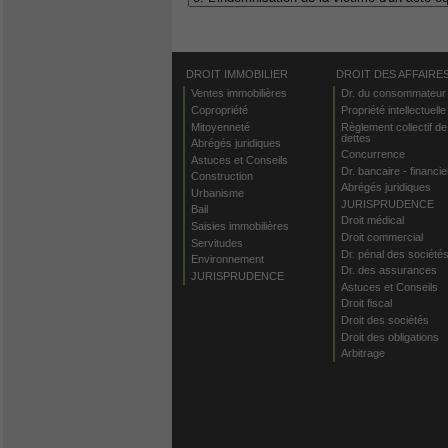
DROIT IMMOBILIER
DROIT DES AFFAIRE
Ventes immobilières
Dr. du consommateur
Copropriété
Propriété intellectuelle
Mitoyenneté
Règlement collectif de
dettes
Abrégés juridiques
Concurrence
Astuces et Conseils
Dr. bancaire - financie
Construction
Abrégés juridiques
Urbanisme
JURISPRUDENCE
Bail
Droit médical
Saisies immobilières
Droit commercial
Servitudes
Dr. pénal des société
Environnement
Dr. des assurances
JURISPRUDENCE
Astuces et Conseils
Droit fiscal
Droit des sociétés
Droit des obligations
Arbitrage