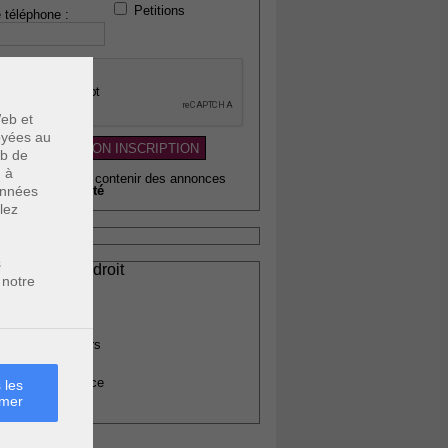
Petitions
 téléphone :
eb et
voyées au
eb de
u à
wsletter pouvant contenir des annonces
données
citaires de
qualité
lez
s
ssionnels du droit
 notre
vocats
otaires
rchitectes
gents immobiliers
omptables
uissiers de justice
 les
rmer
édecins