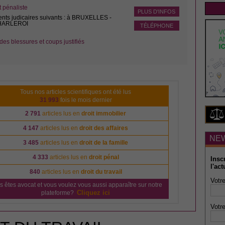
pénaliste
PLUS D'INFOS
ents judicaires suivants : à BRUXELLES -
CHARLEROI
TÉLÉPHONE
des blessures et coups justifiés
Tous nos articles scientifiques ont été lus
31 993
fois le mois dernier
2 791
articles lus en
droit immobilier
4 147
articles lus en
droit des affaires
NE
3 485
articles lus en
droit de la famille
4 333
articles lus en
droit pénal
Insc
l'act
840
articles lus en
droit du travail
Votre
s êtes avocat et vous voulez vous aussi apparaître sur notre
Cliquez ici
plateforme?
Votre