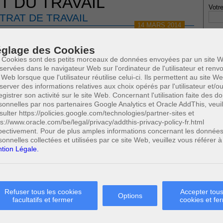
T DU TRAVAIL
Votre
TRAT DE TRAVAIL
14 MARS 2014
UIPOLLENT À RUPTURE
glage des Cookies
 Cookies sont des petits morceaux de données envoyées par un site W
servées dans le navigateur Web sur l'ordinateur de l'utilisateur et ren
 Web lorsque que l'utilisateur réutilise celui-ci. Ils permettent au site W
server des informations relatives aux choix opérés par l'utilisateur et/o
* Ne
olution de la notion
egistrer son activité sur le site Web. Concernant l'utilisation faite des 
publi
nt à rupture
sonnelles par nos partenaires Google Analytics et Oracle AddThis, veuil
re et le manquement de l'une des parties à ses obligations
sulter https://policies.google.com/technologies/partner-sites et
sentiel du contrat de travail
ps://www.oracle.com/be/legal/privacy/addthis-privacy-policy-fr.html
pollent à rupture
pectivement. Pour de plus amples informations concernant les donnée
ébouté la demande de la victime ?
Profe
sonnelles collectées et utilisées par ce site Web, veuillez vous référer à
A
tion Légale.
te équipollent à rupture
N
0
(5/7)
Cette page a été vue
fois
A
0
dont
le mois dernier.
A
C
 SUSCEPTIBLES DE VOUS INTERESSER:
H
Refuser tous les cookies
Accepter tous
Options
facultatifs et fermer
cookies et fe
M
onnable et la motivation du licenciement