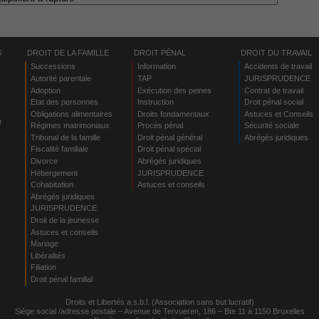
S
DROIT DE LA FAMILLE
DROIT PÉNAL
DROIT DU TRAVAIL
Successions
Information
Accidents de travail
Autorité parentale
TAP
JURISPRUDENCE
Adoption
Exécution des peines
Contrat de travail
Etat des personnes
Instruction
Droit pénal social
Obligations alimentaires
Droits fondamentaux
Astuces et Conseils
r
Régimes matrimoniaux
Procès pénal
Sécurité sociale
Tribunal de la famille
Droit pénal général
Abrégés juridiques
Fiscalité familiale
Droit pénal spécial
Divorce
Abrégés juridiques
Hébergement
JURISPRUDENCE
s
Cohabitation
Astuces et conseils
Abrégés juridiques
JURISPRUDENCE
Droit de la jeunesse
Astuces et conseils
Mariage
Libéralités
Filiation
Droit pénal familial
Droits et Libertés a.s.b.l. (Association sans but lucratif)
Siège social /adresse postale – Avenue de Tervueren, 186 – Bte 11 à 1150 Bruxelles