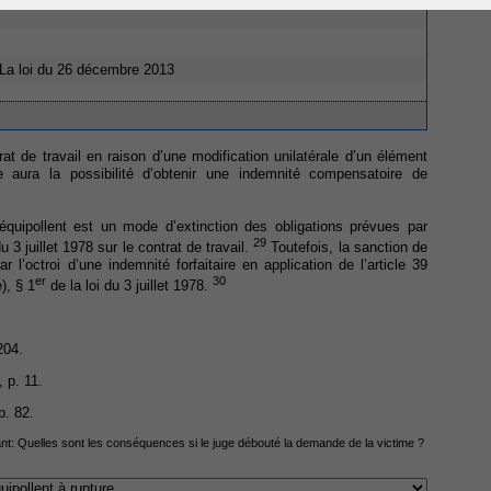
 La loi du 26 décembre 2013
rat de travail en raison d’une modification unilatérale d’un élément
me aura la possibilité d’obtenir une indemnité compensatoire de
équipollent est un mode d’extinction des obligations prévues par
29
du 3 juillet 1978 sur le contrat de travail.
Toutefois, la sanction de
r l’octroi d’une indemnité forfaitaire en application de l’article 39
er
30
), § 1
de la loi du 3 juillet 1978.
204.
 p. 11.
p. 82.
ant:
Quelles sont les conséquences si le juge débouté la demande de la victime ?