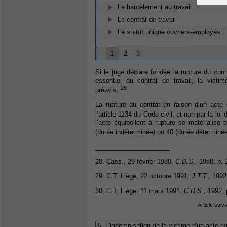
Le harcèlement au travail
Le contrat de travail
Le statut unique ouvriers-employés :
1
2
3
Si le juge déclare fondée la rupture du cont
essentiel du contrat de travail, la victi
28
préavis.
La rupture du contrat en raison d’un acte 
l’article 1134 du Code civil, et non par la loi 
l’acte équipollent à rupture se matérialise pa
(durée indéterminée) ou 40 (durée déterminée
_____________________
28. Cass., 29 février 1988,
C.D.S.,
1988, p. 
29. C.T. Liège, 22 octobre 1991
, J.T.T.,
1992,
30. C.T. Liège, 11 mars 1991,
C.D.S.,
1992, 
Article suiv