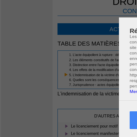
DROI
CON
ACTE ÉQ
Ré
Les
con
TABLE DES MATIÈRES
site
con
1. L'acte équipollent à rupture : définition et év
enr
2. Les éléments constitutifs de l'acte équipolle
per
3. Distinction entre l'acte équipollent à ruptu
con
4. Les effets de la modification d'un élément es
htt
5. L'indemnisation de la victime d'un acte équi
res
6. Quelles sont les conséquences si le juge d
7. Jurisprudence - actes équipollent à rupture
per
Men
L'indemnisation de la victime d'un ac
D'AUTRES ARTICLES
Le licenciement pour motif grave
Le licenciement manifestement dérais