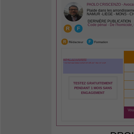
PAOLO CRISCENZO - Avocat 
Plaide dans les arrondissem
NAMUR -LIEGE - MONS - 
DERNIÈRE PUBLICATION
Code pénal - De l'homicide, 
R
F
R
F
Rédacteur
Formation
TESTEZ GRATUITEMENT
PENDANT 1 MOIS SANS
ENGAGEMENT
Vou