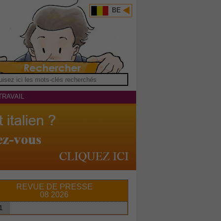
BE
TRAVAIL
REVUE DE PRESSE
08 2026
1