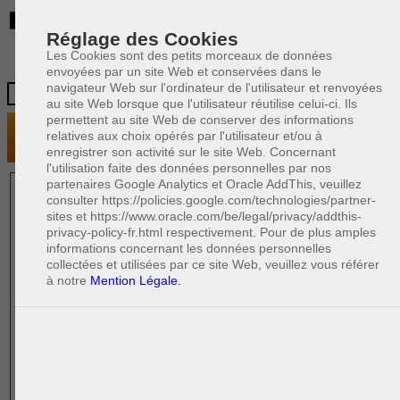
BE
Réglage des Cookies
Les Cookies sont des petits morceaux de données
envoyées par un site Web et conservées dans le
navigateur Web sur l'ordinateur de l'utilisateur et renvoyées
au site Web lorsque que l'utilisateur réutilise celui-ci. Ils
permettent au site Web de conserver des informations
relatives aux choix opérés par l'utilisateur et/ou à
enregistrer son activité sur le site Web. Concernant
l'utilisation faite des données personnelles par nos
partenaires Google Analytics et Oracle AddThis, veuillez
1 AVOCAT(S)
consulter https://policies.google.com/technologies/partner-
sites et https://www.oracle.com/be/legal/privacy/addthis-
EXPÉRIMENTÉ(S)
privacy-policy-fr.html respectivement. Pour de plus amples
EN DROIT DES AFFAIRES
informations concernant les données personnelles
collectées et utilisées par ce site Web, veuillez vous référer
à notre
Mention Légale.
PAOLO CRISCENZO
Avocat pénaliste
Plaide dans les arrondissements judicaires
suivants : à BRUXELLES - NAMUR -LIEGE
- MONS - CHARLEROI
DERNIÈRE PUBLICATION
Code pénal - De l'homicide, des blessures
R
F
et coups justifiés
R
F