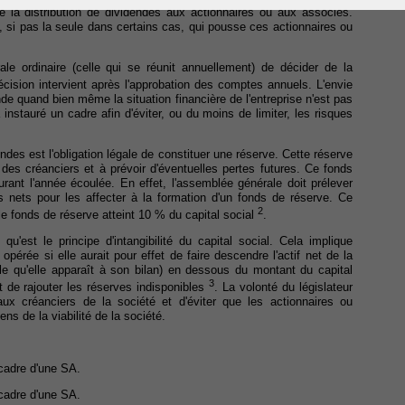
e la distribution de dividendes aux actionnaires ou aux associés.
, si pas la seule dans certains cas, qui pousse ces actionnaires ou
ale ordinaire (celle qui se réunit annuellement) de décider de la
écision intervient après l'approbation des comptes annuels. L'envie
de quand bien même la situation financière de l'entreprise n'est pas
 instauré un cadre afin d'éviter, ou du moins de limiter, les risques
endes est l'obligation légale de constituer une réserve. Cette réserve
 des créanciers et à prévoir d'éventuelles pertes futures. Ce fonds
rant l'année écoulée. En effet, l'assemblée générale doit prélever
ets pour les affecter à la formation d'un fonds de réserve. Ce
2
le fonds de réserve atteint 10 % du capital social
.
 qu'est le principe d'intangibilité du capital social. Cela implique
opérée si elle aurait pour effet de faire descendre l'actif net de la
lle qu'elle apparaît à son bilan) en dessous du montant du capital
3
nt de rajouter les réserves indisponibles
. La volonté du législateur
 aux créanciers de la société et d'éviter que les actionnaires ou
ns de la viabilité de la société.
 cadre d'une SA.
 cadre d'une SA.