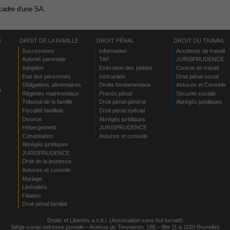
 cadre d'une SA.
S
DROIT DE LA FAMILLE
DROIT PÉNAL
DROIT DU TRAVAIL
Successions
Information
Accidents de travail
Autorité parentale
TAP
JURISPRUDENCE
Adoption
Exécution des peines
Contrat de travail
Etat des personnes
Instruction
Droit pénal social
Obligations alimentaires
Droits fondamentaux
Astuces et Conseils
r
Régimes matrimoniaux
Procès pénal
Sécurité sociale
Tribunal de la famille
Droit pénal général
Abrégés juridiques
Fiscalité familiale
Droit pénal spécial
Divorce
Abrégés juridiques
Hébergement
JURISPRUDENCE
s
Cohabitation
Astuces et conseils
Abrégés juridiques
JURISPRUDENCE
Droit de la jeunesse
Astuces et conseils
Mariage
Libéralités
Filiation
Droit pénal familial
Droits et Libertés a.s.b.l. (Association sans but lucratif)
Siège social /adresse postale – Avenue de Tervueren, 186 – Bte 11 à 1150 Bruxelles