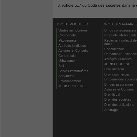
3. Article 617 du Code des sociétés dans le
DROIT IMMOBILIER
DROIT DES AFFAIRE
Ventes immobilières
Dr. du consommateur
Copropriété
Propriété intellectuelle
Mitoyenneté
Règlement collectif de
dettes
Abrégés juridiques
Concurrence
Astuces et Conseils
Dr. bancaire - financie
Construction
Abrégés juridiques
Urbanisme
JURISPRUDENCE
Bail
Droit médical
Saisies immobilières
Droit commercial
Servitudes
Dr. pénal des société
Environnement
Dr. des assurances
JURISPRUDENCE
Astuces et Conseils
Droit fiscal
Droit des sociétés
Droit des obligations
Arbitrage