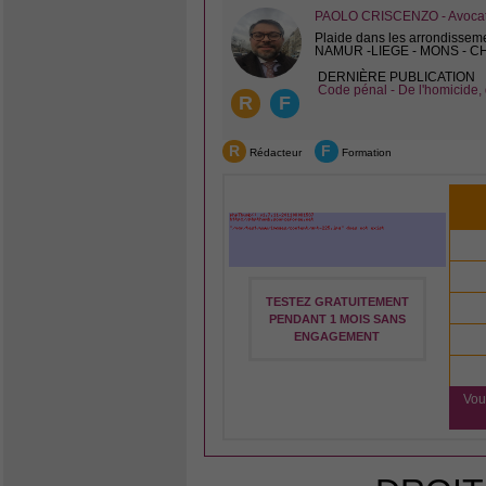
PAOLO CRISCENZO - Avocat 
Plaide dans les arrondissem
NAMUR -LIEGE - MONS - 
DERNIÈRE PUBLICATION
Code pénal - De l'homicide, 
R
F
R
F
Rédacteur
Formation
TESTEZ GRATUITEMENT
PENDANT 1 MOIS SANS
ENGAGEMENT
Vou