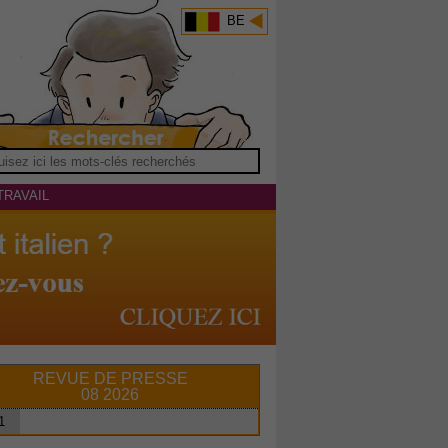
BE
TRAVAIL
REVUE DE PRESSE
08 2026
1