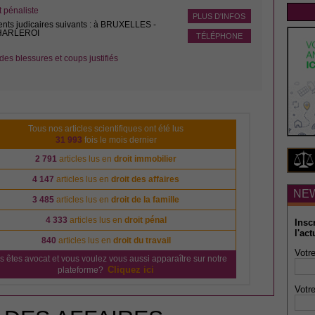
pénaliste
PLUS D'INFOS
ents judicaires suivants : à BRUXELLES -
CHARLEROI
TÉLÉPHONE
des blessures et coups justifiés
Tous nos articles scientifiques ont été lus
31 993
fois le mois dernier
2 791
articles lus en
droit immobilier
4 147
articles lus en
droit des affaires
NE
3 485
articles lus en
droit de la famille
4 333
articles lus en
droit pénal
Insc
l'act
840
articles lus en
droit du travail
Votre
s êtes avocat et vous voulez vous aussi apparaître sur notre
Cliquez ici
plateforme?
Votre