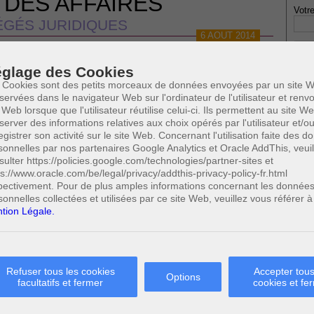
 DES AFFAIRES
Votre
GÉS JURIDIQUES
6 AOUT 2014
ÉFICES DISTRIBUABLES
glage des Cookies
 Cookies sont des petits morceaux de données envoyées par un site W
servées dans le navigateur Web sur l'ordinateur de l'utilisateur et ren
 Web lorsque que l'utilisateur réutilise celui-ci. Ils permettent au site W
0
Cette page a été vue
fois
server des informations relatives aux choix opérés par l'utilisateur et/o
* Ne
0
dont
le mois dernier.
publi
egistrer son activité sur le site Web. Concernant l'utilisation faite des 
sonnelles par nos partenaires Google Analytics et Oracle AddThis, veuil
sulter https://policies.google.com/technologies/partner-sites et
 SUSCEPTIBLES DE VOUS INTERESSER:
ps://www.oracle.com/be/legal/privacy/addthis-privacy-policy-fr.html
pectivement. Pour de plus amples informations concernant les donnée
nt libérées
Profe
sonnelles collectées et utilisées par ce site Web, veuillez vous référer à
A
tion Légale.
N
pital social d'une SPRL
A
A
C
péenne relative au droit comptable
H
Refuser tous les cookies
Accepter tous
Options
M
facultatifs et fermer
cookies et fe
nt, elle engrange des bénéfices. Ces bénéfices ont plusieurs