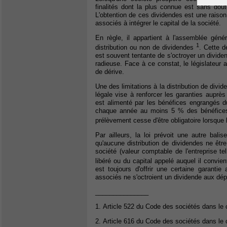
finalités dont la plus connue est sans dout
L'obtention de ces dividendes est une raison
associés à intégrer le capital de la société.
En règle, il appartient à l'assemblée génér
1
distribution ou non de dividendes
. Cette d
est souvent tentante de s'octroyer un dividen
radieuse. Face à ce constat, le législateur a
de dérive.
Une des limitations à la distribution de divid
légale vise à renforcer les garanties auprès
est alimenté par les bénéfices engrangés du
chaque année au moins 5 % des bénéfices n
prélèvement cesse d'être obligatoire lorsque 
Par ailleurs, la loi prévoit une autre balise
qu'aucune distribution de dividendes ne être 
société (valeur comptable de l'entreprise te
libéré ou du capital appelé auquel il convie
est toujours d'offrir une certaine garantie
associés ne s'octroient un dividende aux dépe
_______________
1. Article 522 du Code des sociétés dans le
2. Article 616 du Code des sociétés dans le