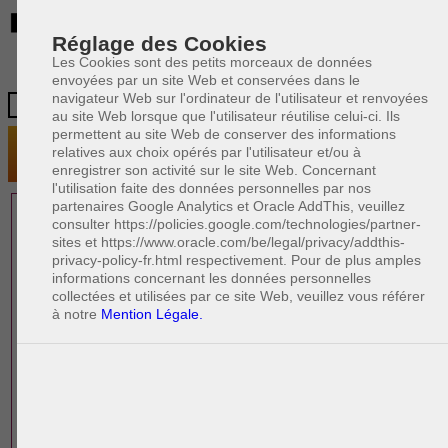
BE
Réglage des Cookies
Les Cookies sont des petits morceaux de données
envoyées par un site Web et conservées dans le
navigateur Web sur l'ordinateur de l'utilisateur et renvoyées
au site Web lorsque que l'utilisateur réutilise celui-ci. Ils
permettent au site Web de conserver des informations
relatives aux choix opérés par l'utilisateur et/ou à
enregistrer son activité sur le site Web. Concernant
l'utilisation faite des données personnelles par nos
partenaires Google Analytics et Oracle AddThis, veuillez
1 AVOCAT(S)
consulter https://policies.google.com/technologies/partner-
sites et https://www.oracle.com/be/legal/privacy/addthis-
EXPÉRIMENTÉ(S)
privacy-policy-fr.html respectivement. Pour de plus amples
EN DROIT DES AFFAIRES
informations concernant les données personnelles
collectées et utilisées par ce site Web, veuillez vous référer
à notre
Mention Légale.
PAOLO CRISCENZO
Avocat pénaliste
Plaide dans les arrondissements judicaires
suivants : à BRUXELLES - NAMUR -LIEGE
- MONS - CHARLEROI
DERNIÈRE PUBLICATION
Code pénal - De l'homicide, des blessures
R
F
et coups justifiés
R
F