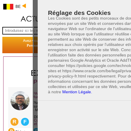
BE
Réglage des Cookies
Les Cookies sont des petits morceaux de d
envoyées par un site Web et conservées dan
navigateur Web sur l'ordinateur de l'utilisate
au site Web lorsque que l'utilisateur réutilise c
permettent au site Web de conserver des inf
relatives aux choix opérés par l'utilisateur et
enregistrer son activité sur le site Web. Con
l'utilisation faite des données personnelles p
partenaires Google Analytics et Oracle AddThi
1 AVOCAT(S)
consulter https://policies.google.com/technol
sites et https://www.oracle.com/be/legal/priv
EXPÉRIMENTÉ(S)
privacy-policy-fr.html respectivement. Pour 
PRÈS DE CHEZ VOUS
informations concernant les données person
collectées et utilisées par ce site Web, veuill
à notre
Mention Légale.
PAOLO CRISCENZO
Avocat pénaliste
Plaide dans les arrondissements judicaires
suivants : à BRUXELLES - NAMUR -LIEGE
- MONS - CHARLEROI
DERNIÈRE PUBLICATION
Code pénal - De l'homicide, des blessures
R
F
et coups justifiés