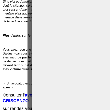
Si le viol ou l'attentat à la pudeur a été commis soit sur une personne
dont la situation de vulnérabilité en raison de l'âge, d'un état de
grossesse, d'une maladie, d'une infirmité ou d'une déficience physique ou
mentale était apparente ou connue de l'auteur des faits, soit sous la
menace d'une arme ou d'un objet qui y ressemble, le coupable sera puni
de la réclusion de dix à quinze ans."
Plus d'infos sur le viol, cliquez sur l'article
ABREGE
JU
RIDIQUE
______________________________________________________________
Vous avez reçu une
convocation de la police pour u
ne
audition
(
Salduz ) car vous êtes suspecté d’avoir commis une infraction ;Vous
êtes
inculpé par le juge d’instruction
dans le cadre d’une infraction et
ce dernier vous met en détention préventive à la prison ;Vous êtes c
ité
devant le tribunal de police ou le tribunal correctionnel ;
Vous
êtes
victime
d’une infraction ;
« Un avocat, c’est quelqu’un qu’il faut voir avant pour éviter les ennuis
après »
Consulter l’
avocat pénaliste
, Me
Paolo
CRISCENZO
sur rendez-vous: 0486/42.30.44