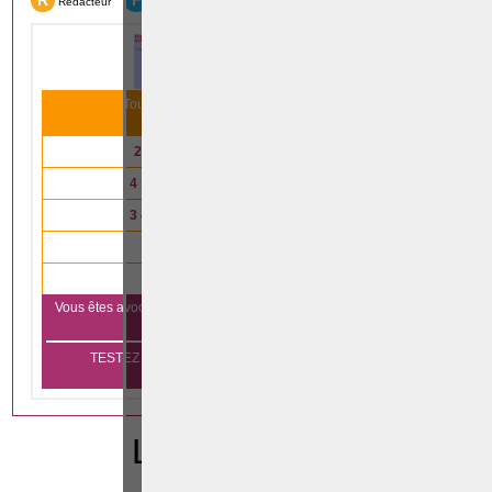
R
F
Rédacteur
Formation
Tous nos articles scientifiques ont été lus
31 993
fois le mois dernier
2 791
articles lus en
droit immobilier
4 147
articles lus en
droit des affaires
3 485
articles lus en
droit de la famille
4 333
articles lus en
droit pénal
840
articles lus en
droit du travail
Vous êtes avocat et vous voulez vous aussi apparaître sur notre
Cliquez ici
plateforme?
TESTEZ GRATUITEMENT PENDANT 1 MOIS SANS
ENGAGEMENT
LEGISLATION
CODE PENAL