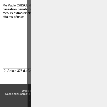
Me Paolo CRISCENZO est repris dans
la liste des avocats à la
cassation pénale près de la Cour de cassation
, pour exercer les
recours extraordinaires devant la Cour de cassation dans toutes les
affaires pénales.
______________________________________________________________
Article suivant:
Article 377 du Code pénal
Droits et Libertés a.s.b.l. (Association sans but lucratif)
Siège social /adresse postale – Avenue de Tervueren, 186 – Bte 11 à 1150 Bruxelles
Email:
actualitesdroitbelge@gmail.com
BCE : 0758 745 183 -
MENTIONS LÉGALES
CHOIX DES COOKIES