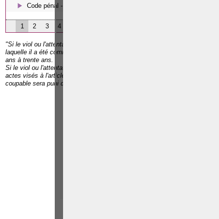
Code pénal - Les écoutes téléphoniques en procédure pénale
1
2
3
4
"Si le viol ou l'attentat à la pudeur a causé la mort de la personne sur
laquelle il a été commis, le coupable sera puni de la réclusion de vingt
ans à trente ans.
Si le viol ou l'attentat à la pudeur a été précédé ou accompagné des
actes visés à l'article 417ter, alinéa premier, ou de séquestration, le
coupable sera puni de la réclusion de quinze ans à vingt ans.
Paolo CRISCENZO
Avocat pénaliste
Plaide dans les
R
F
arrondissements judicaires
suivants : à BRUXELLES -
NAMUR -LIEGE - MONS -
CHARLEROI
TÉLÉPHONE
EMAIL
RÉFÉRENCES